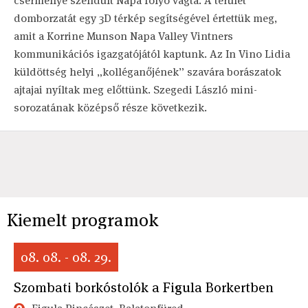
csermellyé szelídült Napa folyó vágta. A terület
domborzatát egy 3D térkép segítségével értettük meg,
amit a Korrine Munson Napa Valley Vintners
kommunikációs igazgatójától kaptunk. Az In Vino Lidia
küldöttség helyi „kolléganőjének” szavára borászatok
ajtajai nyíltak meg előttünk. Szegedi László mini-
sorozatának középső része következik.
Kiemelt programok
08. 08. - 08. 29.
Szombati borkóstolók a Figula Borkertben