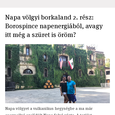
Napa völgyi borkaland 2. rész:
Borospince napenergiából, avagy
itt még a szüret is öröm?
Napa völgyet a vulkanikus hegységbe a ma már