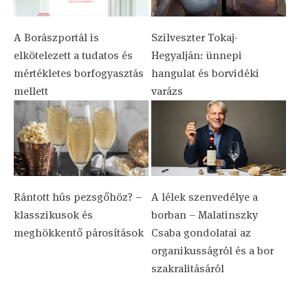
A Borászportál is
Szilveszter Tokaj-
elkötelezett a tudatos és
Hegyalján: ünnepi
mértékletes borfogyasztás
hangulat és borvidéki
mellett
varázs
Rántott hús pezsgőhöz? –
A lélek szenvedélye a
klasszikusok és
borban – Malatinszky
meghökkentő párosítások
Csaba gondolatai az
organikusságról és a bor
szakralitásáról