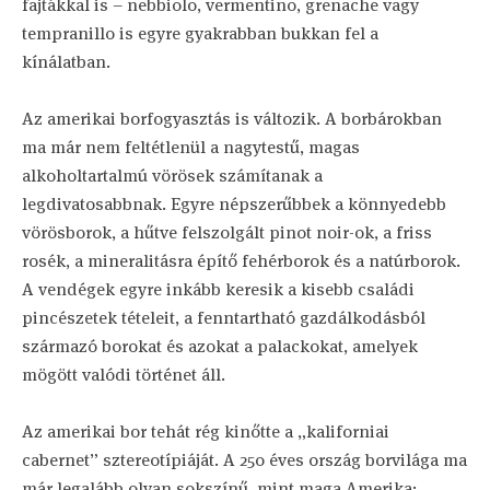
fajtákkal is – nebbiolo, vermentino, grenache vagy
tempranillo is egyre gyakrabban bukkan fel a
kínálatban.
Az amerikai borfogyasztás is változik. A borbárokban
ma már nem feltétlenül a nagytestű, magas
alkoholtartalmú vörösek számítanak a
legdivatosabbnak. Egyre népszerűbbek a könnyedebb
vörösborok, a hűtve felszolgált pinot noir-ok, a friss
rosék, a mineralitásra építő fehérborok és a natúrborok.
A vendégek egyre inkább keresik a kisebb családi
pincészetek tételeit, a fenntartható gazdálkodásból
származó borokat és azokat a palackokat, amelyek
mögött valódi történet áll.
Az amerikai bor tehát rég kinőtte a „kaliforniai
cabernet” sztereotípiáját. A 250 éves ország borvilága ma
már legalább olyan sokszínű, mint maga Amerika: