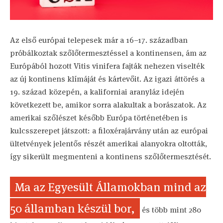
Az első európai telepesek már a 16–17. században
próbálkoztak szőlőtermesztéssel a kontinensen, ám az
Európából hozott Vitis vinifera fajták nehezen viselték
az új kontinens klímáját és kártevőit. Az igazi áttörés a
19. század közepén, a kaliforniai aranyláz idején
következett be, amikor sorra alakultak a borászatok. Az
amerikai szőlészet később Európa történetében is
kulcsszerepet játszott: a filoxérajárvány után az európai
ültetvények jelentős részét amerikai alanyokra oltották,
így sikerült megmenteni a kontinens szőlőtermesztését.
Ma az Egyesült Államokban mind az
50 államban készül bor,
és több mint 280