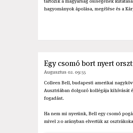
tartozik a magyarság ősiségének kutatása,
hagyományok ápolása, megélése és a Kár
Egy csomó bort nyert orszt
Augusztus 02. 09:55
Colleen Bell, budapesti amerikai nagyköve
Ausztriában dolgozó kollégája kihívását 
fogadást.
Ha nem mi nyerünk, Bell egy csomó pogács
mivel 2:0 arányban elvertük az osztrákokat