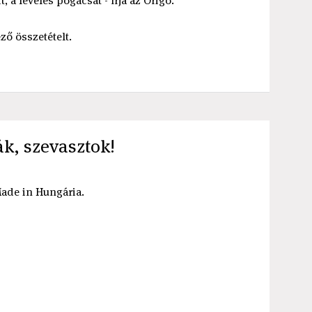
it, a leveles pogácsát - írja az Origo.
ező összetételt.
k, szevasztok!
Made in Hungária.