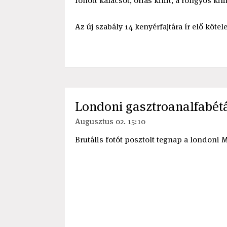
fonott kalácsot, óriás kiflit, a rongyos kifl
Az új szabály 14 kenyérfajtára ír elő kötel
Londoni gasztroanalfabétá
Augusztus 02. 15:10
Brutális fotót posztolt tegnap a londoni 