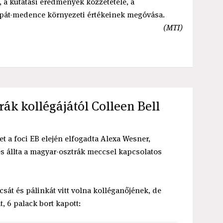
 a kutatási eredmények közzététele, a
pát-medence környezeti értékeinek megóvása.
(MTI)
rák kollégájától Colleen Bell
t a foci EB elején elfogadta Alexa Wesner,
és állta a magyar-osztrák meccsel kapcsolatos
át és pálinkát vitt volna kolléganőjének, de
, 6 palack bort kapott: