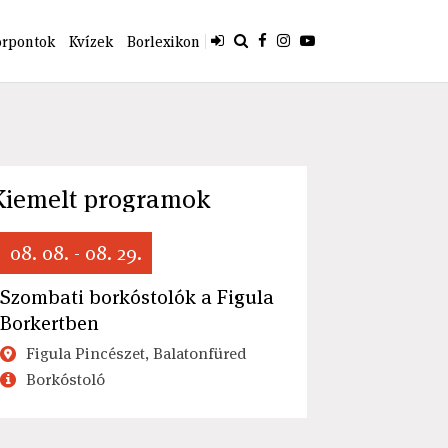
orpontok
Kvízek
Borlexikon
Kiemelt programok
08. 08. - 08. 29.
Szombati borkóstolók a Figula
Borkertben
Figula Pincészet, Balatonfüred
Borkóstoló