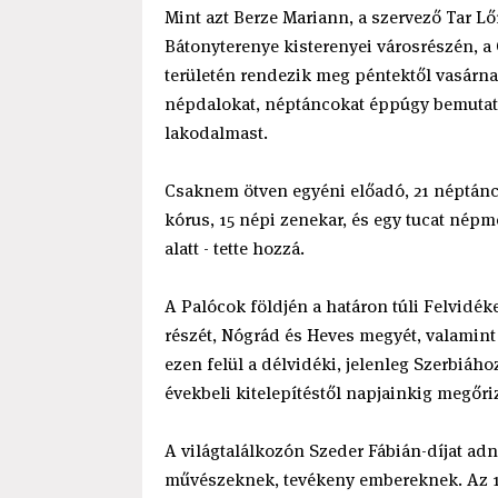
Mint azt Berze Mariann, a szervező Tar Lő
Bátonyterenye kisterenyei városrészén, a
területén rendezik meg péntektől vasárnap
népdalokat, néptáncokat éppúgy bemutatj
lakodalmast.
Csaknem ötven egyéni előadó, 21 néptánc
kórus, 15 népi zenekar, és egy tucat né
alatt - tette hozzá.
A Palócok földjén a határon túli Felvidék
részét, Nógrád és Heves megyét, valamin
ezen felül a délvidéki, jelenleg Szerbiáho
évekbeli kitelepítéstől napjainkig megőriz
A világtalálkozón Szeder Fábián-díjat adn
művészeknek, tevékeny embereknek. Az 1