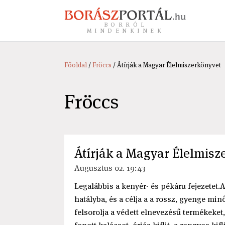
BORRÓL
MINDENKINEK
Főoldal
/
Fröccs
/ Átírják a Magyar Élelmiszerkönyvet
Fröccs
Átírják a Magyar Élelmisz
Augusztus 02. 19:43
Legalábbis a kenyér- és pékáru fejezetet.
hatályba, és a célja a a rossz, gyenge mi
felsorolja a védett elnevezésű termékeket