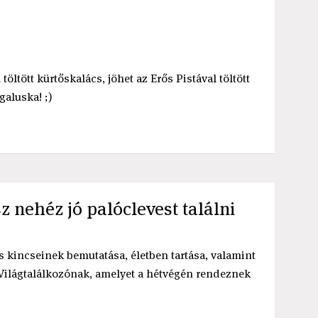
öltött kürtőskalács, jöhet az Erős Pistával töltött
galuska! ;)
z nehéz jó palóclevest találni
 kincseinek bemutatása, életben tartása, valamint
c Világtalálkozónak, amelyet a hétvégén rendeznek