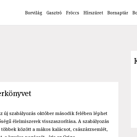
Borvilág
Gasztró
Fröccs
Hírszüret
Bornaptár
B
erkönyvet
Az új szabályozás október második felében léphet
nőségű élelmiszerek visszaszorítása. A szabályozás
, többek között a mákos kalácsot, császárzsemlét,