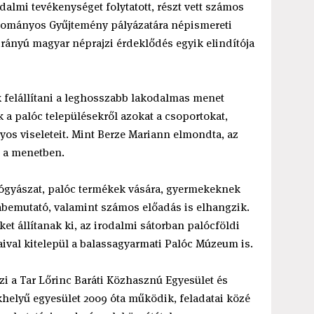
almi tevékenységet folytatott, részt vett számos
dományos Gyűjtemény pályázatára népismereti
irányú magyar néprajzi érdeklődés egyik elindítója
 felállítani a leghosszabb lakodalmas menet
k a palóc településekről azokat a csoportokat,
os viseleteit. Mint Berze Mariann elmondta, az
t a menetben.
ógyászat, palóc termékek vására, gyermekeknek
abemutató, valamint számos előadás is elhangzik.
et állítanak ki, az irodalmi sátorban palócföldi
aival kitelepül a balassagyarmati Palóc Múzeum is.
zi a Tar Lőrinc Baráti Közhasznú Egyesület és
helyű egyesület 2009 óta működik, feladatai közé