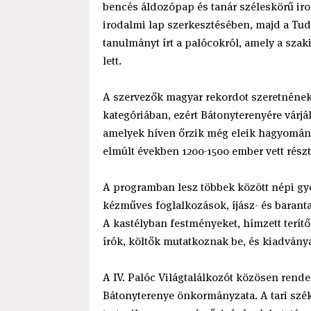
bencés áldozópap és tanár széleskörű irod
irodalmi lap szerkesztésében, majd a Tu
tanulmányt írt a palócokról, amely a szak
lett.
A szervezők magyar rekordot szeretnének
kategóriában, ezért Bátonyterenyére várjá
amelyek híven őrzik még eleik hagyomány
elmúlt években 1200-1500 ember vett rész
A programban lesz többek között népi gy
kézműves foglalkozások, íjász- és barant
A kastélyban festményeket, hímzett terítők
írók, költők mutatkoznak be, és kiadvány
A IV. Palóc Világtalálkozót közösen rende
Bátonyterenye önkormányzata. A tari szék