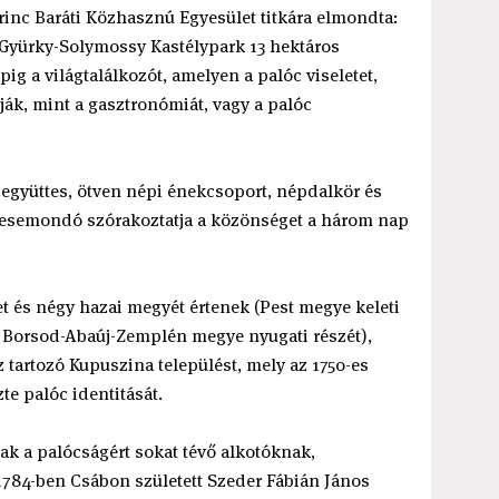
rinc Baráti Közhasznú Egyesület titkára elmondta:
 Gyürky-Solymossy Kastélypark 13 hektáros
ig a világtalálkozót, amelyen a palóc viseletet,
ák, mint a gasztronómiát, vagy a palóc
együttes, ötven népi énekcsoport, népdalkör és
pmesemondó szórakoztatja a közönséget a három nap
et és négy hazai megyét értenek (Pest megye keleti
t Borsod-Abaúj-Zemplén megye nyugati részét),
z tartozó Kupuszina települést, mely az 1750-es
te palóc identitását.
ak a palócságért sokat tévő alkotóknak,
784-ben Csábon született Szeder Fábián János