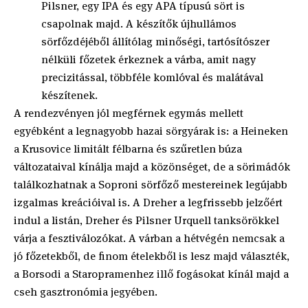
Pilsner, egy IPA és egy APA típusú sört is
csapolnak majd. A készítők újhullámos
sörfőzdéjéből állítólag minőségi, tartósítószer
nélküli főzetek érkeznek a várba, amit nagy
precizitással, többféle komlóval és malátával
készítenek.
A rendezvényen jól megférnek egymás mellett
egyébként a legnagyobb hazai sörgyárak is: a Heineken
a Krusovice limitált félbarna és szűretlen búza
változataival kínálja majd a közönséget, de a sörimádók
találkozhatnak a Soproni sörfőző mestereinek legújabb
izgalmas kreációival is. A Dreher a legfrissebb jelzőért
indul a listán, Dreher és Pilsner Urquell tanksörökkel
várja a fesztiválozókat. A várban a hétvégén nemcsak a
jó főzetekből, de finom ételekből is lesz majd választék,
a Borsodi a Staropramenhez illő fogásokat kínál majd a
cseh gasztronómia jegyében.