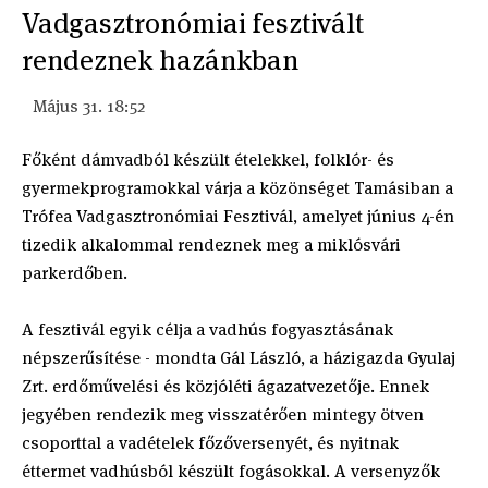
Vadgasztronómiai fesztivált
rendeznek hazánkban
Május 31. 18:52
Főként dámvadból készült ételekkel, folklór- és
gyermekprogramokkal várja a közönséget Tamásiban a
Trófea Vadgasztronómiai Fesztivál, amelyet június 4-én
tizedik alkalommal rendeznek meg a miklósvári
parkerdőben.
A fesztivál egyik célja a vadhús fogyasztásának
népszerűsítése - mondta Gál László, a házigazda Gyulaj
Zrt. erdőművelési és közjóléti ágazatvezetője. Ennek
jegyében rendezik meg visszatérően mintegy ötven
csoporttal a vadételek főzőversenyét, és nyitnak
éttermet vadhúsból készült fogásokkal. A versenyzők