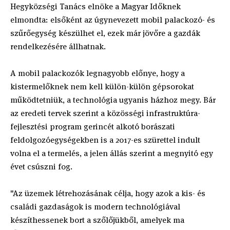
Hegyközségi Tanács elnöke a Magyar Időknek
elmondta: elsőként az úgynevezett mobil palackozó- és
szűrőegység készülhet el, ezek már jövőre a gazdák
rendelkezésére állhatnak.
A mobil palackozók legnagyobb előnye, hogy a
kistermelőknek nem kell külön-külön gépsorokat
működtetniük, a technológia ugyanis házhoz megy. Bár
az eredeti tervek szerint a közösségi infrastruktúra-
fejlesztési program gerincét alkotó borászati
feldolgozóegységekben is a 2017-es szürettel indult
volna el a termelés, a jelen állás szerint a megnyitó egy
évet csúszni fog.
"Az üzemek létrehozásának célja, hogy azok a kis- és
családi gazdaságok is modern technológiával
készíthessenek bort a szőlőjükből, amelyek ma