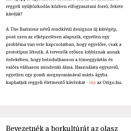
reggeli nyújtózkodás közben elfogyasztani forró, fekete
kávéját?
A The Barisieur névű rendkívül designos új kávégép,
pont ezen az elképzelésen alapszik, egyetlen egy
probléma van vele kapcsolatban, hogy egyelőre, csak a
prototípus létezik. A tervezők erősen lobbiznak annak
érdekében, hogy beindulhasson a tömeggyártás és
valóra válhason mindenki álma. Használata egyszerű,
egyetlen egy gomb megnyomásával máris ágyba
kaphatjuk reggeli életmentő kávénkat -
írja
az Origo.hu.
Bevezetnék a borkultúrát az olasz