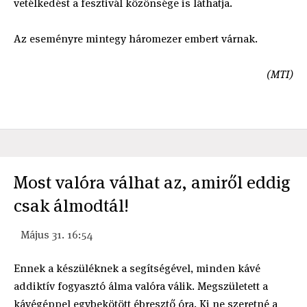
vetélkedést a fesztivál közönsége is láthatja.
Az eseményre mintegy háromezer embert várnak.
(MTI)
Most valóra válhat az, amiről eddig
csak álmodtál!
Május 31. 16:54
Ennek a készüléknek a segítségével, minden kávé
addiktív fogyasztó álma valóra válik. Megszületett a
kávégéppel egybekötött ébresztő óra. Ki ne szeretné a