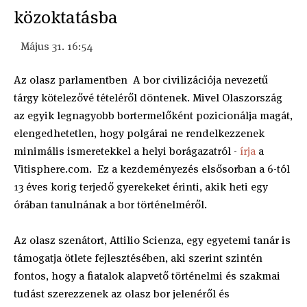
közoktatásba
Május 31. 16:54
Az olasz parlamentben A bor civilizációja nevezetű
tárgy kötelezővé tételéről döntenek. Mivel Olaszország
az egyik legnagyobb bortermelőként pozicionálja magát,
elengedhetetlen, hogy polgárai ne rendelkezzenek
minimális ismeretekkel a helyi borágazatról -
írja
a
Vitisphere.com. Ez a kezdeményezés elsősorban a 6-tól
13 éves korig terjedő gyerekeket érinti, akik heti egy
órában tanulnának a bor történelméről.
Az olasz szenátort, Attilio Scienza, egy egyetemi tanár is
támogatja ötlete fejlesztésében, aki szerint szintén
fontos, hogy a fiatalok alapvető történelmi és szakmai
tudást szerezzenek az olasz bor jelenéről és