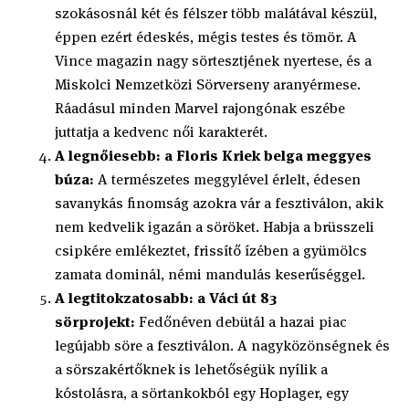
szokásosnál két és félszer több malátával készül,
éppen ezért édeskés, mégis testes és tömör. A
Vince magazin nagy sörtesztjének nyertese, és a
Miskolci Nemzetközi Sörverseny aranyérmese.
Ráadásul minden Marvel rajongónak eszébe
juttatja a kedvenc női karakterét.
A legnőiesebb: a Floris Kriek belga meggyes
búza:
A természetes meggylével érlelt, édesen
savanykás finomság azokra vár a fesztiválon, akik
nem kedvelik igazán a söröket. Habja a brüsszeli
csipkére emlékeztet, frissítő ízében a gyümölcs
zamata dominál, némi mandulás keserűséggel.
A legtitokzatosabb: a Váci út 83
sörprojekt:
Fedőnéven debütál a hazai piac
legújabb söre a fesztiválon. A nagyközönségnek és
a sörszakértőknek is lehetőségük nyílik a
kóstolásra, a sörtankokból egy Hoplager, egy