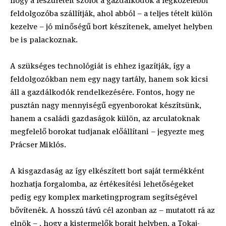
hogy a leszüretelt szőlőt a gazdálkodók a legközelebbi
feldolgozóba szállítják, ahol abból – a teljes tételt külön
kezelve – jó minőségű bort készítenek, amelyet helyben
be is palackoznak.
A szükséges technológiát is ehhez igazítják, így a
feldolgozókban nem egy nagy tartály, hanem sok kicsi
áll a gazdálkodók rendelkezésére. Fontos, hogy ne
pusztán nagy mennyiségű egyenborokat készítsünk,
hanem a családi gazdaságok külön, az arculatoknak
megfelelő borokat tudjanak előállítani – jegyezte meg
Prácser Miklós.
A kisgazdaság az így elkészített bort saját termékként
hozhatja forgalomba, az értékesítési lehetőségeket
pedig egy komplex marketingprogram segítségével
bővítenék. A hosszú távú cél azonban az – mutatott rá az
elnök – , hogy a kistermelők borait helyben, a Tokaj-