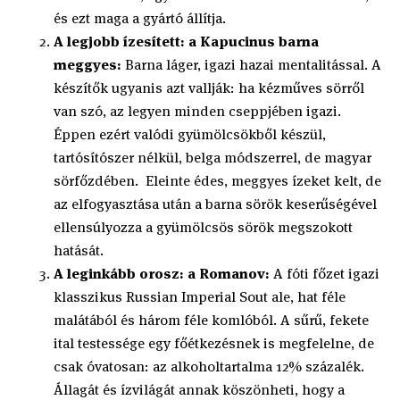
és ezt maga a gyártó állítja.
A legjobb ízesített: a Kapucinus barna
meggyes:
Barna láger, igazi hazai mentalitással. A
készítők ugyanis azt vallják: ha kézműves sörről
van szó, az legyen minden cseppjében igazi.
Éppen ezért valódi gyümölcsökből készül,
tartósítószer nélkül, belga módszerrel, de magyar
sörfőzdében. Eleinte édes, meggyes ízeket kelt, de
az elfogyasztása után a barna sörök keserűségével
ellensúlyozza a gyümölcsös sörök megszokott
hatását.
A leginkább orosz: a Romanov:
A fóti főzet igazi
klasszikus Russian Imperial Sout ale, hat féle
malátából és három féle komlóból. A sűrű, fekete
ital testessége egy főétkezésnek is megfelelne, de
csak óvatosan: az alkoholtartalma 12% százalék.
Állagát és ízvilágát annak köszönheti, hogy a