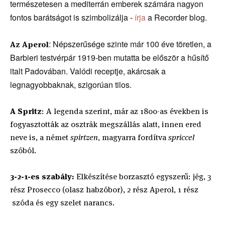
természetesen a mediterrán emberek számára nagyon
fontos barátságot is szimbolizálja -
írja
a Recorder blog.
: Népszerűsége szinte már 100 éve töretlen, a
Az Aperol
Barbieri testvérpár 1919-ben mutatta be először a hűsítő
italt Padovában. Valódi receptje, akárcsak a
legnagyobbaknak, szigorúan tilos.
A Spritz
: A legenda szerint, már az 1800-as években is
fogyasztották az osztrák megszállás alatt, innen ered
neve is, a német
spirtzen
, magyarra fordítva
spriccel
szóból.
3-2-1-es szabály:
Elkészítése borzasztó egyszerű: jég, 3
rész Prosecco (olasz habzóbor), 2 rész Aperol, 1 rész
szóda és egy szelet narancs.