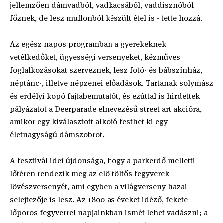
jellemzően dámvadból, vadkacsából, vaddisznóból
főznek, de lesz muflonból készült étel is - tette hozzá.
Az egész napos programban a gyerekeknek
vetélkedőket, ügyességi versenyeket, kézműves
foglalkozásokat szerveznek, lesz fotó- és bábszínház,
néptánc-, illetve népzenei előadások. Tartanak solymász
és erdélyi kopó fajtabemutatót, és ezúttal is hirdettek
pályázatot a Deerparade elnevezésű street art akcióra,
amikor egy kiválasztott alkotó festhet ki egy
életnagyságú dámszobrot.
A fesztivál idei újdonsága, hogy a parkerdő melletti
lőtéren rendezik meg az elöltöltős fegyverek
lövészversenyét, ami egyben a világverseny hazai
selejtezője is lesz. Az 1800-as éveket idéző, fekete
lőporos fegyverrel napjainkban ismét lehet vadászni; a