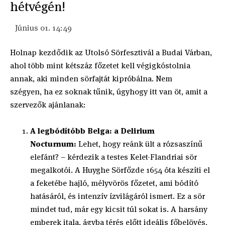
hétvégén!
Június 01. 14:49
Holnap kezdődik az Utolsó Sörfesztivál a Budai Várban,
ahol több mint kétszáz főzetet kell végigkóstolnia
annak, aki minden sörfajtát kipróbálna. Nem
szégyen, ha ez soknak tűnik, úgyhogy itt van öt, amit a
szervezők ajánlanak:
A legbódítóbb Belga: a Delirium
Nocturnum:
Lehet, hogy reánk ült a rózsaszínű
elefánt? – kérdezik a testes Kelet-Flandriai sör
megalkotói. A Huyghe Sörfőzde 1654 óta készíti el
a feketébe hajló, mélyvörös főzetet, ami bódító
hatásáról, és intenzív ízvilágáról ismert. Ez a sör
mindet tud, már egy kicsit túl sokat is. A harsány
emberek itala, ágyba térés előtt ideális főbelövés,