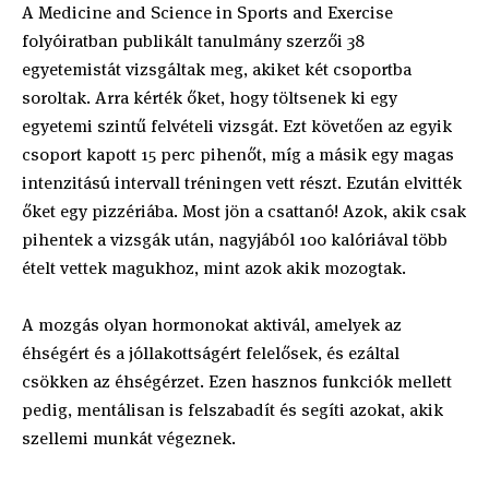
A Medicine and Science in Sports and Exercise
folyóiratban publikált tanulmány szerzői 38
egyetemistát vizsgáltak meg, akiket két csoportba
soroltak. Arra kérték őket, hogy töltsenek ki egy
egyetemi szintű felvételi vizsgát. Ezt követően az egyik
csoport kapott 15 perc pihenőt, míg a másik egy magas
intenzitású intervall tréningen vett részt. Ezután elvitték
őket egy pizzériába. Most jön a csattanó! Azok, akik csak
pihentek a vizsgák után, nagyjából 100 kalóriával több
ételt vettek magukhoz, mint azok akik mozogtak.
A mozgás olyan hormonokat aktivál, amelyek az
éhségért és a jóllakottságért felelősek, és ezáltal
csökken az éhségérzet. Ezen hasznos funkciók mellett
pedig, mentálisan is felszabadít és segíti azokat, akik
szellemi munkát végeznek.