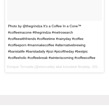
Photo by @thegrindza It's a Coffee In a Cone™
#coffeeinacone #thegrindza #melrosearch
#coffeewithfriends #coffeetime #rainyday #coffee
#coffeeporn #manmakecoffee #alternativebrewing
#baristalife #baristadaily #jozi #picoftheday #bestpic
#coffeeholic #coffeebreak #winteriscoming #coffeecoffee
Enrique Torruella (@etorruella) által közzétett fénykép,
2016. Máj 27., 09:41 PDT