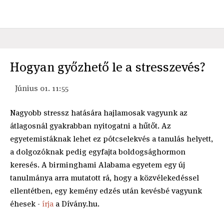
Hogyan győzhető le a stresszevés?
Június 01. 11:55
Nagyobb stressz hatására hajlamosak vagyunk az
átlagosnál gyakrabban nyitogatni a hűtőt. Az
egyetemistáknak lehet ez pótcselekvés a tanulás helyett,
a dolgozóknak pedig egyfajta boldogsághormon
keresés. A birminghami Alabama egyetem egy új
tanulmánya arra mutatott rá, hogy a közvélekedéssel
ellentétben, egy kemény edzés után kevésbé vagyunk
éhesek -
írja
a Dívány.hu.