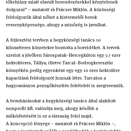
tőkehiány miatt elavult berendezésekkel kénytelenek
dolgozni" – mutatott rá Prácser Miklós. A közösségi
feldolgozók által nőhet a kistermelői borok
versenyképessége, ahogy a minőség is javulhat.
A fejlesztési tervben a hegyközségi tanács 10
kilométeres körzetekre bontotta a borvidéket. A tervek
szerint a jövőben Sárospatak–Hercegkúton egy 5-7 ezer
hektoliteres, Tállya, illetve Tarcal–Bodrogkeresztúr
környékén pedig egyenként egy-egy 10 ezer hektoliter
kapacitású feldolgozót hoznak létre. Tarcalon a
hagyományos pezsgőkészítés feltételeit is megteremtik.
A beruházásokat a hegyközségi tanács által alakított
nonprofit kft. valósítja meg, ahogy később a
működtetésért is ez a társaság felel majd.
A koncepció lényege – mutatott rá Prácser Miklós –,