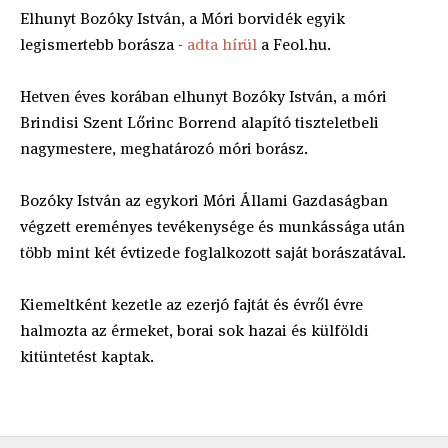
Elhunyt Bozóky István, a Móri borvidék egyik
legismertebb borásza -
adta hírül
a Feol.hu.
Hetven éves korában elhunyt Bozóky István, a móri
Brindisi Szent Lőrinc Borrend alapító tiszteletbeli
nagymestere, meghatározó móri borász.
Bozóky István az egykori Móri Állami Gazdaságban
végzett ereményes tevékenysége és munkássága után
több mint két évtizede foglalkozott saját borászatával.
Kiemeltként kezetle az ezerjó fajtát és évről évre
halmozta az érmeket, borai sok hazai és külföldi
kitüntetést kaptak.