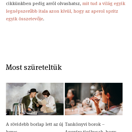
cikkünkben pedig arról olvashatsz,
mit tud a világ egyik
legnépszerűbb itala azon kívül, hogy az aperol spritz
egyik összetevője
.
Most szüreteltük
A rövidebb borlap lett az új
Tankönyvi borok –
luxus
Annyira tipikusak, hogy