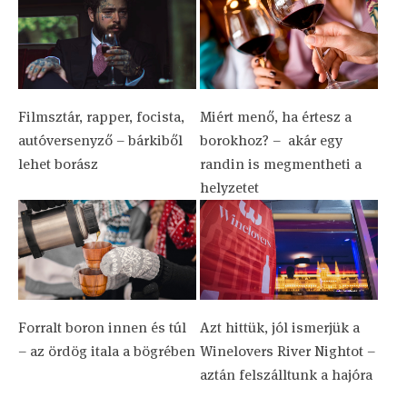
Filmsztár, rapper, focista,
Miért menő, ha értesz a
autóversenyző – bárkiből
borokhoz? – ​ akár egy
lehet borász
randin is megmentheti a
helyzetet
Forralt boron innen és túl
Azt hittük, jól ismerjük a
– az ördög itala a bögrében
Winelovers River Nightot –
aztán felszálltunk a hajóra