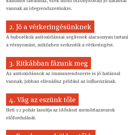
káliumot tartalmaz, ezek mind bizonyítottan jó hatással
vannak az idegrendszerünkre.
2. Jó a vérkeringésünknek
A buborékok antioxidánsai segítenek alacsonyan tartani
a vérnyomást, miközben serkentik a vérkeringést.
3. Ritkábban fázunk meg
Az antioxidánsok az immunrendszerre is jó hatással
vannak, jobban ellenállsz például az influenzának.
4. Vág az eszünk tőle
Heti 1-2 pohár lassítja az időskori memóriazavarok
előfordulását.