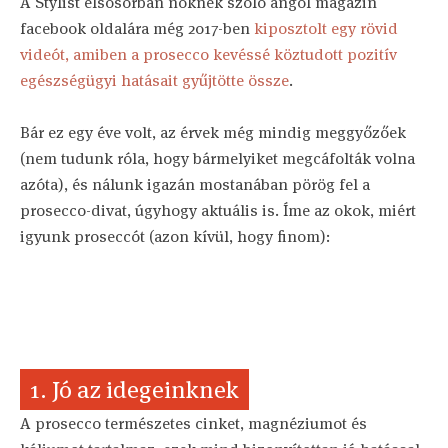
A Stylist elsősorban nőknek szóló angol magazin
facebook oldalára még 2017-ben
kiposztolt egy rövid
videót, amiben a prosecco kevéssé köztudott pozitív
egészségügyi hatásait gyűjtötte össze
.
Bár ez egy éve volt, az érvek még mindig meggyőzőek
(nem tudunk róla, hogy bármelyiket megcáfolták volna
azóta), és nálunk igazán mostanában pörög fel a
prosecco-divat, úgyhogy aktuális is. Íme az okok, miért
igyunk proseccót (azon kívül, hogy finom):
1. Jó az idegeinknek
A prosecco természetes cinket, magnéziumot és