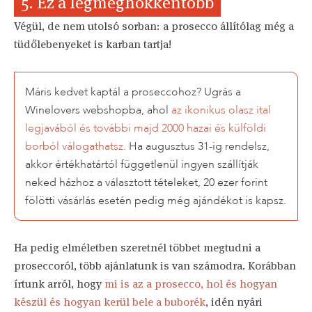
5. Ez a legmeghökkentőbb
Végül, de nem utolsó sorban: a prosecco állítólag még a
tüdőlebenyeket is karban tartja!
Máris kedvet kaptál a proseccohoz? Ugrás a
Winelovers webshopba, ahol
az ikonikus olasz ital
legjavából és további majd 2000 hazai és külföldi
borból válogathatsz
. Ha augusztus 31-ig rendelsz,
akkor értékhatártól függetlenül ingyen szállítják
neked házhoz a választott tételeket, 20 ezer forint
fölötti vásárlás esetén pedig még ajándékot is kapsz.
Ha pedig elméletben szeretnél többet megtudni a
proseccoról, több ajánlatunk is van számodra. Korábban
írtunk arról, hogy
mi is az a prosecco, hol és hogyan
készül és hogyan kerül bele a buborék
, idén nyári