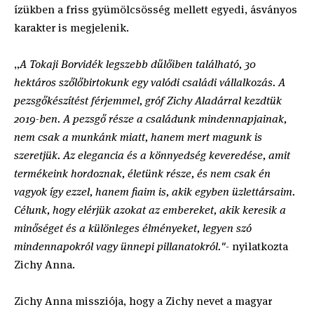
ízükben a friss gyümölcsösség mellett egyedi, ásványos
karakter is megjelenik.
„
A Tokaji Borvidék legszebb dűlőiben található, 30
hektáros szőlőbirtokunk egy valódi családi vállalkozás. A
pezsgőkészítést férjemmel, gróf Zichy Aladárral kezdtük
2019-ben. A pezsgő része a családunk mindennapjainak,
nem csak a munkánk miatt, hanem mert magunk is
szeretjük. Az elegancia és a könnyedség keveredése, amit
termékeink hordoznak, életünk része, és nem csak én
vagyok így ezzel, hanem fiaim is, akik egyben üzlettársaim.
Célunk, hogy elérjük azokat az embereket, akik keresik a
minőséget és a különleges élményeket, legyen szó
mindennapokról vagy ünnepi pillanatokról."-
nyilatkozta
Zichy Anna.
Zichy Anna missziója, hogy a Zichy nevet a magyar