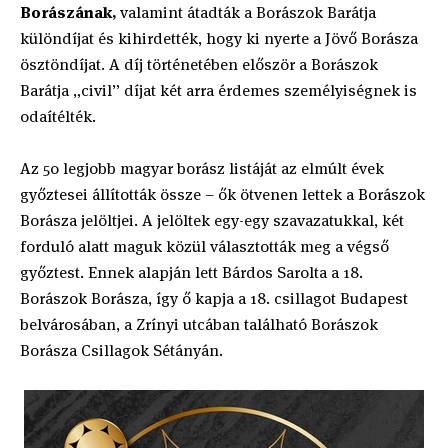
Borászának,
valamint átadták a Borászok Barátja
különdíjat és kihirdették, hogy ki nyerte a Jövő Borásza
ösztöndíjat. A díj történetében először a Borászok
Barátja „civil” díjat két arra érdemes személyiségnek is
odaítélték.
Az 50 legjobb magyar borász listáját az elmúlt évek
győztesei állították össze – ők ötvenen lettek a Borászok
Borásza jelöltjei. A jelöltek egy-egy szavazatukkal, két
forduló alatt maguk közül választották meg a végső
győztest. Ennek alapján lett Bárdos Sarolta a 18.
Borászok Borásza, így ő kapja a 18. csillagot Budapest
belvárosában, a Zrínyi utcában található Borászok
Borásza Csillagok Sétányán.