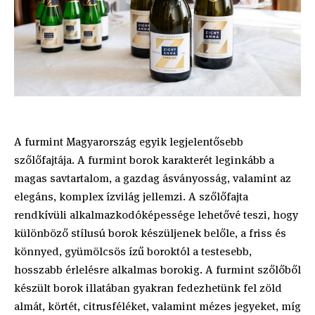
A furmint Magyarország egyik legjelentősebb
szőlőfajtája. A furmint borok karakterét leginkább a
magas savtartalom, a gazdag ásványosság, valamint az
elegáns, komplex ízvilág jellemzi. A szőlőfajta
rendkívüli alkalmazkodóképessége lehetővé teszi, hogy
különböző stílusú borok készüljenek belőle, a friss és
könnyed, gyümölcsös ízű boroktól a testesebb,
hosszabb érlelésre alkalmas borokig. A furmint szőlőből
készült borok illatában gyakran fedezhetünk fel zöld
almát, körtét, citrusféléket, valamint mézes jegyeket, míg