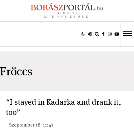
BORRÓL
MINDENKINEK
Fröccs
“I stayed in Kadarka and drank it,
too”
Szeptember 18. 11:41