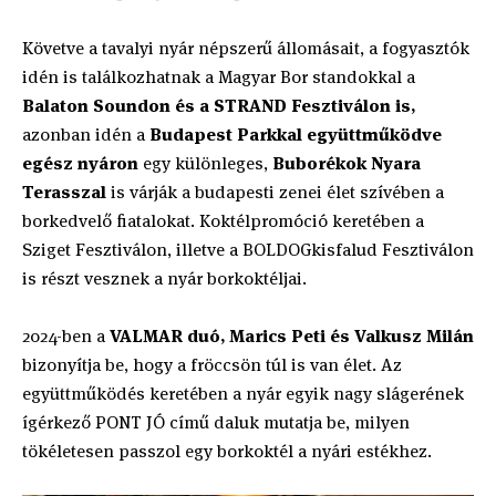
Követve a tavalyi nyár népszerű állomásait, a fogyasztók
idén is találkozhatnak a Magyar Bor standokkal a
Balaton Soundon és a STRAND Fesztiválon is,
azonban idén a
Budapest Parkkal együttműködve
egész nyáron
egy különleges,
Buborékok Nyara
Terasszal
is várják a budapesti zenei élet szívében a
borkedvelő fiatalokat. Koktélpromóció keretében a
Sziget Fesztiválon, illetve a BOLDOGkisfalud Fesztiválon
is részt vesznek a nyár borkoktéljai.
2024-ben a
VALMAR duó, Marics Peti és Valkusz Milán
bizonyítja be, hogy a fröccsön túl is van élet. Az
együttműködés keretében a nyár egyik nagy slágerének
ígérkező PONT JÓ című daluk mutatja be, milyen
tökéletesen passzol egy borkoktél a nyári estékhez.