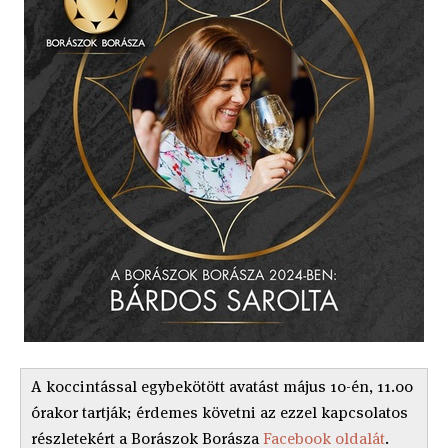
A koccintással egybekötött avatást május 10-én, 11.00
órakor tartják; érdemes követni az ezzel kapcsolatos
részletekért a Borászok Borásza
Facebook oldalát
.