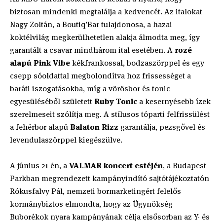
biztosan mindenki megtalálja a kedvencét. Az italokat
Nagy Zoltán, a Boutiq’Bar tulajdonosa, a hazai
koktélvilág megkerülhetetlen alakja álmodta meg, így
garantált a csavar mindhárom ital esetében. A
rozé
alapú Pink Vibe
kékfrankossal, bodzaszörppel és egy
csepp sóoldattal megbolondítva hoz frissességet a
baráti iszogatásokba, míg a vörösbor és tonic
egyesüléséből született
Ruby Tonic
a kesernyésebb ízek
szerelmeseit szólítja meg. A stílusos tóparti felfrissülést
a fehérbor alapú
Balaton Rizz
garantálja, pezsgővel és
levendulaszörppel kiegészülve.
A június 21-én, a
VALMAR koncert estéjén
, a Budapest
Parkban megrendezett kampányindító sajtótájékoztatón
Rókusfalvy Pál, nemzeti bormarketingért felelős
kormánybiztos elmondta, hogy az Ügynökség
Buborékok nyara kampányának célja elsősorban az Y- és