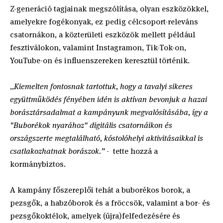
Z-generáció tagjainak megszólítása, olyan eszközökkel,
amelyekre fogékonyak, ez pedig célcsoport-releváns
csatornákon, a közterületi eszközök mellett például
fesztiválokon, valamint Instagramon, Tik-Tok-on,
YouTube-on és influenszereken keresztül történik.
„
Kiemelten fontosnak tartottuk, hogy a tavalyi sikeres
együttműködés fényében idén is aktívan bevonjuk a hazai
borásztársadalmat a kampányunk megvalósításába, így a
"Buborékok nyarához" digitális csatornáikon és
országszerte megtalálható, kóstolóhelyi aktivitásaikkal is
csatlakozhatnak borászok.”
- tette hozzá a
kormánybiztos.
A kampány főszereplői tehát a buborékos borok, a
pezsgők, a habzóborok és a fröccsök, valamint a bor- és
pezsgőkoktélok, amelyek (újra)felfedezésére és