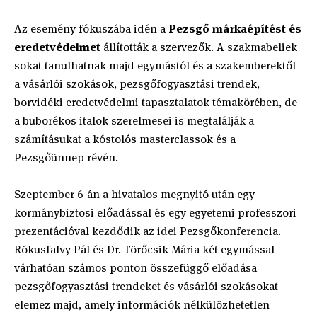
Az esemény fókuszába idén a
Pezsgő márkaépítést és
eredetvédelmet
állították a szervezők. A szakmabeliek
sokat tanulhatnak majd egymástól és a szakemberektől
a vásárlói szokások, pezsgőfogyasztási trendek,
borvidéki eredetvédelmi tapasztalatok témakörében, de
a buborékos italok szerelmesei is megtalálják a
számításukat a kóstolós masterclassok és a
Pezsgőünnep révén.
Szeptember 6-án a hivatalos megnyitó után egy
kormánybiztosi előadással és egy egyetemi professzori
prezentációval kezdődik az idei Pezsgőkonferencia.
Rókusfalvy Pál és Dr. Törőcsik Mária két egymással
várhatóan számos ponton összefüggő előadása
pezsgőfogyasztási trendeket és vásárlói szokásokat
elemez majd, amely információk nélkülözhetetlen