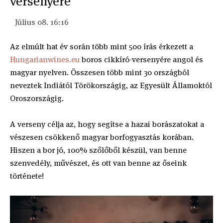
versenyére
Július 08. 16:16
Az elmúlt hat év során több mint 500 írás érkezett a
Hungarianwines.eu
boros cikkíró-versenyére angol és
magyar nyelven. Összesen több mint 30 országból
neveztek Indiától Törökországig, az Egyesült Államoktól
Oroszországig.
A verseny célja az, hogy segítse a hazai borászatokat a
vészesen csökkenő magyar borfogyasztás korában.
Hiszen a bor jó, 100% szőlőből készül, van benne
szenvedély, művészet, és ott van benne az őseink
története!