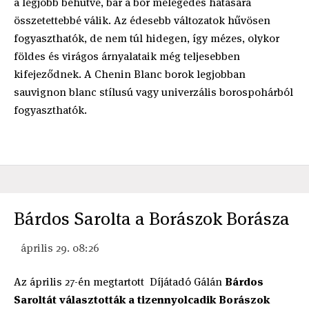
a legjobb behűtve, bár a bor melegedés hatására
összetettebbé válik. Az édesebb változatok hűvösen
fogyaszthatók, de nem túl hidegen, így mézes, olykor
földes és virágos árnyalataik még teljesebben
kifejeződnek. A Chenin Blanc borok legjobban
sauvignon blanc stílusú vagy univerzális borospohárból
fogyaszthatók.
Bárdos Sarolta a Borászok Borásza
április 29. 08:26
Az április 27-én megtartott Díjátadó Gálán
Bárdos
Saroltát választották a tizennyolcadik Borászok