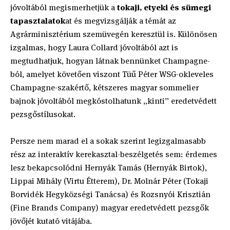
jóvoltából megismerhetjük a
tokaji, etyeki és sümegi
tapasztalatok
at és megvizsgálják a témát az
Agrárminisztérium szemüvegén keresztül is. Különösen
izgalmas, hogy Laura Collard jóvoltából azt is
megtudhatjuk, hogyan látnak bennünket Champagne-
ból, amelyet követően viszont Tüű Péter WSG-okleveles
Champagne-szakértő, kétszeres magyar sommelier
bajnok jóvoltából megkóstolhatunk „kinti” eredetvédett
pezsgőstílusokat.
Persze nem marad el a sokak szerint legizgalmasabb
rész az interaktív kerekasztal-beszélgetés sem: érdemes
lesz bekapcsolódni Hernyák Tamás (Hernyák Birtok),
Lippai Mihály (Virtu Étterem), Dr. Molnár Péter (Tokaji
Borvidék Hegyközségi Tanácsa) és Rozsnyói Krisztián
(Fine Brands Company) magyar eredetvédett pezsgők
jövőjét kutató vitájába.