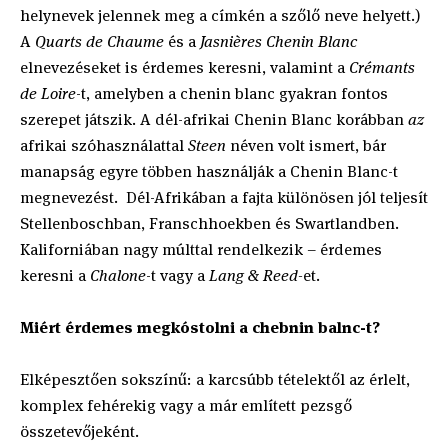
helynevek jelennek meg a címkén a szőlő neve helyett.)
A
Quarts de Chaume
és a
Jasnières Chenin Blanc
elnevezéseket is érdemes keresni, valamint a
Crémants
de Loire
-t, amelyben a chenin blanc gyakran fontos
szerepet játszik. A dél-afrikai Chenin Blanc korábban
az
afrikai szóhasználattal
Steen
néven volt ismert, bár
manapság egyre többen használják a Chenin Blanc-t
megnevezést. Dél-Afrikában a fajta különösen jól teljesít
Stellenboschban, Franschhoekben és Swartlandben.
Kaliforniában nagy múlttal rendelkezik – érdemes
keresni a
Chalone
-t vagy a
Lang & Reed-
et.
Miért érdemes megkóstolni a chebnin balnc-t?
Elképesztően sokszínű: a karcsúbb tételektől az érlelt,
komplex fehérekig vagy a már említett pezsgő
összetevőjeként.