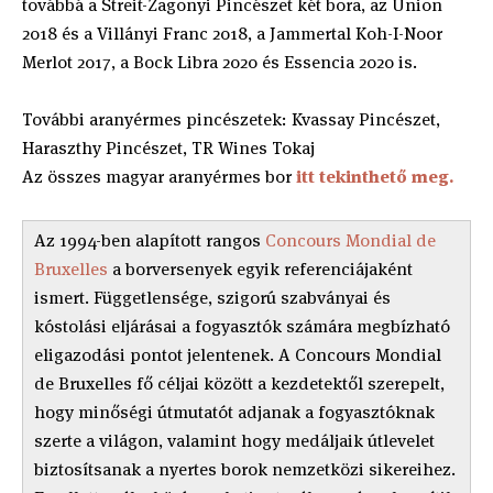
továbbá a Streit-Zagonyi Pincészet két bora, az Union
2018 és a Villányi Franc 2018, a Jammertal Koh-I-Noor
Merlot 2017, a Bock Libra 2020 és Essencia 2020 is.
További aranyérmes pincészetek: Kvassay Pincészet,
Haraszthy Pincészet, TR Wines Tokaj
Az összes magyar aranyérmes bor
itt tekinthető meg.
Az 1994-ben alapított rangos
Concours Mondial de
Bruxelles
a borversenyek egyik referenciájaként
ismert. Függetlensége, szigorú szabványai és
kóstolási eljárásai a fogyasztók számára megbízható
eligazodási pontot jelentenek. A Concours Mondial
de Bruxelles fő céljai között a kezdetektől szerepelt,
hogy minőségi útmutatót adjanak a fogyasztóknak
szerte a világon, valamint hogy medáljaik útlevelet
biztosítsanak a nyertes borok nemzetközi sikereihez.