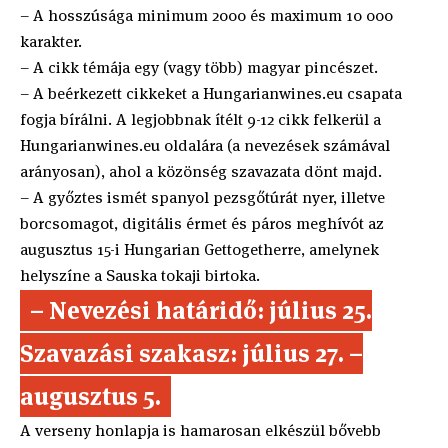
– A hosszúsága minimum 2000 és maximum 10 000
karakter.
– A cikk témája egy (vagy több) magyar pincészet.
– A beérkezett cikkeket a Hungarianwines.eu csapata
fogja bírálni. A legjobbnak ítélt 9-12 cikk felkerül a
Hungarianwines.eu oldalára (a nevezések számával
arányosan), ahol a közönség szavazata dönt majd.
– A győztes ismét spanyol pezsgőtúrát nyer, illetve
borcsomagot, digitális érmet és páros meghívót az
augusztus 15-i Hungarian Gettogetherre, amelynek
helyszíne a Sauska tokaji birtoka.
– Nevezési határidő: július 25.
Szavazási szakasz: július 27. –
augusztus 5.
A verseny honlapja is hamarosan elkészül bővebb