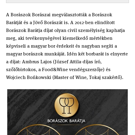
A Borászok Borászai megválasztották a Borászok
Barátját és a Jövő Borászát is. A 2012-ben elindított
Borászok Barátja díjat olyan civil személyiség kaphatja
meg, aki tevékenységével kiemelkedő mértékben
képviseli a magyar bor érdekeit és nagyban segíti a
magyar borászok munkáját. Idén két borbarát is elnyerte
a díjat: Ambrus Lajos (József Attila-díjas író,
szőlőbirtokos, a Food&Wine vendégszerzője) és
Wojciech Bońkowski (Master of Wine, Tokaj szakértő).