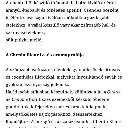
A chenin-ből készülő Crémant de Loire kiváló ár-érték
arányú, ételbarát és tökéletes aperitif. Csendes borként
is élénk savassága kiválóan működik a gazdagabb
ételekhez: a vajjal készülő vagy akár zsírosabb hal- és
szárnyasételekhez,
sült pulyka mellé.
A Chenin Blanc íz- és aromaprofilja
A szárazabb változatok élénkek, gyümölcsösek citrusos
és csonthéjas illatokkal, melyeket ínycsiklandó savak és
gyakran ásványosság jellemez.
Ha édesebb stílusban készülnek, különösen ha a
Quarts
de Chaume
botritiszes szemekből készülő tételeire
gondolunk, kifejezetten mézes karaktert kapnak,
amely tökéletes sajtfogásokhoz, desszertekhez,
libamájhoz. A pezsgő és a száraz csendes Chenin Blanc