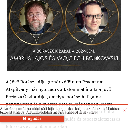
A Jövő Borásza díjat gondozó Vinum Praemium
Alapítvány már nyolcadik alkalommal írta ki a Jövő
Borásza Ösztöndíjat, amelyre borász hallgatók
pályázhattak és a nyertes Kota Miklós többek között
A Borászportál.hu oldal süti fájlokat (cookie-kat) használ szolgáltatásai
1.000.000 forintot nyert külföldi szakmai gyakorlatra.
biztosításához. Az
adatvédelmi információkról
itt olvashat.
Nyereményének lényege a tanulás és tapasztalatszerzés
Elfogadás
lehetősége az alábbi módokon: