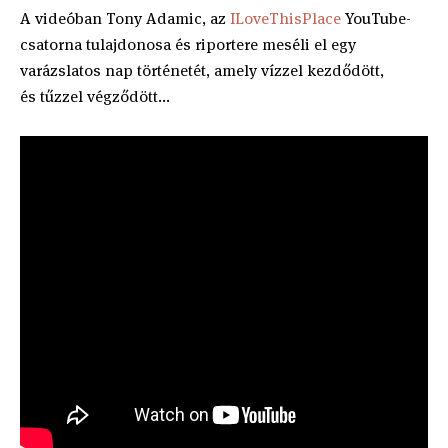
A videóban Tony Adamic, az
ILoveThisPlace
YouTube-
csatorna tulajdonosa és riportere meséli el egy
varázslatos nap történetét, amely vízzel kezdődött,
és tűzzel végződött...