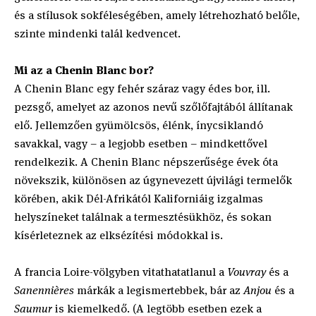
és a stílusok sokféleségében, amely létrehozható belőle,
szinte mindenki talál kedvencet.
Mi az a Chenin Blanc bor?
A Chenin Blanc egy fehér száraz vagy édes bor, ill.
pezsgő, amelyet az azonos nevű szőlőfajtából állítanak
elő. Jellemzően gyümölcsös, élénk, ínycsiklandó
savakkal, vagy – a legjobb esetben – mindkettővel
rendelkezik. A Chenin Blanc népszerűsége évek óta
növekszik, különösen az úgynevezett újvilági termelők
körében, akik Dél-Afrikától Kaliforniáig izgalmas
helyszíneket találnak a termesztésükhöz, és sokan
kísérleteznek az elksézítési módokkal is.
A francia Loire-völgyben vitathatatlanul a
Vouvray
és a
Sanennières
márkák a legismertebbek, bár az
Anjou
és a
Saumur
is kiemelkedő. (A legtöbb esetben ezek a