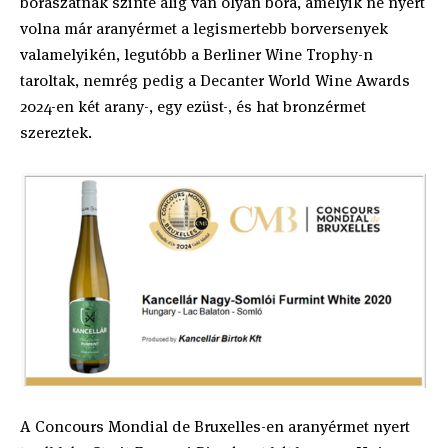
borászatnak szinte alig van olyan bora, amelyik ne nyert
volna már aranyérmet a legismertebb borversenyek
valamelyikén, legutóbb a Berliner Wine Trophy-n
taroltak, nemrég pedig a Decanter World Wine Awards
2024-en két arany-, egy ezüst-, és hat bronzérmet
szereztek.
A Concours Mondial de Bruxelles-en aranyérmet nyert