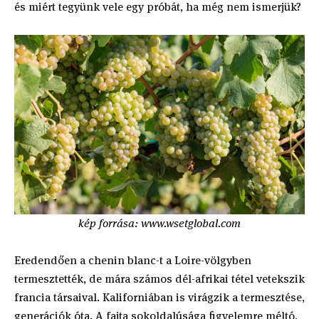
és miért tegyünk vele egy próbát, ha még nem ismerjük?
kép forrása: www.wsetglobal.com
Eredendően a chenin blanc-t a Loire-völgyben
termesztették, de mára számos dél-afrikai tétel vetekszik
francia társaival. Kaliforniában is virágzik a termesztése,
generációk óta. A fajta sokoldalúsága figyelemre méltó,