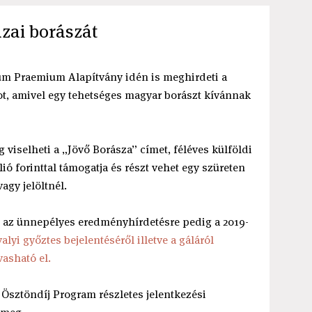
azai borászát
um Praemium Alapítvány idén is meghirdeti a
ot, amivel egy tehetséges magyar borászt kívánnak
 viselheti a „Jövő Borásza” címet, féléves külföldi
ió forinttal támogatja és részt vehet egy szüreten
agy jelöltnél.
, az ünnepélyes eredményhírdetésre pedig a 2019-
valyi győztes bejelentéséről illetve a gáláról
vasható el.
Ösztöndíj Program részletes jelentkezési