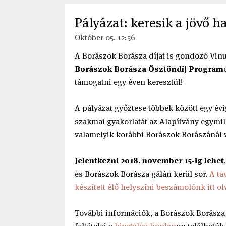
Pályázat: keresik a jövő h
Október 05. 12:56
A Borászok Borásza díjat is gondozó Vin
Borászok Borásza Ösztöndíj Program
támogatni egy éven keresztül!
A pályázat győztese többek között egy évig
szakmai gyakorlatát az Alapítvány egymill
valamelyik korábbi Borászok Borászánál v
Jelentkezni 2018. november 15-ig lehet
es Borászok Borásza gálán kerül sor.
A ta
készített élő helyszíni beszámolónk itt ol
További információk, a Borászok Borásza 