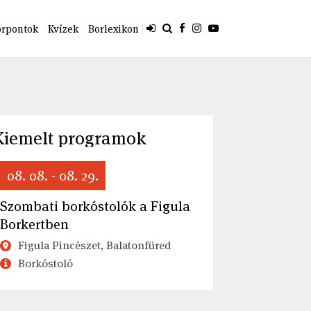
orpontok
Kvízek
Borlexikon
Kiemelt programok
08. 08. - 08. 29.
Szombati borkóstolók a Figula
Borkertben
Figula Pincészet, Balatonfüred
Borkóstoló