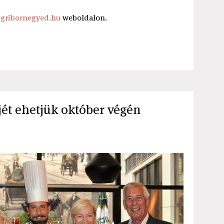
gribornegyed.hu
weboldalon.
jét ehetjük október végén