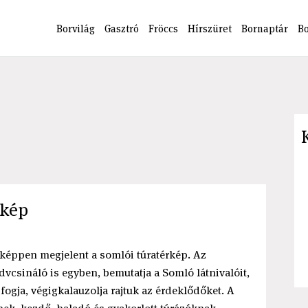
Borvilág
Gasztró
Fröccs
Hírszüret
Bornaptár
B
rkép
ppen megjelent a somlói túratérkép. Az
vcsináló is egyben, bemutatja a Somló látnivalóit,
fogja, végigkalauzolja rajtuk az érdeklődőket. A