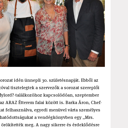
rozat idén ünnepli 30. születésnapját. Ebből az
al tisztelegtek a szervezők a sorozat szereplői
, Mylord?-találkozóhoz kapcsolódóan, szeptember
az ARAZ Étterem falai között is. Barka Áron, Chef-
at felhasználva, egyedi menüvel várta személyes
ghatódottságukat a vendégkönyvben egy „Mrs.
 örökítették meg. A nagy sikerre és érdeklődésre