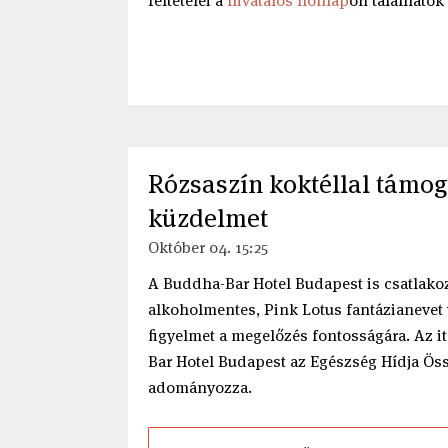
feltételei a
hivatalos honlap
on találhatók
Rózsaszín koktéllal támog
küzdelmet
Október 04. 15:25
A Buddha-Bar Hotel Budapest is csatlakoz
alkoholmentes, Pink Lotus fantázianevet 
figyelmet a megelőzés fontosságára. Az i
Bar Hotel Budapest az Egészség Hídja Öss
adományozza.