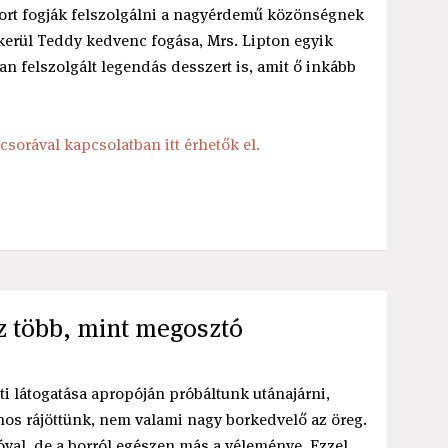
üsort fogják felszolgálni a nagyérdemű közönségnek
 kerül Teddy kedvenc fogása, Mrs. Lipton egyik
n felszolgált legendás desszert is, amit ő inkább
csorával kapcsolatban itt érhetők el.
z több, mint megosztó
i látogatása apropóján próbáltunk utánajárni,
jnos rájöttünk, nem valami nagy borkedvelő az öreg.
sóval, de a borról egészen más a véleménye. Ezzel