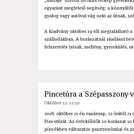
„műfaja” szerint biciklis térkép gyerekek
egyaránt megfelelő segítség: a könnyűtől 
gyalog vagy autóval vág neki az útnak, sz
A kiadvány október 19-től megtalálható a
szállodákban. A borászatnál ráadásul bére
felszerelés (sisak, mellény, gyerekülés, ut
Pincetúra a Szépasszony-
Október 12. 11:50
2018. október 21-én vasárnap, 12 órától 21
Pincetúrát. Az érdeklődők 10 borászat 10 b
pincékben változatos gasztronómiai és ze