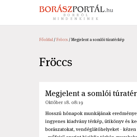
BORRÓL
MINDENKINEK
Főoldal
/
Fröccs
/ Megjelent a somlói túratérkép
Fröccs
Megjelent a somlói túraté
Október 18. 08:19
Hosszú hónapok munkájának eredményeké
ingyenes kiadvány térkép, útikönyv és ked
borászatokat, vendéglátóhelyeket - kézen 