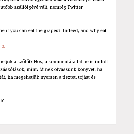
 utóbb szállóigévé vált, nemrég Twitter
e if you can eat the grapes?' Indeed, and why eat
 2.
hetjük a szőlőt? Nos, a kommentáradat be is indult
ozzászólások, mint: Minek olvassunk könyvet, ha
t, ha megehetjük nyersen a tisztet, tojást és
l?