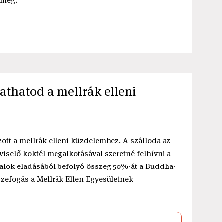
 meg.
athatod a mellrák elleni
ott a mellrák elleni küzdelemhez. A szálloda az
viselő koktél megalkotásával szeretné felhívni a
talok eladásából befolyó összeg 50%-át a Buddha-
zefogás a Mellrák Ellen Egyesületnek