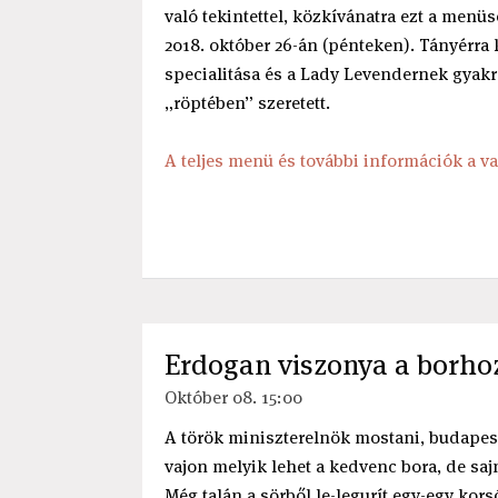
való tekintettel, közkívánatra ezt a men
2018. október 26-án (pénteken). Tányérra
specialitása és a Lady Levendernek gyakra
„röptében” szeretett.
A teljes menü és további információk a va
Erdogan viszonya a borho
Október 08. 15:00
A török miniszterelnök mostani, budapest
vajon melyik lehet a kedvenc bora, de sa
Még talán a sörből le-legurít egy-egy kor