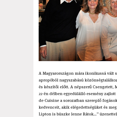
A Magyarországon mára ikonikussá vált so
apropóból nagyszabású közönségtalálkozóv
és készítői előtt. A népszerű Csengetett
22-én délben egyedülálló esemény zajlott 
de-Cuisine a sorozatban szereplő fogások
kedvenceit, akik elégedettségüket és me
Lipton is büszke lenne Rátok…” üzenettel