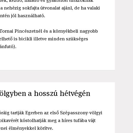
nek, kezdő, haladó és gyakorlott túrázóknak
a nehézig sokfajta útvonalat ajánl, de ha valaki
intén jól használható.
 Tornai Pincészetnél és a környékbeli nagyobb
lhető is bicikli illetve minden szükséges
ánfutó).
völgyben a hosszú hétvégén
 óráig tartják Egerben az első Szépasszony-völgyi
ikavérét kóstolhatják meg a híres tufába vájt
nei élményekkel körítve.