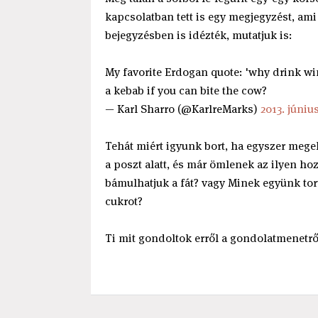
kapcsolatban tett is egy megjegyzést, ami
bejegyzésben is idézték, mutatjuk is:
My favorite Erdogan quote: 'why drink win
a kebab if you can bite the cow?
— Karl Sharro (@KarlreMarks)
2013. június
Tehát miért igyunk bort, ha egyszer mege
a poszt alatt, és már ömlenek az ilyen h
bámulhatjuk a fát? vagy Minek együnk tortá
cukrot?
Ti mit gondoltok erről a gondolatmenetrő