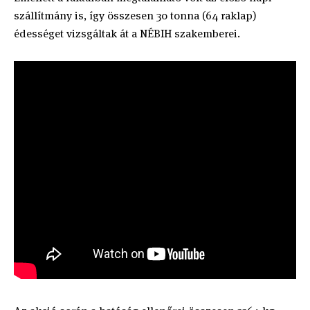
szállítmány is, így összesen 30 tonna (64 raklap)
édességet vizsgáltak át a NÉBIH szakemberei.