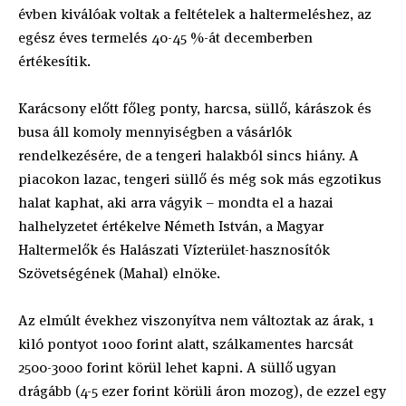
évben kiválóak voltak a feltételek a haltermeléshez, az
egész éves termelés 40-45 %-át decemberben
értékesítik.
Karácsony előtt főleg ponty, harcsa, süllő, kárászok és
busa áll komoly mennyiségben a vásárlók
rendelkezésére, de a tengeri halakból sincs hiány. A
piacokon lazac, tengeri süllő és még sok más egzotikus
halat kaphat, aki arra vágyik – mondta el a hazai
halhelyzetet értékelve Németh István, a Magyar
Haltermelők és Halászati Vízterület-hasznosítók
Szövetségének (Mahal) elnöke.
Az elmúlt évekhez viszonyítva nem változtak az árak, 1
kiló pontyot 1000 forint alatt, szálkamentes harcsát
2500-3000 forint körül lehet kapni. A süllő ugyan
drágább (4-5 ezer forint körüli áron mozog), de ezzel egy