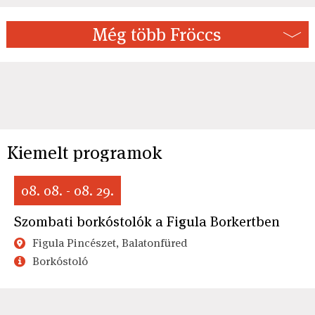
Még több Fröccs
Kiemelt programok
08. 08. - 08. 29.
Szombati borkóstolók a Figula Borkertben
Figula Pincészet, Balatonfüred
Borkóstoló