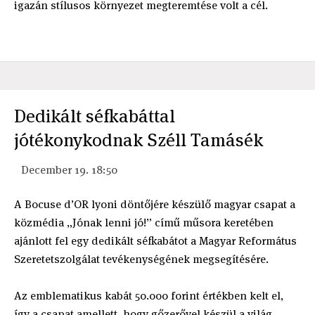
igazán stílusos környezet megteremtése volt a cél.
Dedikált séfkabáttal
jótékonykodnak Széll Tamásék
December 19. 18:50
A Bocuse d’OR lyoni döntőjére készülő magyar csapat a
közmédia „Jónak lenni jó!” című műsora keretében
ajánlott fel egy dedikált séfkabátot a Magyar Református
Szeretetszolgálat tevékenységének megsegítésére.
Az emblematikus kabát 50.000 forint értékben kelt el,
így a csapat amellett, hogy gőzerővel készül a világ