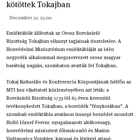
kötöttek Tokajban
December 22. 15:00
Emléktáblát állítottak az Orosz Borvásárló
Bizottság Tokajban elhunyt tagjainak tiszteletére. A
Honvédelmi Minisztérium emléktábláját az idén
negyedik alkalommal megszervezett orosz-magyar
barátság napján, szombaton avatták fel Tokajban.
Tokaj
Kulturális és Konferencia Központjának hétfőn az
MTI-hez eljuttatott közleményében azt írták: a
Borvásárló Bizottság 1733-tól 65 éven keresztül
tevékenykedett Tokajban, a borvidék "fénykorában". A
szombati emléktábla avatáson ünnepi beszédet mondott
Holló József Ferenc nyugalmazott altábornagy,
honvédelmi miniszteri főtanácsadó és Maxim
Vadimovics Vorobjev, katonai és légügyi attasé.