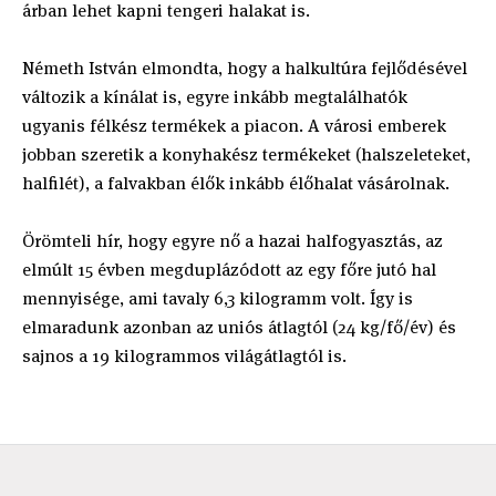
árban lehet kapni tengeri halakat is.
Németh István elmondta, hogy a halkultúra fejlődésével
változik a kínálat is, egyre inkább megtalálhatók
ugyanis félkész termékek a piacon. A városi emberek
jobban szeretik a konyhakész termékeket (halszeleteket,
halfilét), a falvakban élők inkább élőhalat vásárolnak.
Örömteli hír, hogy egyre nő a hazai halfogyasztás, az
elmúlt 15 évben megduplázódott az egy főre jutó hal
mennyisége, ami tavaly 6,3 kilogramm volt. Így is
elmaradunk azonban az uniós átlagtól (24 kg/fő/év) és
sajnos a 19 kilogrammos világátlagtól is.