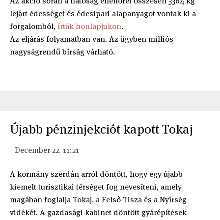
Az akció során a hatóság ellenőrei összesen 3364 kg
lejárt édességet és édesipari alapanyagot vontak ki a
forgalomból,
írták honlapjukon
.
Az eljárás folyamatban van. Az ügyben milliós
nagyságrendű bírság várható.
Újabb pénzinjekciót kapott Tokaj
December 22. 11:21
A kormány szerdán arról döntött, hogy egy újabb
kiemelt turisztikai térséget fog nevesíteni, amely
magában foglalja Tokaj, a Felső-Tisza és a Nyírség
vidékét. A gazdasági kabinet döntött gyárépítések