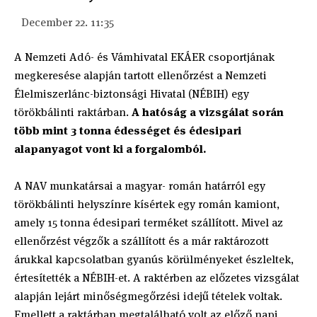
December 22. 11:35
A Nemzeti Adó- és Vámhivatal EKÁER csoportjának
megkeresése alapján tartott ellenőrzést a Nemzeti
Élelmiszerlánc-biztonsági Hivatal (NÉBIH) egy
törökbálinti raktárban.
A hatóság a vizsgálat során
több mint 3 tonna édességet és édesipari
alapanyagot vont ki a forgalomból.
A NAV munkatársai a magyar- román határról egy
törökbálinti helyszínre kísértek egy román kamiont,
amely 15 tonna édesipari terméket szállított. Mivel az
ellenőrzést végzők a szállított és a már raktározott
árukkal kapcsolatban gyanús körülményeket észleltek,
értesítették a NÉBIH-et. A raktérben az előzetes vizsgálat
alapján lejárt minőségmegőrzési idejű tételek voltak.
Emellett a raktárban megtalálható volt az előző napi