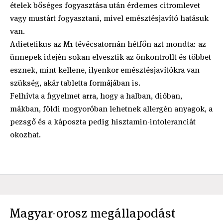
ételek bőséges fogyasztása után érdemes citromlevet
vagy mustárt fogyasztani, mivel emésztésjavító hatásuk
van.
Adietetikus az M1 tévécsatornán hétfőn azt mondta: az
ünnepek idején sokan elvesztik az önkontrollt és többet
esznek, mint kellene, ilyenkor emésztésjavítókra van
szükség, akár tabletta formájában is.
Felhívta a figyelmet arra, hogy a halban, dióban,
mákban, földi mogyoróban lehetnek allergén anyagok, a
pezsgő és a káposzta pedig hisztamin-intoleranciát
okozhat.
Magyar-orosz megállapodást