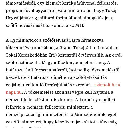
támogatásáról, egy kiemelt kerékpárútvonal-fejlesztési
program jóváhagyásáról, valamint arról is, hogy Tokaj-
Hegyaljának 1,3 milliárd forint állami támogatás jut a
szőlő felvásárlásához - sorolta az MTI.
A 1,3 milliártdot a szőlőfelvásárlásra hivatkozva
tőkeemelés formájában, a Grand Tokaj Zrt.-n (korábban
Tokaj Kereskedőház Zrt.) keresztül érvényesítik. Az erről
szóló határozat a Magyar Közlönyben jelent meg. A
határozat hol forrásjuttatásról, hol pedig tőkeemelésről
beszél, de a határozat címében a szőlőfelvásárlás
céljából nyújtandó forrásjuttatás szerepel -
számolt be a
napi.hu
. A tőkeemelést azonnal végre kell hajtania a
nemzeti fejlesztési miniszternek. A kormány emellett
felhívta a nemzeti fejlesztési minisztert, a
nemzetgazdasági minisztert és a Miniszterelnökséget
vezető minisztert, hogy készítsen javaslatot a társaság