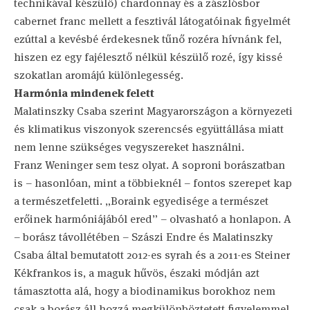
technikával készülő) chardonnay és a zászlósbor
cabernet franc mellett a fesztivál látogatóinak figyelmét
ezúttal a kevésbé érdekesnek tűnő rozéra hívnánk fel,
hiszen ez egy fajélesztő nélkül készülő rozé, így kissé
szokatlan aromájú különlegesség.
Harmónia mindenek felett
Malatinszky Csaba szerint Magyarországon a környezeti
és klimatikus viszonyok szerencsés együttállása miatt
nem lenne szükséges vegyszereket használni.
Franz Weninger sem tesz olyat. A soproni borászatban
is – hasonlóan, mint a többieknél – fontos szerepet kap
a természetfeletti. „Boraink egyedisége a természet
erőinek harmóniájából ered” – olvasható a honlapon. A
– borász távollétében – Szászi Endre és Malatinszky
Csaba által bemutatott 2012-es syrah és a 2011-es Steiner
Kékfrankos is, a maguk hűvös, északi módján azt
támasztotta alá, hogy a biodinamikus borokhoz nem
csak a borász áll hozzá megkülönböztetett figyelemmel.