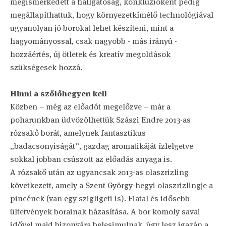
megismerkedett a hallgatóság, konklúzióként pedig
megállapíthattuk, hogy környezetkímélő technológiával
ugyanolyan jó borokat lehet készíteni, mint a
hagyományossal, csak nagyobb - más irányú -
hozzáértés, új ötletek és kreatív megoldások
szükségesek hozzá.
Hinni a szőlőhegyen kell
Közben – még az előadót megelőzve – már a
poharunkban üdvözölhettük Szászi Endre 2013-as
rózsakő borát, amelynek fantasztikus
„badacsonyiságát”, gazdag aromatikáját ízlelgetve
sokkal jobban csúszott az előadás anyaga is.
A rózsakő után az ugyancsak 2013-as olaszrizling
következett, amely a Szent György-hegyi olaszrizlingje a
pincének (van egy szigligeti is). Fiatal és idősebb
ültetvények borainak házasítása. A bor komoly savai
idővel majd bizonyára belesimulnak, úgy lesz igazán a