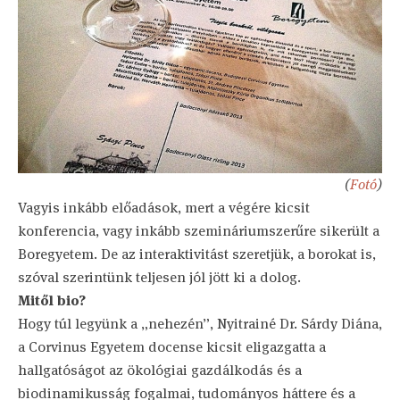
(
Fotó
)
Vagyis inkább előadások, mert a végére kicsit
konferencia, vagy inkább szemináriumszerűre sikerült a
Boregyetem. De az interaktivitást szeretjük, a borokat is,
szóval szerintünk teljesen jól jött ki a dolog.
Mitől bio?
Hogy túl legyünk a „nehezén”, Nyitrainé Dr. Sárdy Diána,
a Corvinus Egyetem docense kicsit eligazgatta a
hallgatóságot az ökológiai gazdálkodás és a
biodinamikusság fogalmai, tudományos háttere és a