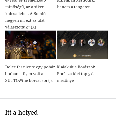
egyedi és kiemelkedő
Athénban kezdődik,
minőségű, az a siker
hanem a tengeren
kulcsa lehet. A Somló
hegyen mi ezt az utat
választottuk” (X)
Dolce far niente egy pohár
Kialakult a Borászok
borban – ilyen volt a
Borásza idei top 5-ös
SUTTOWine borvacsorája
mezőnye
Itt a helyed