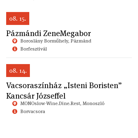
08. 15.
Pázmándi ZeneMegabor
Boroslány Borműhely, Pázmánd
Borfesztivál
08. 14.
Vacsoraszínház „Isteni Boristen”
Kancsár Józseffel
MONOslow-Wine.Dine.Rest, Monoszló
Borvacsora