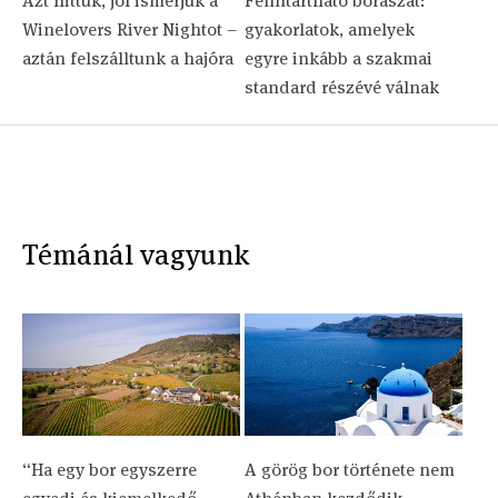
Azt hittük, jól ismerjük a
Fenntartható borászat:
Winelovers River Nightot –
gyakorlatok, amelyek
aztán felszálltunk a hajóra
egyre inkább a szakmai
standard részévé válnak
Témánál vagyunk
“Ha egy bor egyszerre
A görög bor története nem