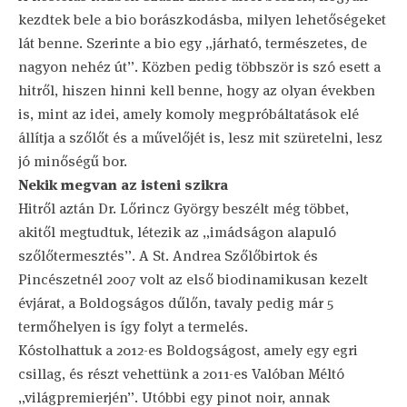
kezdtek bele a bio borászkodásba, milyen lehetőségeket
lát benne. Szerinte a bio egy „járható, természetes, de
nagyon nehéz út”. Közben pedig többször is szó esett a
hitről, hiszen hinni kell benne, hogy az olyan években
is, mint az idei, amely komoly megpróbáltatások elé
állítja a szőlőt és a művelőjét is, lesz mit szüretelni, lesz
jó minőségű bor.
Nekik megvan az isteni szikra
Hitről aztán Dr. Lőrincz György beszélt még többet,
akitől megtudtuk, létezik az „imádságon alapuló
szőlőtermesztés”. A St. Andrea Szőlőbirtok és
Pincészetnél 2007 volt az első biodinamikusan kezelt
évjárat, a Boldogságos dűlőn, tavaly pedig már 5
termőhelyen is így folyt a termelés.
Kóstolhattuk a 2012-es Boldogságost, amely egy egri
csillag, és részt vehettünk a 2011-es Valóban Méltó
„világpremierjén”. Utóbbi egy pinot noir, annak