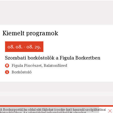
Kiemelt programok
08. 08. - 08. 29.
Szombati borkóstolók a Figula Borkertben
Figula Pincészet, Balatonfüred
Borkóstoló
A Borászportál.hu oldal süti fájlokat (cookie-kat) használ szolgáltatásai
biztosításához. Az
adatvédelmi információkról
itt olvashat.