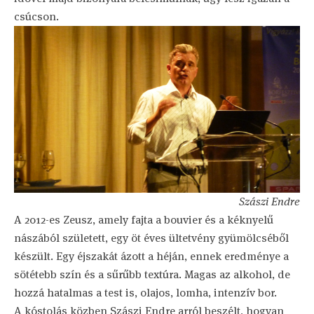
csúcson.
Szászi Endre
A 2012-es Zeusz, amely fajta a bouvier és a kéknyelű
nászából született, egy öt éves ültetvény gyümölcséből
készült. Egy éjszakát ázott a héján, ennek eredménye a
sötétebb szín és a sűrűbb textúra. Magas az alkohol, de
hozzá hatalmas a test is, olajos, lomha, intenzív bor.
A kóstolás közben Szászi Endre arról beszélt, hogyan