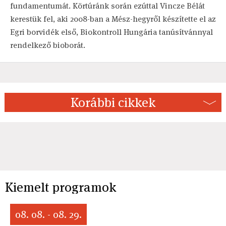
fundamentumát. Körtúránk során ezúttal Vincze Bélát
kerestük fel, aki 2008-ban a Mész-hegyről készítette el az
Egri borvidék első, Biokontroll Hungária tanúsítvánnyal
rendelkező bioborát.
Korábbi cikkek
Kiemelt programok
08. 08. - 08. 29.