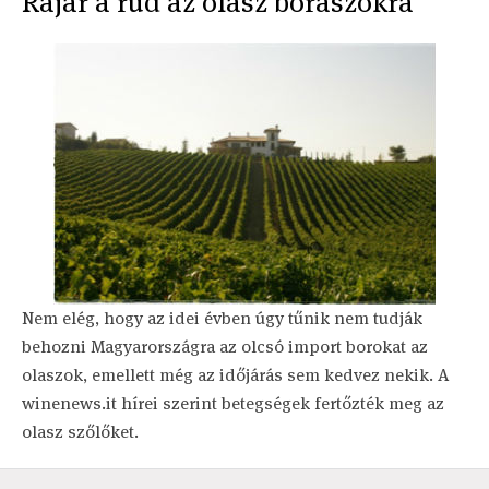
Rájár a rúd az olasz borászokra
Nem elég, hogy az idei évben úgy tűnik nem tudják
behozni Magyarországra az olcsó import borokat az
olaszok, emellett még az időjárás sem kedvez nekik. A
winenews.it hírei szerint betegségek fertőzték meg az
olasz szőlőket.