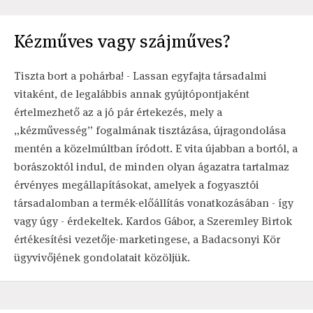
Kézműves vagy szájműves?
Tiszta bort a pohárba! - Lassan egyfajta társadalmi
vitaként, de legalábbis annak gyújtópontjaként
értelmezhető az a jó pár értekezés, mely a
„kézművesség” fogalmának tisztázása, újragondolása
mentén a közelmúltban íródott. E vita újabban a bortól, a
borászoktól indul, de minden olyan ágazatra tartalmaz
érvényes megállapításokat, amelyek a fogyasztói
társadalomban a termék-előállítás vonatkozásában - így
vagy úgy - érdekeltek. Kardos Gábor, a Szeremley Birtok
értékesítési vezetője-marketingese, a Badacsonyi Kör
ügyvivőjének gondolatait közöljük.