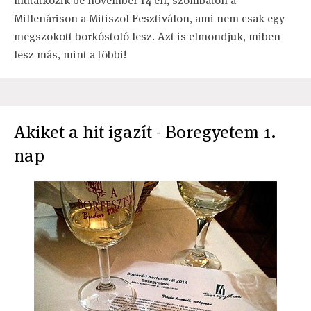
mutatkozik be november 14-én, szombaton a
Millenárison a Mitiszol Fesztiválon, ami nem csak egy
megszokott borkóstoló lesz. Azt is elmondjuk, miben
lesz más, mint a többi!
Akiket a hit igazít - Boregyetem 1.
nap