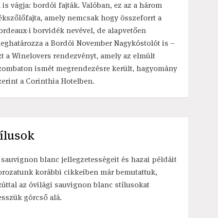
á is vágja: bordói fajták. Valóban, ez az a három
ékszőlőfajta, amely nemcsak hogy összeforrt a
ordeaux-i borvidék nevével, de alapvetően
eghatározza a Bordói November Nagykóstolót is –
zt a Winelovers rendezvényt, amely az elmúlt
zombaton ismét megrendezésre került, hagyomány
zerint a Corinthia Hotelben.
tílusok
 sauvignon blanc jellegzetességeit és hazai példáit
orozatunk korábbi cikkeiben már bemutattuk,
zúttal az óvilági sauvignon blanc stílusokat
esszük górcső alá.