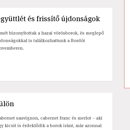
yüttlét és frissítő újdonságok
smét bizonyítottak a hazai vörösborok, és meglepő
jdonságokkal is találkozhattunk a Bordói
ovemberen.
külön
abernet sauvignon, cabernet franc és merlot – aki
gy kicsit is érdeklődik a borok iránt, már azonnal