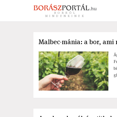
BORRÓL
MINDENKINEK
Malbec-mánia: a bor, ami 
Á
F
b
g