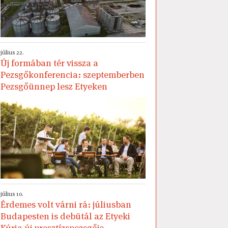
július 22.
Új formában tér vissza a
Pezsgőkonferencia: szeptemberben
Pezsgőünnep lesz Etyeken
július 10.
Érdemes volt várni rá: júliusban
Budapesten is debütál az Etyeki
Kúria új presztízspezsgője