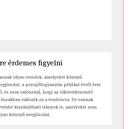
re érdemes figyelni
annak olyan trendek, amelyeket könnyű
egjósolni, a pezsgőfogyasztás például évről évre
ő, és nem valószínű, hogy az elkövetkezendő
dőszakban változik ez a tendencia. De vannak
evésbé kiszámítható irányok is, amelyeket nem
lyan könnyű megjósolni.