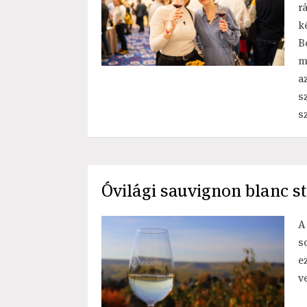
r
k
B
m
a
s
s
Óvilági sauvignon blanc s
A
s
e
v