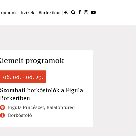
orpontok
Kvízek
Borlexikon
Kiemelt programok
08. 08. - 08. 29.
Szombati borkóstolók a Figula
Borkertben
Figula Pincészet, Balatonfüred
Borkóstoló