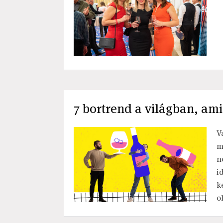
7 bortrend a világban, ami
V
m
n
i
k
o