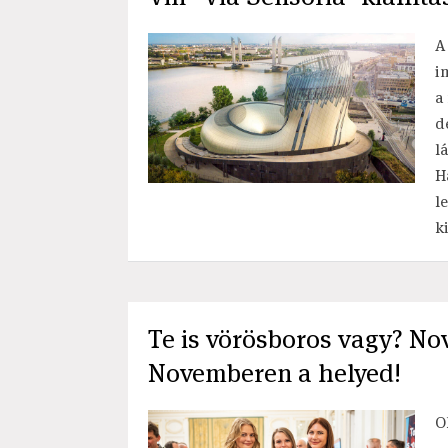
A
i
a
d
l
H
l
k
Te is vörösboros vagy? No
Novemberen a helyed!
O