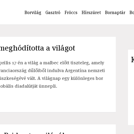
Borvilág
Gasztró
Fröccs
Hírszüret
Bornaptár
B
meghódította a világot
prilis 17-én a világ a malbec előtt tiszteleg, amely
ranciaország dűlőiből indulva Argentína nemzeti
üszkeségévé vált. A világnap egy különleges bor
lobális diadalútját ünnepli.