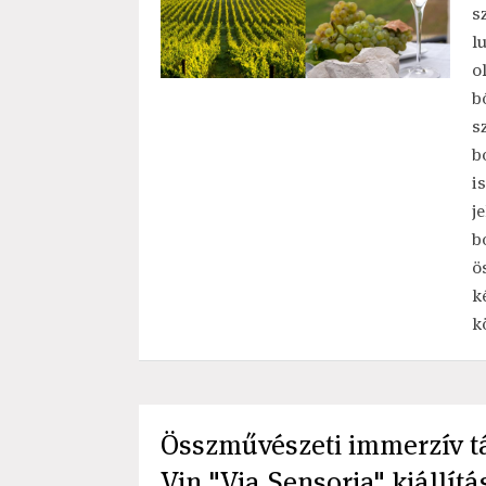
s
l
o
b
s
b
i
j
b
ö
k
k
Összművészeti immerzív tá
Vin "Via Sensoria" kiállít