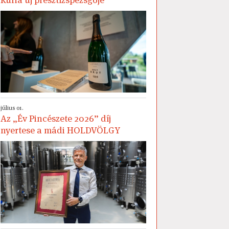
július 01.
Az „Év Pincészete 2026” díj
nyertese a mádi HOLDVÖLGY