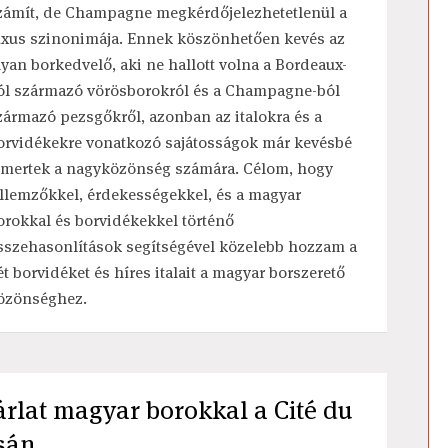
zámít, de Champagne megkérdőjelezhetetlenül a
uxus szinonimája. Ennek köszönhetően kevés az
lyan borkedvelő, aki ne hallott volna a Bordeaux-
ól származó vörösborokról és a Champagne-ból
zármazó pezsgőkről, azonban az italokra és a
orvidékekre vonatkozó sajátosságok már kevésbé
smertek a nagyközönség számára. Célom, hogy
ellemzőkkel, érdekességekkel, és a magyar
orokkal és borvidékekkel történő
sszehasonlítások segítségével közelebb hozzam a
ét borvidéket és híres italait a magyar borszerető
özönséghez.
rlat magyar borokkal a Cité du
ásán