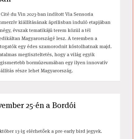
 Cité du Vin 2023-ban indított Via Sensoria
mmerzív kiállításának áprilisban induló etapjában
 négy, évszak tematikájú terem közül a tél
edikáltan Magyarországé lesz. A teremben a
átogatók egy édes szamorodnit kóstolhatnak majd.
atalmas megtiszteltetés, hogy a világ egyik
egismertebb bormúzeumában egy ilyen innovatív
iállítás része lehet Magyarország.
vember 25-én a Bordói
któber 13-ig elérhetőek a pre-early bird jegyek.