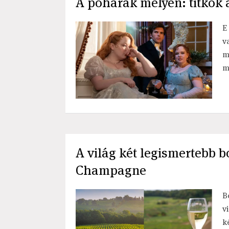
A poharak mélyén: titkok 
E
v
m
m
A világ két legismertebb 
Champagne
B
v
k