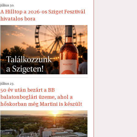
július 30.
A Hilltop a 2026-os Sziget Fesztivál
hivatalos bora
július 23.
50 év után bezárt a BB
balatonboglári üzeme, ahol a
hőskorban még Martini is készült