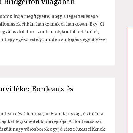
a Bridgerton világában
 sorok írója megfigyelte, hogy a legérdekesebb
allomások ritkán hangzanak el hangosan. Egy jól
egválasztott bor azonban olykor többet árul el,
int egy egész estély minden suttogása együttvéve.
borvidéke: Bordeaux és
ordeaux és Champagne Franciaország, és talán a
ilág két legismertebb borrégiója. A Bordeaux-ban
észült nagy vörösborok egy jó része luxuscikknek