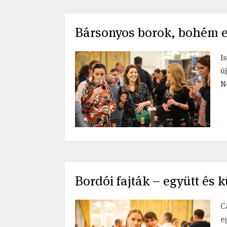
Bársonyos borok, bohém eg
I
ú
N
Bordói fajták – együtt és 
C
e