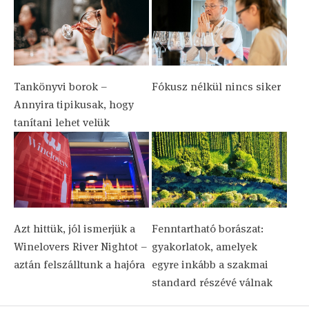
Tankönyvi borok –
Fókusz nélkül nincs siker
Annyira tipikusak, hogy
tanítani lehet velük
Azt hittük, jól ismerjük a
Fenntartható borászat:
Winelovers River Nightot –
gyakorlatok, amelyek
aztán felszálltunk a hajóra
egyre inkább a szakmai
standard részévé válnak