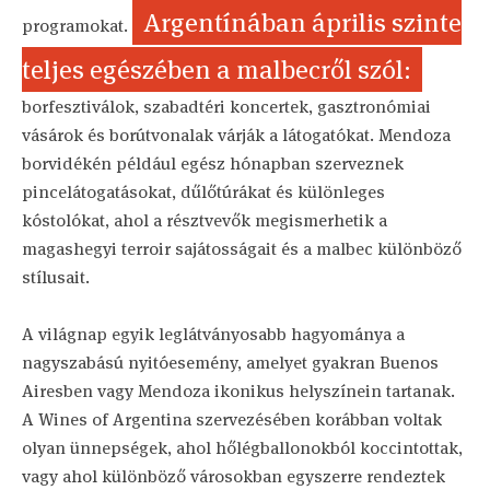
Argentínában április szinte
programokat.
teljes egészében a malbecről szól:
borfesztiválok, szabadtéri koncertek, gasztronómiai
vásárok és borútvonalak várják a látogatókat. Mendoza
borvidékén például egész hónapban szerveznek
pincelátogatásokat, dűlőtúrákat és különleges
kóstolókat, ahol a résztvevők megismerhetik a
magashegyi terroir sajátosságait és a malbec különböző
stílusait.
A világnap egyik leglátványosabb hagyománya a
nagyszabású nyitóesemény, amelyet gyakran Buenos
Airesben vagy Mendoza ikonikus helyszínein tartanak.
A Wines of Argentina szervezésében korábban voltak
olyan ünnepségek, ahol hőlégballonokból koccintottak,
vagy ahol különböző városokban egyszerre rendeztek