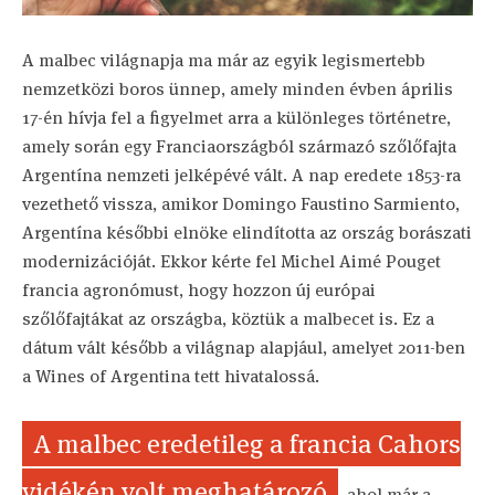
A malbec világnapja ma már az egyik legismertebb
nemzetközi boros ünnep, amely minden évben április
17-én hívja fel a figyelmet arra a különleges történetre,
amely során egy Franciaországból származó szőlőfajta
Argentína nemzeti jelképévé vált. A nap eredete 1853-ra
vezethető vissza, amikor Domingo Faustino Sarmiento,
Argentína későbbi elnöke elindította az ország borászati
modernizációját. Ekkor kérte fel Michel Aimé Pouget
francia agronómust, hogy hozzon új európai
szőlőfajtákat az országba, köztük a malbecet is. Ez a
dátum vált később a világnap alapjául, amelyet 2011-ben
a Wines of Argentina tett hivatalossá.
A malbec eredetileg a francia Cahors
vidékén volt meghatározó
, ahol már a