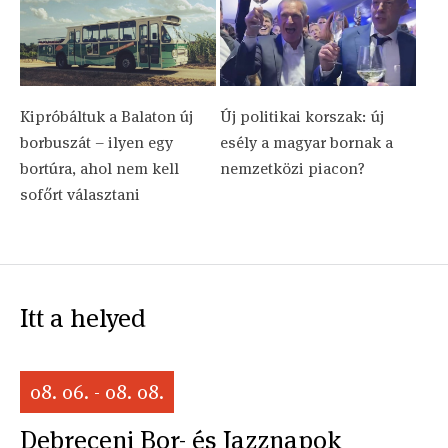
Kipróbáltuk a Balaton új
Új politikai korszak: új
borbuszát – ilyen egy
esély a magyar bornak a
bortúra, ahol nem kell
nemzetközi piacon?
sofőrt választani
Itt a helyed
08. 06. - 08. 08.
Debreceni Bor- és Jazznapok