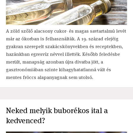
A zöld szőlő alacsony cukor- és magas savtartalmú levét
már az ókorban is felhasználták. A 19. század elejéig
gyakran szerepelt szakácskönyvekben és receptekben,
hazánkban egresvíz névvel illették. Később feledésbe
merült, manapság azonban újra divatba jött, a
gasztronómiában szinte kihagyhatatlanná vált és
mentes fröccs alapanyagnak sem utolsó.
Neked melyik buborékos ital a
kedvenced?