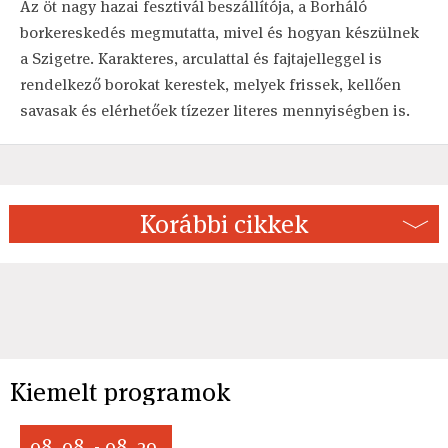
Az öt nagy hazai fesztivál beszállítója, a Borháló
borkereskedés megmutatta, mivel és hogyan készülnek
a Szigetre. Karakteres, arculattal és fajtajelleggel is
rendelkező borokat kerestek, melyek frissek, kellően
savasak és elérhetőek tízezer literes mennyiségben is.
Korábbi cikkek
Kiemelt programok
08. 08. - 08. 29.