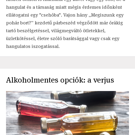
hangulat és a társaság miatt mégis érdemes időnként
ellátogatni egy "csehóba". Vajon hány „Megiszunk egy
pohár bort?” kezdetű párbeszéd végződött már órákig
tartó beszélgetéssel, világmegváltó ötletekkel,
üzletkötéssel, életre szóló barátsággal vagy csak egy
hangulatos iszogatással.
Alkoholmentes opciók: a verjus