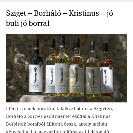
Sziget + Borháló + Kristinus = jó
buli jó borral
Idén is remek borokkal találkozhatunk a Szigeten, a
Borháló a 2017-es szortimentet ezúttal a Kristinus
Borbirtok boraiból állította össze, amely méltán
képviselheti a magyar borkultúrát az idelátogató