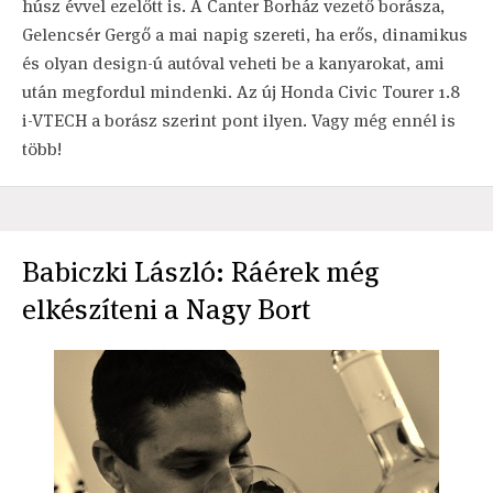
húsz évvel ezelőtt is. A Canter Borház vezető borásza,
Gelencsér Gergő a mai napig szereti, ha erős, dinamikus
és olyan design-ú autóval veheti be a kanyarokat, ami
után megfordul mindenki. Az új Honda Civic Tourer 1.8
i-VTECH a borász szerint pont ilyen. Vagy még ennél is
több!
Babiczki László: Ráérek még
elkészíteni a Nagy Bort