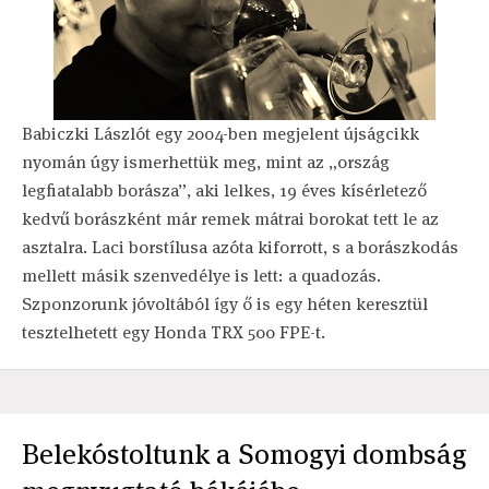
Babiczki Lászlót egy 2004-ben megjelent újságcikk
nyomán úgy ismerhettük meg, mint az „ország
legfiatalabb borásza”, aki lelkes, 19 éves kísérletező
kedvű borászként már remek mátrai borokat tett le az
asztalra. Laci borstílusa azóta kiforrott, s a borászkodás
mellett másik szenvedélye is lett: a quadozás.
Szponzorunk jóvoltából így ő is egy héten keresztül
tesztelhetett egy Honda TRX 500 FPE-t.
Belekóstoltunk a Somogyi dombság