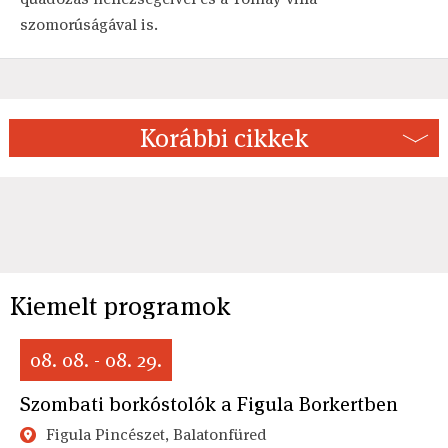
szomorúságával is.
Korábbi cikkek
Kiemelt programok
08. 08. - 08. 29.
Szombati borkóstolók a Figula Borkertben
Figula Pincészet, Balatonfüred