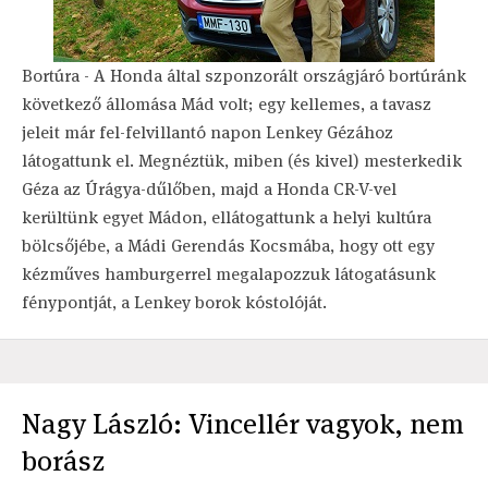
Bortúra - A Honda által szponzorált országjáró bortúránk
következő állomása Mád volt; egy kellemes, a tavasz
jeleit már fel-felvillantó napon Lenkey Gézához
látogattunk el. Megnéztük, miben (és kivel) mesterkedik
Géza az Úrágya-dűlőben, majd a Honda CR-V-vel
kerültünk egyet Mádon, ellátogattunk a helyi kultúra
bölcsőjébe, a Mádi Gerendás Kocsmába, hogy ott egy
kézműves hamburgerrel megalapozzuk látogatásunk
fénypontját, a Lenkey borok kóstolóját.
Nagy László: Vincellér vagyok, nem
borász