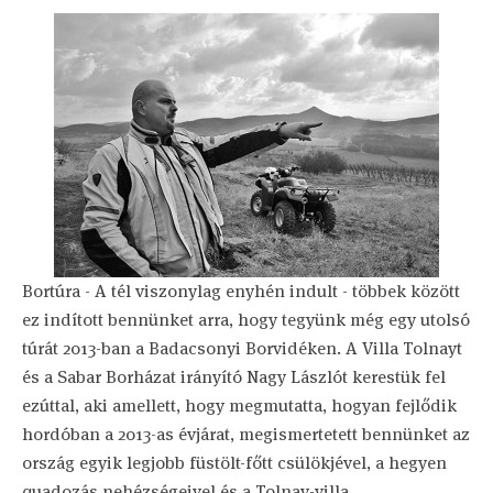
Bortúra - A tél viszonylag enyhén indult - többek között
ez indított bennünket arra, hogy tegyünk még egy utolsó
túrát 2013-ban a Badacsonyi Borvidéken. A Villa Tolnayt
és a Sabar Borházat irányító Nagy Lászlót kerestük fel
ezúttal, aki amellett, hogy megmutatta, hogyan fejlődik
hordóban a 2013-as évjárat, megismertetett bennünket az
ország egyik legjobb füstölt-főtt csülökjével, a hegyen
quadozás nehézségeivel és a Tolnay-villa