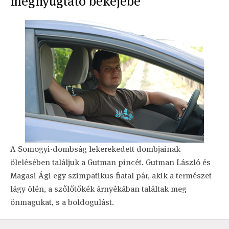
megnyugtató békéjébe
A Somogyi-dombság lekerekedett dombjainak
ölelésében találjuk a Gutman pincét. Gutman László és
Magasi Ági egy szimpatikus fiatal pár, akik a természet
lágy ölén, a szőlőtőkék árnyékában találtak meg
önmagukat, s a boldogulást.