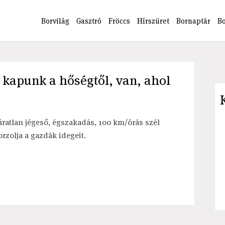
Borvilág
Gasztró
Fröccs
Hírszüret
Bornaptár
B
 kapunk a hőségtől, van, ahol
áratlan jégeső, égszakadás, 100 km/órás szél
orzolja a gazdák idegeit.