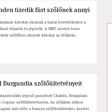
nden tizedik fürt szőlőnek annyi
atalmas károkat okoztak a hazai borvidékeken a
úliusi viharok és jégesők. A HNT szerint 6000
ektár szőlőben okozott károkat az időjárás.
l Burgundia szőlőültetvényeit
atasztrofális jégeső pusztított Chablis, Beaujolais
s Cognac szőlőültetvényein. Az időjárás súlyos
sapást mér idén a francia szőlőterületekre, kezdve