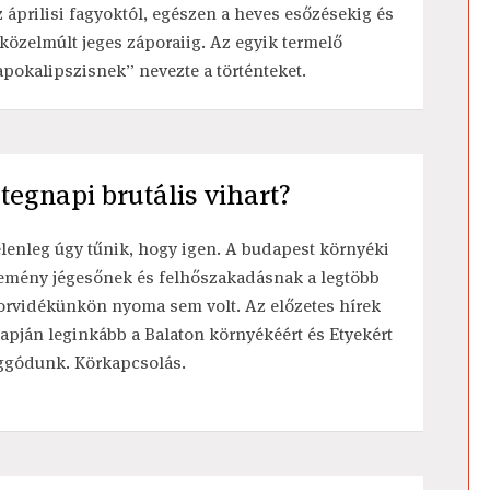
z áprilisi fagyoktól, egészen a heves esőzésekig és
 közelmúlt jeges záporaiig. Az egyik termelő
apokalipszisnek” nevezte a történteket.
tegnapi brutális vihart?
elenleg úgy tűnik, hogy igen. A budapest környéki
emény jégesőnek és felhőszakadásnak a legtöbb
orvidékünkön nyoma sem volt. Az előzetes hírek
lapján leginkább a Balaton környékéért és Etyekért
ggódunk. Körkapcsolás.