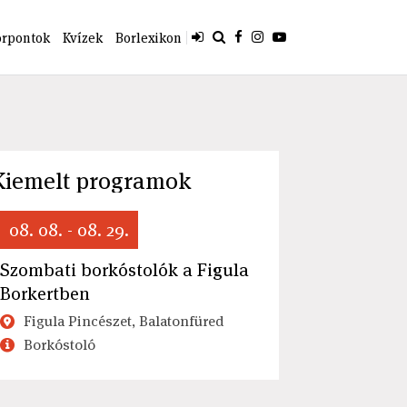
orpontok
Kvízek
Borlexikon
Kiemelt programok
08. 08. - 08. 29.
Szombati borkóstolók a Figula
Borkertben
Figula Pincészet, Balatonfüred
Borkóstoló