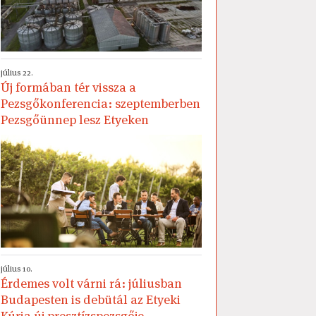
július 22.
Új formában tér vissza a
Pezsgőkonferencia: szeptemberben
Pezsgőünnep lesz Etyeken
július 10.
Érdemes volt várni rá: júliusban
Budapesten is debütál az Etyeki
Kúria új presztízspezsgője