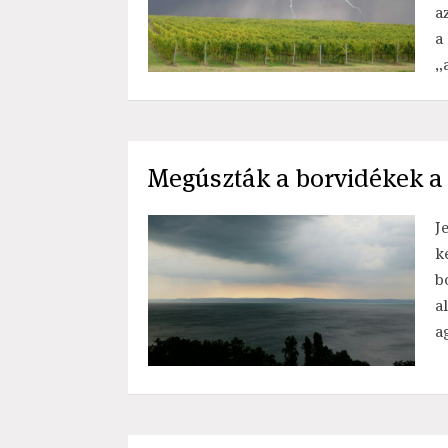
a
a
„
Megúszták a borvidékek a 
J
k
b
a
a