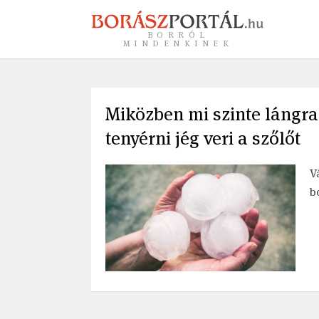
BORRÓL
MINDENKINEK
Miközben mi szinte lángra
tenyérni jég veri a szőlőt
V
b