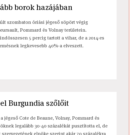
ágább borok hazájában
últ szombaton óriási jégeső söpört végig
eursault, Pommard és Volnay területein.
indösszesen 5 percig tartott a vihar, de a 2014-es
ermésnek legkevesebb 40%-a elveszett.
 el Burgundia szőlőit
és a jégeső Cote de Beaune, Volnay, Pommard és
öknek legalább 30-40 százalékát pusztította el, de
k szervezetének elnöke szerint akár 70 százalékra