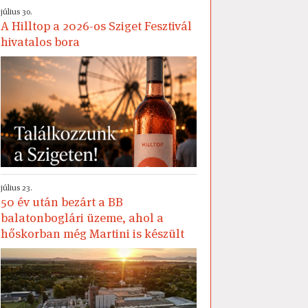
július 30.
A Hilltop a 2026-os Sziget Fesztivál
hivatalos bora
július 23.
50 év után bezárt a BB
balatonboglári üzeme, ahol a
hőskorban még Martini is készült