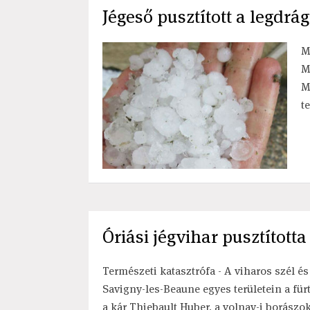
Jégeső pusztított a legdr
M
M
M
t
Óriási jégvihar pusztította
Természeti katasztrófa - A viharos szél 
Savigny-les-Beaune egyes területein a fürt
a kár Thiebault Huber, a volnay-i borászo