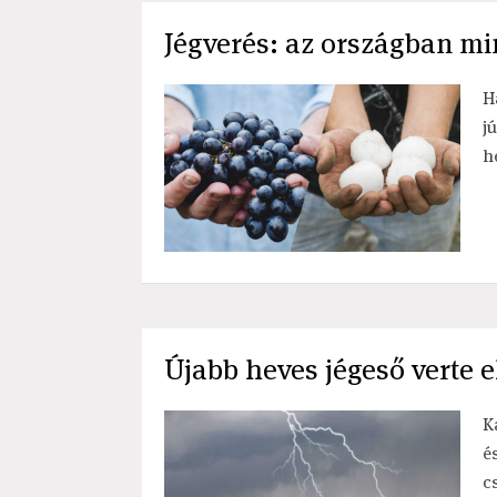
Jégverés: az országban mi
H
j
h
Újabb heves jégeső verte e
K
é
c