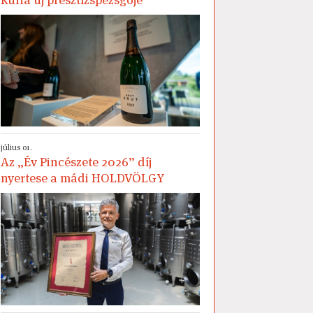
július 01.
Az „Év Pincészete 2026” díj
nyertese a mádi HOLDVÖLGY