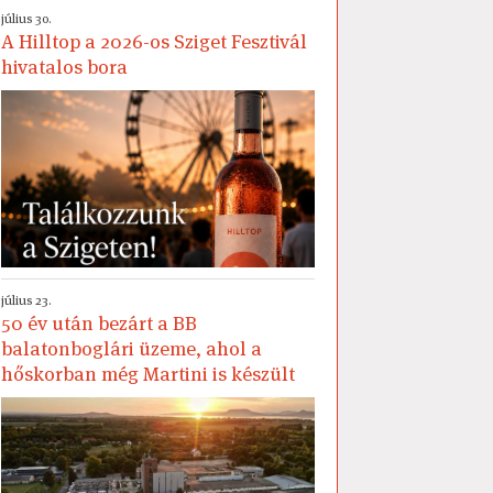
július 30.
A Hilltop a 2026-os Sziget Fesztivál
hivatalos bora
július 23.
50 év után bezárt a BB
balatonboglári üzeme, ahol a
hőskorban még Martini is készült