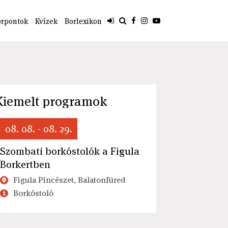
orpontok
Kvízek
Borlexikon
Kiemelt programok
08. 08. - 08. 29.
Szombati borkóstolók a Figula
Borkertben
Figula Pincészet, Balatonfüred
Borkóstoló