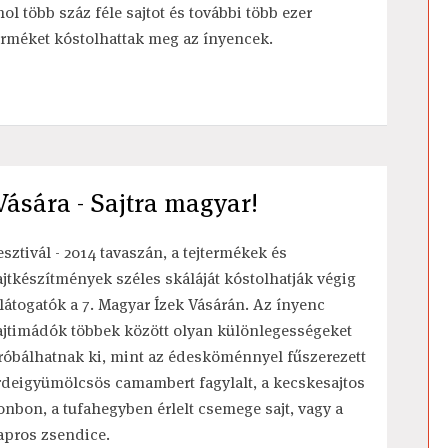
hol több száz féle sajtot és további több ezer
erméket kóstolhattak meg az ínyencek.
ására - Sajtra magyar!
esztivál - 2014 tavaszán, a tejtermékek és
ajtkészítmények széles skáláját kóstolhatják végig
 látogatók a 7. Magyar Ízek Vásárán. Az ínyenc
ajtimádók többek között olyan különlegességeket
róbálhatnak ki, mint az édesköménnyel fűszerezett
rdeigyümölcsös camambert fagylalt, a kecskesajtos
onbon, a tufahegyben érlelt csemege sajt, vagy a
apros zsendice.