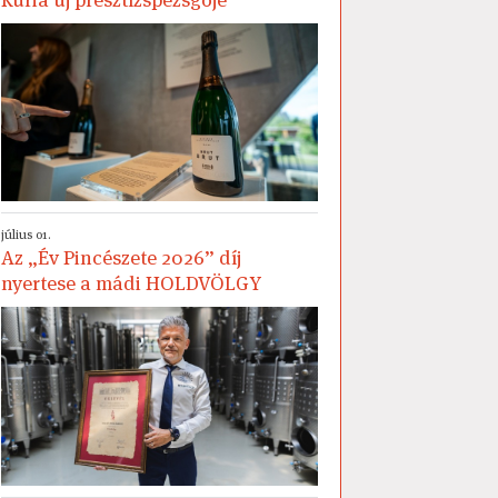
július 01.
Az „Év Pincészete 2026” díj
nyertese a mádi HOLDVÖLGY