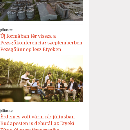
július 22.
Új formában tér vissza a
Pezsgőkonferencia: szeptemberben
Pezsgőünnep lesz Etyeken
július 10.
Érdemes volt várni rá: júliusban
Budapesten is debütál az Etyeki
Kúria új presztízspezsgője