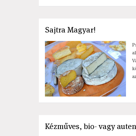
Sajtra Magyar!
P
a
V
k
a
Kézműves, bio- vagy auten