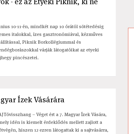
k - ez az Etyeki Piknik, ki ne
únius 10-11-én, mindkét nap 10 órától sötétedésig
emes italokkal, ízes gasztronómiával, kézműves
iállítással, Piknik Borkollégiummal és
endégborászokkal várják látogatóikat az etyeki
jhegy pincészetei.
agyar Ízek Vásárára
AJTóvisszhang – Véget ért a 7. Magyar Ízek Vására,
mely idén is kiemelt érdeklődés mellett zajlott a
étvégén, hiszen 12 ezren látogattak ki a sajtvásárra,