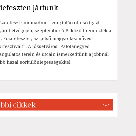
zdefeszten jártunk
őzdefeszt summarium - 2013 talán utolsó igazi
yári hétvégéjén, szeptember 6-8. között rendezték a
I. Főzdefesztet, az „első magyar kézműves
örfesztivált”. A józsefvárosi Palotanegyed
angulatos terein és utcáin ismerkedtünk a jobbnál
obb hazai sörkülönlegességekkel.
bbi cikkek