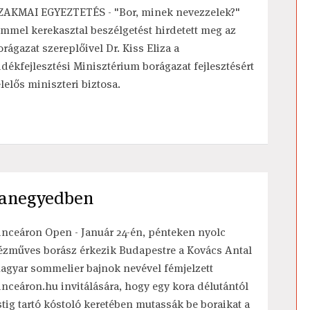
ZAKMAI EGYEZTETÉS - "Bor, minek nevezzelek?"
ímmel kerekasztal beszélgetést hirdetett meg az
orágazat szereplőivel Dr. Kiss Eliza a
idékfejlesztési Minisztérium borágazat fejlesztésért
elelős miniszteri biztosa.
tanegyedben
inceáron Open - Január 24-én, pénteken nyolc
ézműves borász érkezik Budapestre a Kovács Antal
agyar sommelier bajnok nevével fémjelzett
inceáron.hu invitálására, hogy egy kora délutántól
stig tartó kóstoló keretében mutassák be boraikat a