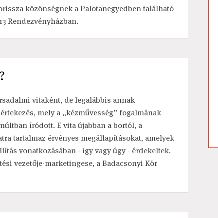
orissza közönségnek a Palotanegyedben található
13 Rendezvényházban.
?
ársadalmi vitaként, de legalábbis annak
ár értekezés, mely a „kézművesség” fogalmának
ltban íródott. E vita újabban a bortól, a
tra tartalmaz érvényes megállapításokat, amelyek
lítás vonatkozásában - így vagy úgy - érdekeltek.
ítési vezetője-marketingese, a Badacsonyi Kör