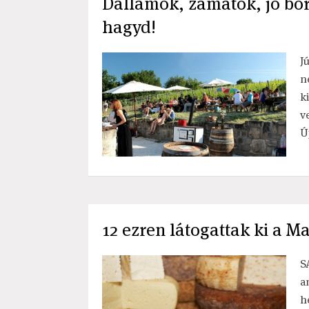
Dallamok, zamatok, jó boro
hagyd!
J
n
k
v
Ú
12 ezren látogattak ki a M
S
a
h