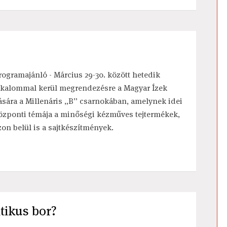
rogramajánló - Március 29-30. között hetedik
lkalommal kerül megrendezésre a Magyar Ízek
ására a Millenáris „B” csarnokában, amelynek idei
özponti témája a minőségi kézműves tejtermékek,
zon belül is a sajtkészítmények.
tikus bor?