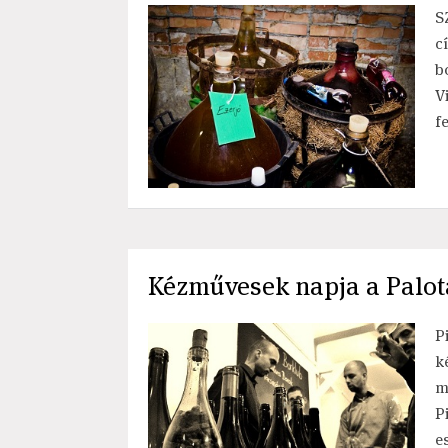
S
c
b
V
f
Kézművesek napja a Palo
P
k
m
P
e