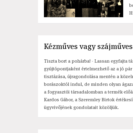
b
H
Kézműves vagy szájműves
Tiszta bort a pohárba! - Lassan egyfajta t
gyújtópontjaként értelmezhető az a jó p
tisztázása, újragondolása mentén a közelmú
borászoktól indul, de minden olyan ágaza
a fogyasztói társadalomban a termék-előál
Kardos Gábor, a Szeremley Birtok értékes
ügyvivőjének gondolatait közöljük.