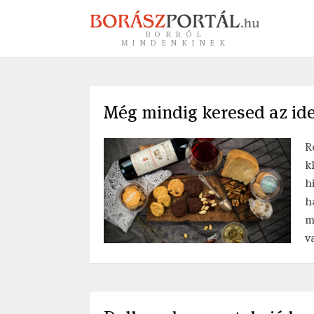
BORRÓL
MINDENKINEK
Még mindig keresed az ide
R
k
h
h
m
v