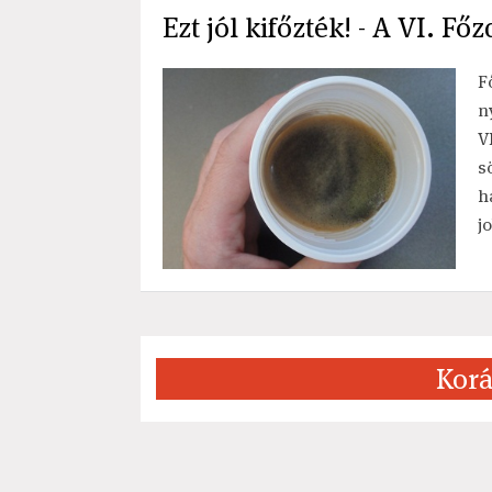
Ezt jól kifőzték! - A VI. Fő
F
n
V
s
h
j
Korá