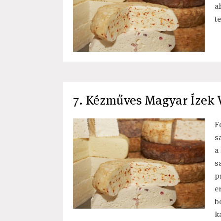
a
t
7. Kézműves Magyar Ízek V
F
s
a
s
p
e
b
k