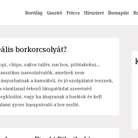
Borvilág
Gasztró
Fröccs
Hírszüret
Bornaptár
B
ális borkorcsolyát?
opi, chips, sajtos tallér, nachos, pilótakeksz…
lasszikus nassolnivalók, amelyek nem
iányozhatnak a kamrából, és jó szolgálatot tesznek,
a váratlanul érkező látogatóidat szeretnéd
egkínálni, vagy ha átugranak a barátok és kell
alami gyors harapnivaló a bor mellé.