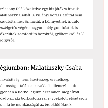
arácsony felé közeledve egy kis játékra hívtuk
alatinszky Csabát. A villányi borász ezúttal sem
azudtolta meg önmagát, a könnyednek induló
eszélgetés végére nagyon mély gondolatok is
lőkerültek sorsfordító borokról, gyökerekről és V.
yörgyről.
llégiumban: Malatinszky Csaba
lhivatottság, természetesség, eredetiség,
udatosság – talán e szavakkal jellemezhetjük
egjobban a Borkollégium decemberi meghívott
lőadóját, aki borkóstolással egybekötött előadáson
utatta be munkásságát az érdeklődőknek.