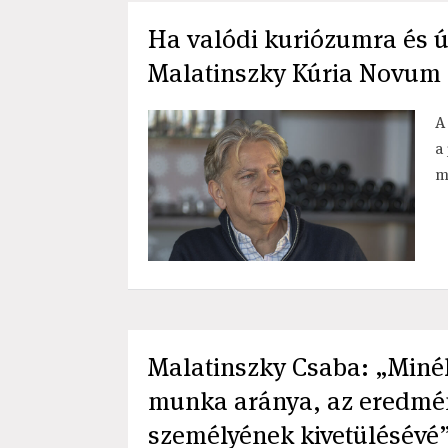
Ha valódi kuriózumra és ú
Malatinszky Kúria Novum 
A
a
m
Malatinszky Csaba: „Miné
munka aránya, az eredmén
személyének kivetülésévé