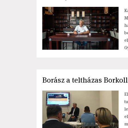
K
M
h
b
e
G
Borász a teltházas Borko
E
t
l
e
m