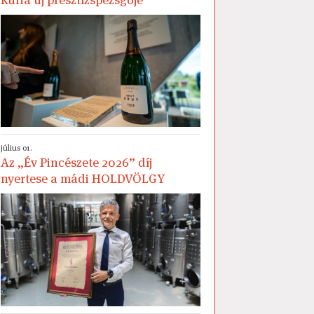
július 01.
Az „Év Pincészete 2026” díj
nyertese a mádi HOLDVÖLGY