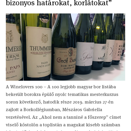
bizonyos határokat, korlátokat”
A Winelovers 100 – A 100 legjobb magyar bor listába
bekerült borokra épülő nyolc tematikus mesterkurzus
soron következő, hatodik része 2019. március 27-én
zajlott a Borkollégiumban, Mészáros Gabriella
vezetésével. Az „Ahol nem a tanniné a főszerep” címet
viselő kóstolón a toplistán a magukat kisebb számban