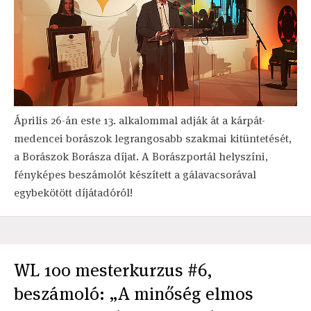
Április 26-án este 13. alkalommal adják át a kárpát-
medencei borászok legrangosabb szakmai kitüntetését,
a Borászok Borásza díjat. A Borászportál helyszíni,
fényképes beszámolót készített a gálavacsorával
egybekötött díjátadóról!
WL 100 mesterkurzus #6,
beszámoló: „A minőség elmos