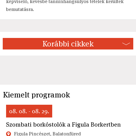
képviselő, kevésbé tanninhangsúlyos tételek kerültek
bemutatásra.
Korábbi cikkek
Kiemelt programok
08. 08. - 08. 29.
Szombati borkóstolók a Figula Borkertben
Figula Pincészet, Balatonfüred