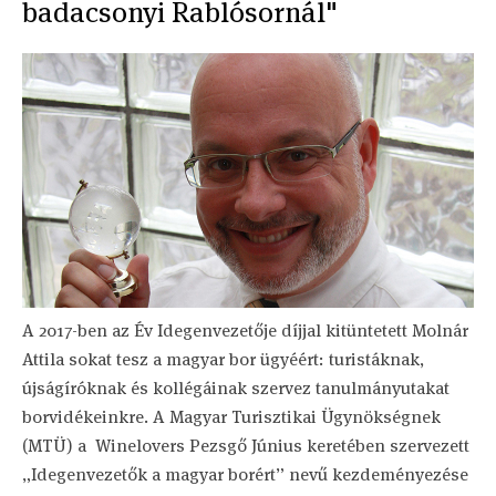
badacsonyi Rablósornál"
A 2017-ben az Év Idegenvezetője díjjal kitüntetett Molnár
Attila sokat tesz a magyar bor ügyéért: turistáknak,
újságíróknak és kollégáinak szervez tanulmányutakat
borvidékeinkre. A Magyar Turisztikai Ügynökségnek
(MTÜ) a Winelovers Pezsgő Június keretében szervezett
„Idegenvezetők a magyar borért” nevű kezdeményezése