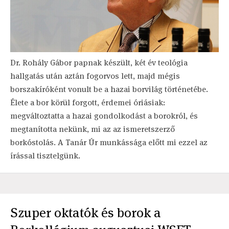
Dr. Rohály Gábor papnak készült, két év teológia
hallgatás után aztán fogorvos lett, majd mégis
borszakíróként vonult be a hazai borvilág történetébe.
Élete a bor körül forgott, érdemei óriásiak:
megváltoztatta a hazai gondolkodást a borokról, és
megtanította nekünk, mi az az ismeretszerző
borkóstolás. A Tanár Úr munkássága előtt mi ezzel az
írással tisztelgünk.
Szuper oktatók és borok a