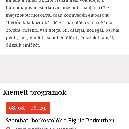
Elment a Tanár Úr. Elbúcsúzni nem volt ideje; a
háromnapos mesterkurzus második napján a tőle
megszokott mosollyal csak könnyedén elköszönt,
"hétfőn találkozunk"... Most már hiába várjuk Sánta
Zoltánt; máshol van dolga. Mi, diákjai, kollégái, barátai
pedig megrendült csendben ülünk, érezzük hiányát,
őrizzük emlékét.
Kiemelt programok
08. 08. - 08. 29.
Szombati borkóstolók a Figula Borkertben