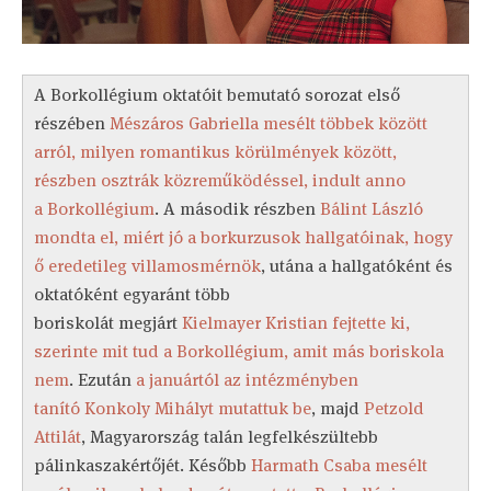
A Borkollégium oktatóit bemutató sorozat első
részében
Mészáros Gabriella mesélt többek között
arról, milyen romantikus körülmények között,
részben osztrák közreműködéssel, indult anno
a Borkollégium
. A második részben
Bálint László
mondta el, miért jó a borkurzusok hallgatóinak, hogy
ő eredetileg villamosmérnök
, utána a hallgatóként és
oktatóként egyaránt több
boriskolát megjárt
Kielmayer Kristian fejtette ki,
szerinte mit tud a Borkollégium, amit más boriskola
nem
. Ezután
a januártól az intézményben
tanító Konkoly Mihályt mutattuk be
, majd
Petzold
Attilát
, Magyarország talán legfelkészültebb
pálinkaszakértőjét. Később
Harmath Csaba mesélt