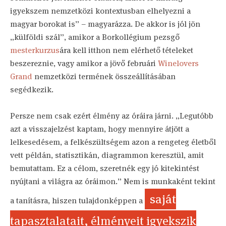
igyekszem nemzetközi kontextusban elhelyezni a
magyar borokat is” – magyarázza. De akkor is jól jön
„külföldi szál”, amikor a Borkollégium pezsgő
mesterkurzus
ára kell itthon nem elérhető tételeket
beszereznie, vagy amikor a jövő februári
Winelovers
Grand
nemzetközi termének összeállításában
segédkezik.
Persze nem csak ezért élmény az óráira járni. „Legutóbb
azt a visszajelzést kaptam, hogy mennyire átjött a
lelkesedésem, a felkészültségem azon a rengeteg életből
vett példán, statisztikán, diagrammon keresztül, amit
bemutattam. Ez a célom, szeretnék egy jó kitekintést
nyújtani a világra az óráimon.” Nem is munkaként tekint
saját
a tanításra, hiszen tulajdonképpen a
tapasztalatait, élményeit igyekszik