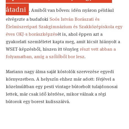
átadni
. Amiből van bőven: idén nyáron például
elvégezte a budafoki
Soós István Borászati és
Élelmiszeripari Szakgimnázium és Szakközépiskola egy
éves OKJ-s borászképzés
ét is, ahol éppen azt a
gyakorlati szemléletet kapta meg, amit kicsit hiányolt a
WSET-képzésből, hiszen itt tényleg
részt vett abban a
folyamatban, amíg a szőlőből bor lesz
.
Mariann nagy álma saját kóstolók szervezése egyedi
környezetben. A helyszín ehhez már adott: férjével a
közelmúltban egy pesti vintage bútorbolt tulajdonosai
lettek, már csak idő kérdése, mikor válnak a régi
bútorok egy borest kulisszáivá.