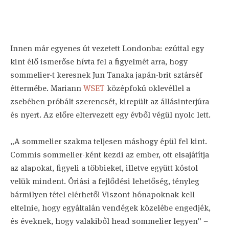
Innen már egyenes út vezetett Londonba: ezúttal egy
kint élő ismerőse hívta fel a figyelmét arra, hogy
sommelier-t keresnek Jun Tanaka japán-brit sztárséf
éttermébe. Mariann
WSET
középfokú oklevéllel a
zsebében próbált szerencsét, kirepült az állásinterjúra
és nyert. Az előre eltervezett egy évből végül nyolc lett.
„A sommelier szakma teljesen máshogy épül fel kint.
Commis sommelier-ként kezdi az ember, ott elsajátítja
az alapokat, figyeli a többieket, illetve együtt kóstol
velük mindent. Óriási a fejlődési lehetőség, tényleg
bármilyen tétel elérhető! Viszont hónapoknak kell
eltelnie, hogy egyáltalán vendégek közelébe engedjék,
és éveknek, hogy valakiből head sommelier legyen” –