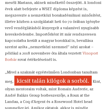
meséli Mariann, akinek mindkettő összejött. A londoni
évek alatt befejezte a WSET diploma képzést is,
megszerezte a nemzetközi borakadémikusi minősítést,
illetve közben a szolgálatait heti 60-70 órában igénybe
vevő vendéglátásból átnyergelt a valamivel nyugisabb
kereskedelembe. Importőrként itt már rendszeresen
kapcsolatba került a magyar borokkal is, bevallása
szerint azóta „nemzetközi szemmel” nézi azokat –
például a 2018 novembere óta általa vezetett
Vinoport
Borbár
rovat értékeléseinél is.
„Mivel a szakmát egyértelműen Londonban tanultam
kicsit talán kilógok a sorból.
meg,
Kint,
olyan mentoraim voltak, mint Romain Audrerie, az
André Balázs Group borbeszerzője, a Roux at the
Landau, a Coq d’Argent és a Rosewood Hotel head
sommelier-jei. Amikor oktatok, akkor is mindig