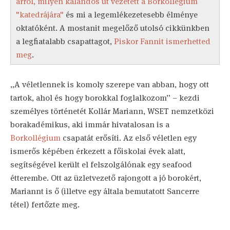
arról, milyen kalandos út vezetett a Borkollégium
"katedrájára"
és mi a legemlékezetesebb élménye
oktatóként. A mostanit megelőző utolsó cikkünkben
a legfiatalabb csapattagot,
Piskor Fannit ismerhetted
meg
.
„A véletlennek is komoly szerepe van abban, hogy ott
tartok, ahol és hogy borokkal foglalkozom” – kezdi
személyes történetét Kollár Mariann, WSET nemzetközi
borakadémikus, aki immár hivatalosan is a
Borkollégium
csapatát erősíti. Az első véletlen egy
ismerős képében érkezett a főiskolai évek alatt,
segítségével került el felszolgálónak egy seafood
étterembe. Ott az üzletvezető rajongott a jó borokért,
Mariannt is ő (illetve egy általa bemutatott Sancerre
tétel) fertőzte meg.