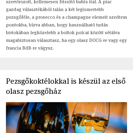
szervírozott, kellemesen frissítő bubis ital. A piac
gazdag választékából talán a két legismertebb
pezsgőféle, a prosecco és a champagne elemeit szedtem
pontokba, bízva abban, hogy használható tudás
birtokában legközelebb a boltok polcai között sétálva
magabiztosan választasz, ha egy olasz DOCG-re vagy egy
francia BdB-re vágysz.
Pezsgőkoktélokkal is készül az első
olasz pezsgőház