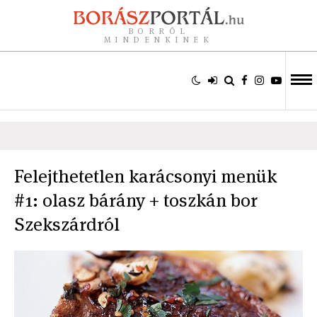
BORRÓL
MINDENKINEK
Felejthetetlen karácsonyi menük
#1: olasz bárány + toszkán bor
Szekszárdról