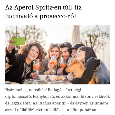
Az Aperol Spritz-en túl: tíz
tudnivaló a prosecco-ról
Nyár, meleg, napsütés! Ballagás, érettségi,
diplomaosztó, leánybúcsú, és akkor már bizony esküvők
és lagzik sora. Az ideális aperitif – és egyben az ünnepi
asztal nélkülözhetetlen kelléke – a flőte-pohárban