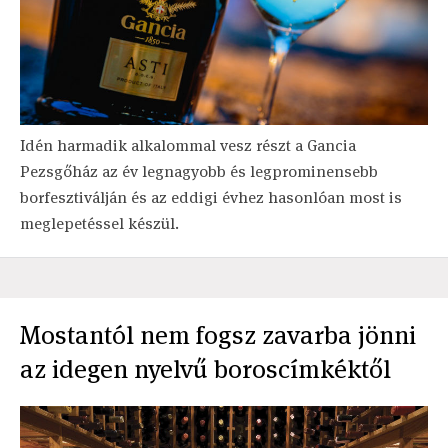
Idén harmadik alkalommal vesz részt a Gancia
Pezsgőház az év legnagyobb és legprominensebb
borfesztiválján és az eddigi évhez hasonlóan most is
meglepetéssel készül.
Mostantól nem fogsz zavarba jönni
az idegen nyelvű boroscímkéktől