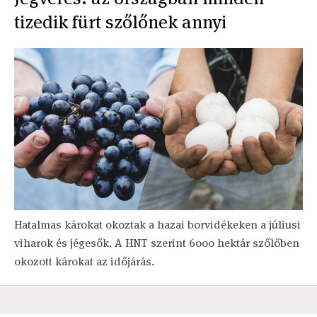
tizedik fürt szőlőnek annyi
Hatalmas károkat okoztak a hazai borvidékeken a júliusi
viharok és jégesők. A HNT szerint 6000 hektár szőlőben
okozott károkat az időjárás.