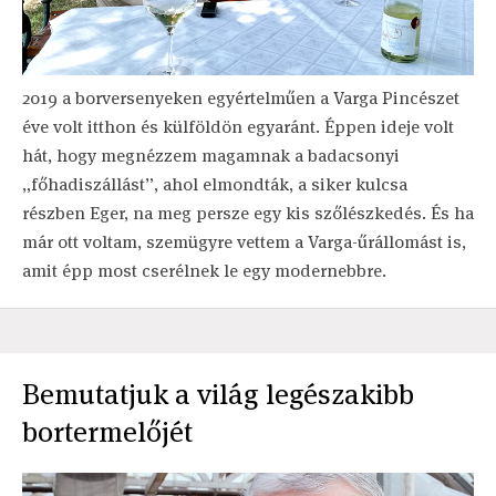
2019 a borversenyeken egyértelműen a Varga Pincészet
éve volt itthon és külföldön egyaránt. Éppen ideje volt
hát, hogy megnézzem magamnak a badacsonyi
„főhadiszállást”, ahol elmondták, a siker kulcsa
részben Eger, na meg persze egy kis szőlészkedés. És ha
már ott voltam, szemügyre vettem a Varga-űrállomást is,
amit épp most cserélnek le egy modernebbre.
Bemutatjuk a világ legészakibb
bortermelőjét