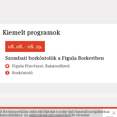
Kiemelt programok
08. 08. - 08. 29.
Szombati borkóstolók a Figula Borkertben
Figula Pincészet, Balatonfüred
Borkóstoló
A Borászportál.hu oldal süti fájlokat (cookie-kat) használ szolgáltatásai
biztosításához. Az
adatvédelmi információkról
itt olvashat.