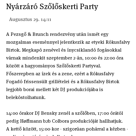
Nyárzáró Szőlőskerti Party
Augusztus 29. 14:11
A Pezsgő & Brunch rendezvény után ismét egy
mozgalmas eseménnyel jelentkezik az etyeki Rókusfalvy
Birtok. Megkapó zenével és ínycsiklandó fogásokkal
várnak mindenkit szeptember 2-án, 10:00 és 22:00 óra
között a hagyományos Szőlőskerti Partyval.
Főszerepben az ízek és a zene, ezért a Rókusfalvy
Fogadó frissensült grillételei és a Rókusfalvy Birtok
legjobb borai mellett két DJ produkciójába is
belekóstolhatunk.
14:00 órakor DJ Bensky zenél a szőlőben, 17:00 órától
pedig Høffmann b2b Colbora produkcióját hallhatjuk.
A kettő között, 15:00-kor - szigorúan pohárral a kézben -