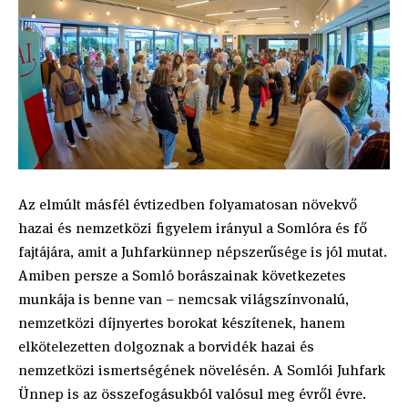
Az elmúlt másfél évtizedben folyamatosan növekvő
hazai és nemzetközi figyelem irányul a Somlóra és fő
fajtájára, amit a Juhfarkünnep népszerűsége is jól mutat.
Amiben persze a Somló borászainak következetes
munkája is benne van – nemcsak világszínvonalú,
nemzetközi díjnyertes borokat készítenek, hanem
elkötelezetten dolgoznak a borvidék hazai és
nemzetközi ismertségének növelésén. A Somlói Juhfark
Ünnep is az összefogásukból valósul meg évről évre.