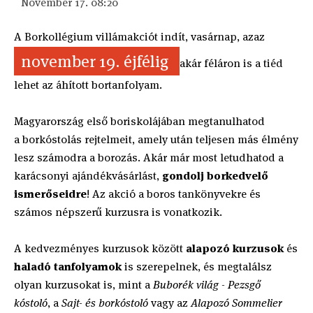
November 17. 08:20
A Borkollégium villámakciót indít, vasárnap, azaz
november 19. éjfélig
akár féláron is a tiéd
lehet az áhított bortanfolyam.
Magyarország első boriskolájában megtanulhatod
a borkóstolás rejtelmeit, amely után teljesen más élmény
lesz számodra a borozás. Akár már most letudhatod a
karácsonyi ajándékvásárlást,
gondolj borkedvelő
ismerőseidre
! Az akció a boros tankönyvekre és
számos népszerű kurzusra is vonatkozik.
A kedvezményes kurzusok között
alapozó kurzusok
és
haladó tanfolyamok
is szerepelnek, és megtalálsz
olyan kurzusokat is, mint a
Buborék világ - Pezsgő
kóstoló
, a
Sajt- és borkóstoló
vagy az
Alapozó Sommelier