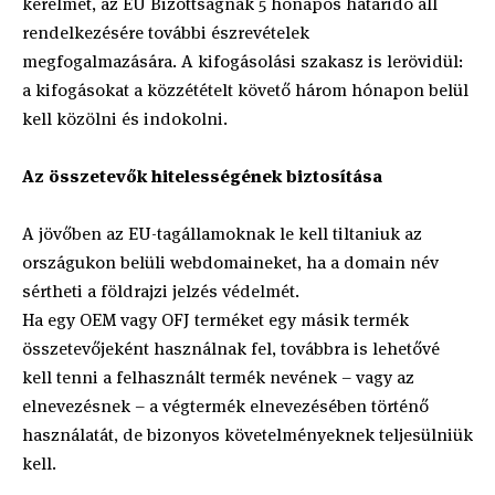
kérelmét, az EU Bizottságnak 5 hónapos határidő áll
rendelkezésére további észrevételek
megfogalmazására. A kifogásolási szakasz is lerövidül:
a kifogásokat a közzétételt követő három hónapon belül
kell közölni és indokolni.
Az összetevők hitelességének biztosítása
A jövőben az EU-tagállamoknak le kell tiltaniuk az
országukon belüli webdomaineket, ha a domain név
sértheti a földrajzi jelzés védelmét.
Ha egy OEM vagy OFJ terméket egy másik termék
összetevőjeként használnak fel, továbbra is lehetővé
kell tenni a felhasznált termék nevének – vagy az
elnevezésnek – a végtermék elnevezésében történő
használatát, de bizonyos követelményeknek teljesülniük
kell.