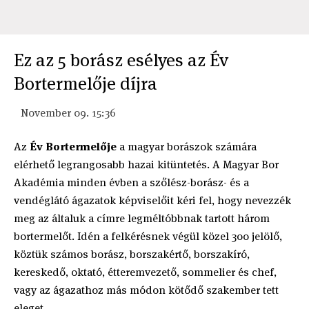
Ez az 5 borász esélyes az Év
Bortermelője díjra
November 09. 15:36
Az
Év Bortermelője
a magyar borászok számára
elérhető legrangosabb hazai kitüntetés. A Magyar Bor
Akadémia minden évben a szőlész-borász- és a
vendéglátó ágazatok képviselőit kéri fel, hogy nevezzék
meg az általuk a címre legméltóbbnak tartott három
bortermelőt. Idén a felkérésnek végül közel 300 jelölő,
köztük számos borász, borszakértő, borszakíró,
kereskedő, oktató, étteremvezető, sommelier és chef,
vagy az ágazathoz más módon kötődő szakember tett
eleget.