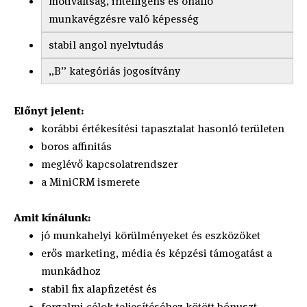
motiváltság, intelligens és önálló
munkavégzésre való képesség
stabil angol nyelvtudás
„B” kategóriás jogosítvány
Előnyt jelent:
korábbi értékesítési tapasztalat hasonló területen
boros affinitás
meglévő kapcsolatrendszer
a MiniCRM ismerete
Amit kínálunk:
jó munkahelyi körülményeket és eszközöket
erős marketing, média és képzési támogatást a
munkádhoz
stabil fix alapfizetést és
forgalmi célok teljesítéséhez kötött bónuszt