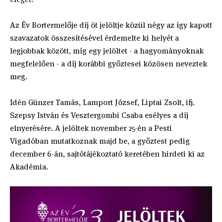
Az Év Bortermelője díj öt jelöltje közül négy az így kapott
szavazatok összesítésével érdemelte ki helyét a
legjobbak között, míg egy jelöltet - a hagyományoknak
megfelelően - a díj korábbi győztesei közösen neveztek
meg.
Idén Günzer Tamás, Lamport József, Liptai Zsolt, ifj.
Szepsy István és Vesztergombi Csaba esélyes a díj
elnyerésére. A jelöltek november 25-én a Pesti
Vigadóban mutatkoznak majd be, a győztest pedig
december 6-án, sajtótájékoztató keretében hirdeti ki az
Akadémia.