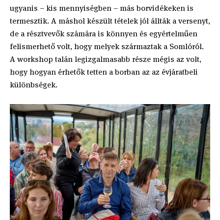
ugyanis – kis mennyiségben – más borvidékeken is
termesztik. A máshol készült tételek jól állták a versenyt,
de a résztvevők számára is könnyen és egyértelműen
felismerhető volt, hogy melyek származtak a Somlóról.
A workshop talán legizgalmasabb része mégis az volt,
hogy hogyan érhetők tetten a borban az az évjáratbeli
különbségek.