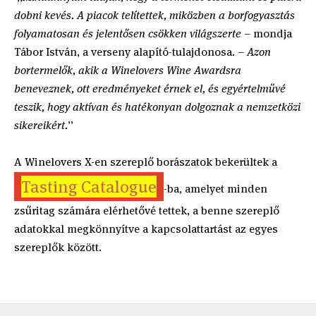
dobni kevés. A piacok telítettek, miközben a borfogyasztás
folyamatosan és jelentősen csökken világszerte –
mondja
Tábor István, a verseny alapító-tulajdonosa.
– Azon
bortermelők, akik a Winelovers Wine Awardsra
beneveznek, ott eredményeket érnek el, és egyértelművé
teszik, hogy aktívan és hatékonyan dolgoznak a nemzetközi
sikereikért.
”
A Winelovers X-en szereplő borászatok bekerültek a
Tasting Catalogue
-ba, amelyet minden
zsűritag számára elérhetővé tettek, a benne szereplő
adatokkal megkönnyítve a kapcsolattartást az egyes
szereplők között.