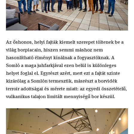
Az őshonos, helyi fajták kiemelt szerepet töltenek be a
világ borpiacain, hiszen semmi máshoz nem
hasonlítható élményt kínálnak a fogyasztóknak. A
Somló a maga juhfarkjával ezen belül is különleges
helyet foglal el. Egyrészt azért, mert ezt a fajtát szinte
kizárólag a Somlón termesztik, másrészt a borvidék
terroir adottságai és mérete miatt: az egyedi összetételű,
vulkanikus talajon limitált mennyiségű bor készül.