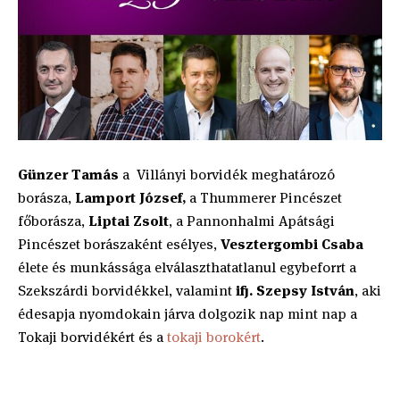
Günzer Tamás
a Villányi borvidék meghatározó
borásza,
Lamport József,
a Thummerer Pincészet
főborásza,
Liptai Zsolt
, a Pannonhalmi Apátsági
Pincészet borászaként esélyes,
Vesztergombi Csaba
élete és munkássága elválaszthatatlanul egybeforrt a
Szekszárdi borvidékkel, valamint
ifj. Szepsy István
, aki
édesapja nyomdokain járva dolgozik nap mint nap a
Tokaji borvidékért és a
tokaji borokért
.