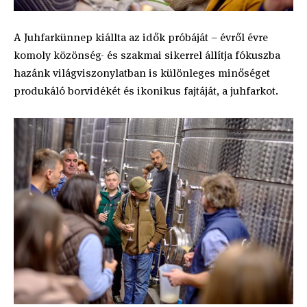
A Juhfarkünnep kiállta az idők próbáját – évről évre
komoly közönség- és szakmai sikerrel állítja fókuszba
hazánk világviszonylatban is különleges minőséget
produkáló borvidékét és ikonikus fajtáját, a juhfarkot.