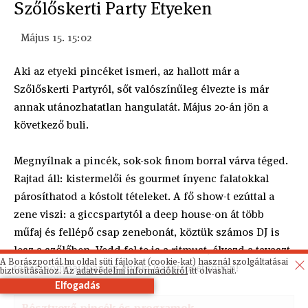
Szőlőskerti Party Etyeken
Május 15. 15:02
Aki az etyeki pincéket ismeri, az hallott már a
Szőlőskerti Partyról, sőt valószínűleg élvezte is már
annak utánozhatatlan hangulatát. Május 20-án jön a
következő buli.
Megnyílnak a pincék, sok-sok finom borral várva téged.
Rajtad áll: kistermelői és gourmet ínyenc falatokkal
párosíthatod a kóstolt tételeket. A fő show-t ezúttal a
zene viszi: a giccspartytól a deep house-on át több
műfaj és fellépő csap zenebonát, köztük számos DJ is
lesz a szőlőben. Vedd fel te is a ritmust, élvezd a tavaszt
A Borászportál.hu oldal süti fájlokat (cookie-kat) használ szolgáltatásai
teljes pompájában az etyeki Gasztrosétányon!
biztosításához. Az
adatvédelmi információkról
itt olvashat.
Elfogadás
Résztvevő pincék és programok