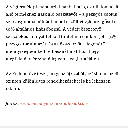
A végtermék pl. nem tartalmazhat más, az oltalom alatt
álló termékhez hasonló összetevőt – a pezsgős csokis
szarvasgomba például nem készülhet 2% pezsgővel és
30% általános habzóborral. A védett összetevő
százalékos arányát fel kell tüntetni a címkén (pl. "30%
pezsgőt tartalmaz"), és az összetevőt "elegendő"
mennyiségben kell felhasználni ahhoz, hogy
megfelelően érezhető legyen a végtermékben.
Az Eu lehetővé teszi, hogy az új szabályozásba nemzeti
szinten különleges rendelkezéseket is be lehessen
iktatni.
forrás:
www.meiningers-international.com