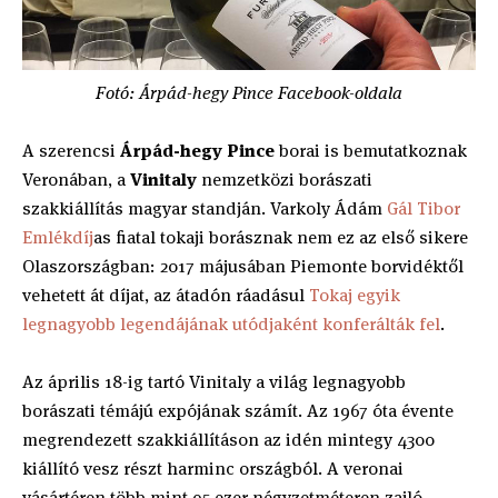
Fotó: Árpád-hegy Pince Facebook-oldala
A szerencsi
Árpád-hegy Pince
borai is bemutatkoznak
Veronában, a
Vinitaly
nemzetközi borászati
szakkiállítás magyar standján. Varkoly Ádám
Gál Tibor
Emlékdíj
as fiatal tokaji borásznak nem ez az első sikere
Olaszországban: 2017 májusában Piemonte borvidéktől
vehetett át díjat, az átadón ráadásul
Tokaj egyik
legnagyobb legendájának utódjaként konferálták fel
.
Az április 18-ig tartó Vinitaly a világ legnagyobb
borászati témájú expójának számít. Az 1967 óta évente
megrendezett szakkiállításon az idén mintegy 4300
kiállító vesz részt harminc országból. A veronai
vásártéren több mint 95 ezer négyzetméteren zajló