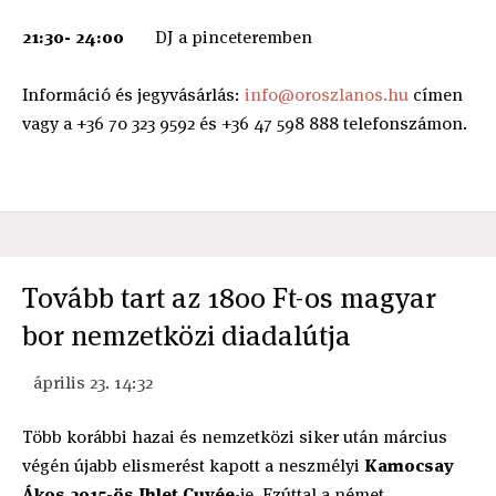
21:30- 24:00
DJ a pinceteremben
Információ és jegyvásárlás:
info@oroszlanos.hu
címen
vagy a +36 70 323 9592 és +36 47 598 888 telefonszámon.
Tovább tart az 1800 Ft-os magyar
bor nemzetközi diadalútja
április 23. 14:32
Több korábbi hazai és nemzetközi siker után március
végén újabb elismerést kapott a neszmélyi
Kamocsay
Ákos 2015-ös Ihlet Cuvée
-je. Ezúttal a német