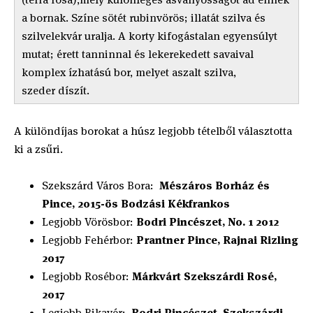
a bornak. Színe sötét rubinvörös; illatát szilva és
szilvelekvár uralja. A korty kifogástalan egyensúlyt
mutat; érett tanninnal és lekerekedett savaival
komplex ízhatású bor, melyet aszalt szilva,
szeder díszít.
A különdíjas borokat a húsz legjobb tételből választotta
ki a zsűri.
Szekszárd Város Bora:
Mészáros Borház és
Pince, 2015-ös Bodzási Kékfrankos
Legjobb Vörösbor:
Bodri Pincészet, No. 1 2012
Legjobb Fehérbor:
Prantner Pince, Rajnai Rizling
2017
Legjobb Rosébor:
Márkvárt Szekszárdi Rosé,
2017
Legjobb Bikavér:
Bodri Pincészet, Szekszárdi