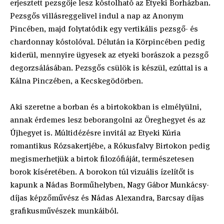
erjesztett pezsgője lesz kóstolható az Etyeki Borházban.
Pezsgős villásreggelivel indul a nap az Anonym
Pincében, majd folytatódik egy vertikális pezsgő- és
chardonnay kóstolóval. Délután ia Körpincében pedig
kiderül, mennyire ügyesek az etyeki borászok a pezsgő
degorzsálásában. Pezsgős csülök is készül, ezúttal is a
Kálna Pinczében, a Kecskegödörben.
Aki szeretne a borban és a birtokokban is elmélyülni,
annak érdemes lesz beborangolni az Öreghegyet és az
Újhegyet is. Múltidézésre invitál az Etyeki Kúria
romantikus Rózsakertjébe, a Rókusfalvy Birtokon pedig
megismerhetjük a birtok filozófiáját, természetesen
borok kíséretében. A borokon túl vizuális ízelítőt is
kapunk a Nádas Borműhelyben, Nagy Gábor Munkácsy-
díjas képzőművész és Nádas Alexandra, Barcsay díjas
grafikusművészek munkáiból.