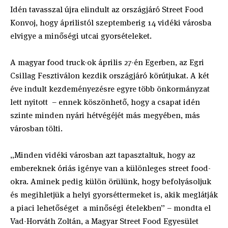
Idén tavasszal újra elindult az országjáró Street Food
Konvoj, hogy áprilistól szeptemberig 14 vidéki városba
elvigye a minőségi utcai gyorsételeket.
A magyar food truck-ok április 27-én Egerben, az Egri
Csillag Fesztiválon kezdik országjáró körútjukat. A két
éve indult kezdeményezésre egyre több önkormányzat
lett nyitott – ennek köszönhető, hogy a csapat idén
szinte minden nyári hétvégéjét más megyében, más
városban tölti.
„Minden vidéki városban azt tapasztaltuk, hogy az
embereknek óriás igénye van a különleges street food-
okra. Aminek pedig külön örülünk, hogy befolyásoljuk
és megihletjük a helyi gyorséttermeket is, akik meglátják
a piaci lehetőséget a minőségi ételekben” – mondta el
Vad-Horváth Zoltán, a Magyar Street Food Egyesület