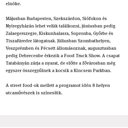
elnöke.
Májusban Budapesten, Szekszárdon, Siófokon és
Nyíregyházán lehet velük találkozni, júniusban pedig
Zalaegerszegre, Kiskunhalasra, Sopronba, Győrbe és
Tiszafüredre látogatnak. Júliusban Szombathelyen,
Veszprémben és Pécsett állomásoznak, augusztusban
pedig Debrecenbe érkezik a Food Truck Show. A csapat
Tatabányán zárja a nyarat, de előtte a fővárosban még
egyszer összegyűlnek a kocsik a Kincsem Parkban.
A street food-ok mellett a programot idén 8 helyen
utcaművészek is színesítik.