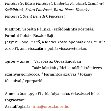
Pincészete, Rózsa Pincészet, Dudovics Pincészet, Zsadányi
Szőlőbirtok, Szűcs Pincészet, Barta Pince, Homoky
Pincészet, Szent Benedek Pincészet
Kiállítók: Szóráth Pálinka - szőlőpálinka kóstolás,
Furmint Pohár, Pásztor Sajt
Jegyek: 1.900 Ft / fő, a Riedel kóstolópoharak bérleti díja
2.500 Ft, ami visszajár a pohár visszavételekor.
19:00 – 21:30
Vacsora az Oroszlánosban
Tatár falatkák / Idei karalábé krémleves
szárnyasgombóccal / Furmintos szarvas / tokány
tócsnival / eperparfé
A menü ára: 5.990 Ft / fő, folyamatos érkezéssel lehet
fogyasztani
Asztalfoglalás:
i
nfo@oroszlanos.hu