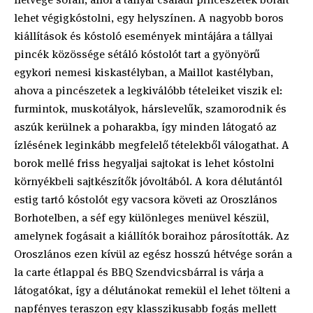
lehet végigkóstolni, egy helyszínen. A nagyobb boros
kiállítások és kóstoló események mintájára a tállyai
pincék közössége sétáló kóstolót tart a gyönyörű
egykori nemesi kiskastélyban, a Maillot kastélyban,
ahova a pincészetek a legkiválóbb tételeiket viszik el:
furmintok, muskotályok, hárslevelűk, szamorodnik és
aszúk kerülnek a poharakba, így minden látogató az
ízlésének leginkább megfelelő tételekből válogathat. A
borok mellé friss hegyaljai sajtokat is lehet kóstolni
környékbeli sajtkészítők jóvoltából. A kora délutántól
estig tartó kóstolót egy vacsora követi az Oroszlános
Borhotelben, a séf egy különleges menüvel készül,
amelynek fogásait a kiállítók boraihoz párosították. Az
Oroszlános ezen kívül az egész hosszú hétvége során a
la carte étlappal és BBQ Szendvicsbárral is várja a
látogatókat, így a délutánokat remekül el lehet tölteni a
napfényes teraszon egy klasszikusabb fogás mellett