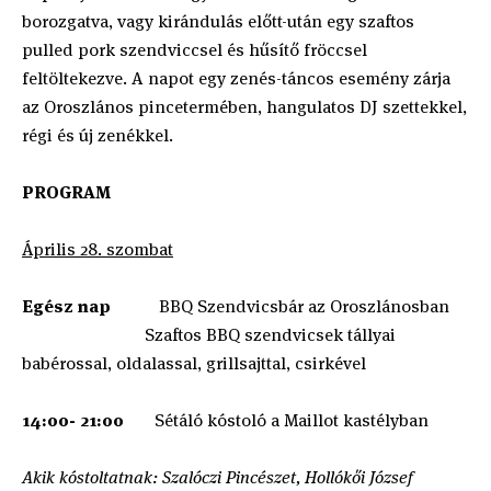
borozgatva, vagy kirándulás előtt-után egy szaftos
pulled pork szendviccsel és hűsítő fröccsel
feltöltekezve. A napot egy zenés-táncos esemény zárja
az Oroszlános pincetermében, hangulatos DJ szettekkel,
régi és új zenékkel.
PROGRAM
Április 28. szombat
Egész nap
BBQ Szendvicsbár az Oroszlánosban
Szaftos BBQ szendvicsek tállyai
babérossal, oldalassal, grillsajttal, csirkével
14:00- 21:00
Sétáló kóstoló a Maillot kastélyban
Akik kóstoltatnak: Szalóczi Pincészet, Hollókői József