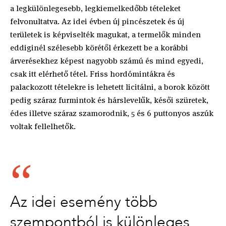
a legkülönlegesebb, legkiemelkedőbb tételeket
felvonultatva. Az idei évben új pincészetek és új
területek is képviselték magukat, a termelők minden
eddiginél szélesebb körétől érkezett be a korábbi
árverésekhez képest nagyobb számú és mind egyedi,
csak itt elérhető tétel. Friss hordómintákra és
palackozott tételekre is lehetett licitálni, a borok között
pedig száraz furmintok és hárslevelűk, késői szüretek,
édes illetve száraz szamorodnik, 5 és 6 puttonyos aszúk
voltak fellelhetők.
Az idei esemény több
szempontból is különleges