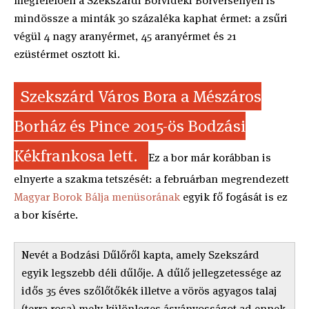
megfelelően a Szekszárdi Borvidéki Borversenyen is
mindössze a minták 30 százaléka kaphat érmet: a zsűri
végül 4 nagy aranyérmet, 45 aranyérmet és 21
ezüstérmet osztott ki.
Szekszárd Város Bora a Mészáros
Borház és Pince 2015-ös Bodzási
Kékfrankosa lett.
Ez a bor már korábban is
elnyerte a szakma tetszését: a februárban megrendezett
Magyar Borok Bálja menüsorának
egyik fő fogását is ez
a bor kísérte.
Nevét a Bodzási Dűlőről kapta, amely Szekszárd
egyik legszebb déli dűlője. A dűlő jellegzetessége az
idős 35 éves szőlőtőkék illetve a vörös agyagos talaj
(terra rosa),mely különleges ásványosságot ad ennek