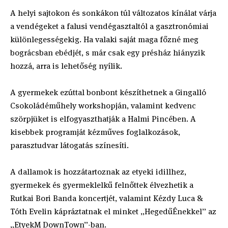
A helyi sajtokon és sonkákon túl változatos kínálat várja
a vendégeket a falusi vendégasztaltól a gasztronómiai
különlegességekig. Ha valaki saját maga főzné meg
bográcsban ebédjét, s már csak egy présház hiányzik
hozzá, arra is lehetőség nyílik.
A gyermekek ezúttal bonbont készíthetnek a Gingalló
Csokoládéműhely workshopján, valamint kedvenc
szörpjüket is elfogyaszthatják a Halmi Pincében. A
kisebbek programját kézműves foglalkozások,
parasztudvar látogatás színesíti.
A dallamok is hozzátartoznak az etyeki idillhez,
gyermekek és gyermeklelkű felnőttek élvezhetik a
Rutkai Bori Banda koncertjét, valamint Kézdy Luca &
Tóth Evelin kápráztatnak el minket „HegedűÉnekkel” az
„EtyekM DownTown”-ban.