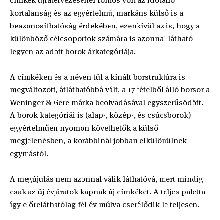
címkék újratervezésénél fontos volt az időtálló
kortalanság és az egyértelmű, markáns külső is a
beazonosíthatóság érdekében, ezenkívül az is, hogy a
különböző célcsoportok számára is azonnal látható
legyen az adott borok árkategóriája.
A címkéken és a néven túl a kínált borstruktúra is
megváltozott, átláthatóbbá vált, a 17 tételből álló borsor a
Weninger & Gere márka beolvadásával egyszerűsödött.
A borok kategóriái is (alap-, közép-, és csúcsborok)
egyértelműen nyomon követhetők a külső
megjelenésben, a korábbinál jobban elkülönülnek
egymástól.
A megújulás nem azonnal válik láthatóvá, mert mindig
csak az új évjáratok kapnak új címkéket. A teljes paletta
így előreláthatólag fél év múlva cserélődik le teljesen.