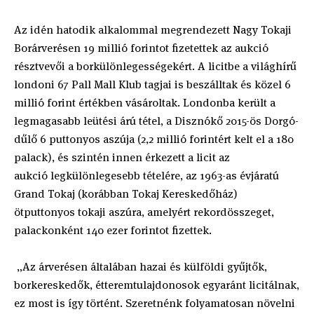
Az idén hatodik alkalommal megrendezett Nagy Tokaji
Borárverésen 19 millió forintot fizetettek az aukció
résztvevői a borkülönlegességekért. A licitbe a világhírű
londoni 67 Pall Mall Klub tagjai is beszálltak és közel 6
millió forint értékben vásároltak. Londonba került a
legmagasabb leütési árú tétel, a Disznókő 2015-ös Dorgó-
dűlő 6 puttonyos aszúja (2,2 millió forintért kelt el a 180
palack), és szintén innen érkezett a licit az
aukció legkülönlegesebb tételére, az 1963-as évjáratú
Grand Tokaj (korábban Tokaj Kereskedőház)
ötputtonyos tokaji aszúra, amelyért rekordösszeget,
palackonként 140 ezer forintot fizettek.
„Az árverésen általában hazai és külföldi gyűjtők,
borkereskedők, étteremtulajdonosok egyaránt licitálnak,
ez most is így történt. Szeretnénk folyamatosan növelni