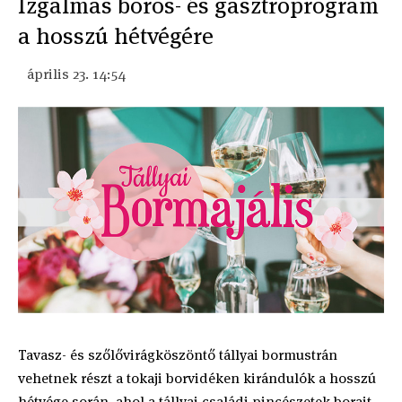
Izgalmas boros- és gasztroprogram
a hosszú hétvégére
április 23. 14:54
Tavasz- és szőlővirágköszöntő tállyai bormustrán
vehetnek részt a tokaji borvidéken kirándulók a hosszú
hétvége során, ahol a tállyai családi pincészetek borait