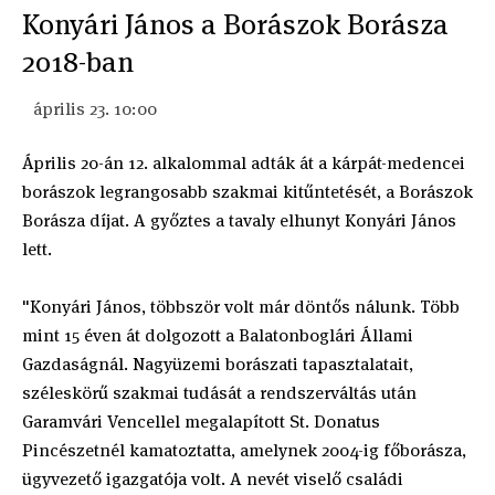
Konyári János a Borászok Borásza
2018-ban
április 23. 10:00
Április 20-án 12. alkalommal adták át a kárpát-medencei
borászok legrangosabb szakmai kitűntetését, a Borászok
Borásza díjat. A győztes a tavaly elhunyt Konyári János
lett.
"Konyári János, többször volt már döntős nálunk. Több
mint 15 éven át dolgozott a Balatonboglári Állami
Gazdaságnál. Nagyüzemi borászati tapasztalatait,
széleskörű szakmai tudását a rendszerváltás után
Garamvári Vencellel megalapított St. Donatus
Pincészetnél kamatoztatta, amelynek 2004-ig főborásza,
ügyvezető igazgatója volt. A nevét viselő családi