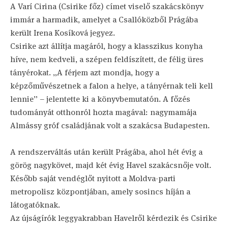
A Varí Cirina (Csirike főz) címet viselő szakácskönyv
immár a harmadik, amelyet a Csallóközből Prágába
került Irena Kosíková jegyez.
Csirike azt állítja magáról, hogy a klasszikus konyha
híve, nem kedveli, a szépen feldíszített, de félig üres
tányérokat. „A férjem azt mondja, hogy a
képzőművészetnek a falon a helye, a tányérnak teli kell
lennie” – jelentette ki a könyvbemutatón. A főzés
tudományát otthonról hozta magával: nagymamája
Almássy gróf családjának volt a szakácsa Budapesten.
A rendszerváltás után került Prágába, ahol hét évig a
görög nagykövet, majd két évig Havel szakácsnője volt.
Később saját vendéglőt nyitott a Moldva-parti
metropolisz központjában, amely sosincs híján a
látogatóknak.
Az újságírók leggyakrabban Havelről kérdezik és Csirike