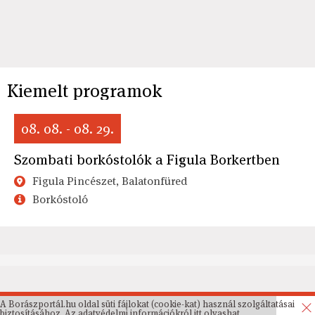
Kiemelt programok
08. 08. - 08. 29.
Szombati borkóstolók a Figula Borkertben
Figula Pincészet, Balatonfüred
Borkóstoló
A Borászportál.hu oldal süti fájlokat (cookie-kat) használ szolgáltatásai
biztosításához. Az
adatvédelmi információkról
itt olvashat.