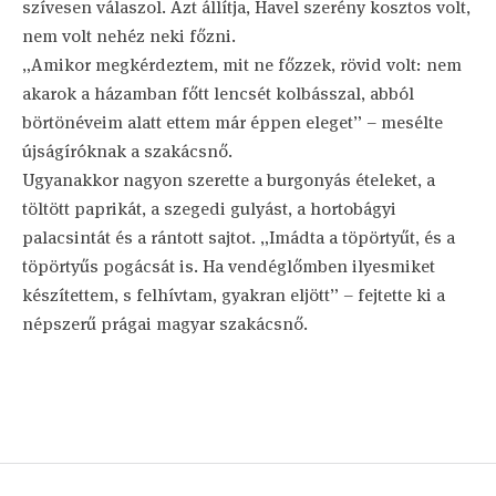
szívesen válaszol. Azt állítja, Havel szerény kosztos volt,
nem volt nehéz neki főzni.
„Amikor megkérdeztem, mit ne főzzek, rövid volt: nem
akarok a házamban főtt lencsét kolbásszal, abból
börtönéveim alatt ettem már éppen eleget” – mesélte
újságíróknak a szakácsnő.
Ugyanakkor nagyon szerette a burgonyás ételeket, a
töltött paprikát, a szegedi gulyást, a hortobágyi
palacsintát és a rántott sajtot. „Imádta a töpörtyűt, és a
töpörtyűs pogácsát is. Ha vendéglőmben ilyesmiket
készítettem, s felhívtam, gyakran eljött” – fejtette ki a
népszerű prágai magyar szakácsnő.