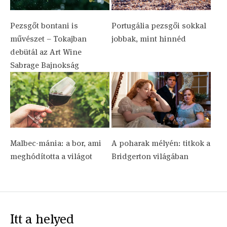
Pezsgőt bontani is
Portugália pezsgői sokkal
művészet – Tokajban
jobbak, mint hinnéd
debütál az Art Wine
Sabrage Bajnokság
Malbec-mánia: a bor, ami
A poharak mélyén: titkok a
meghódította a világot
Bridgerton világában
Itt a helyed