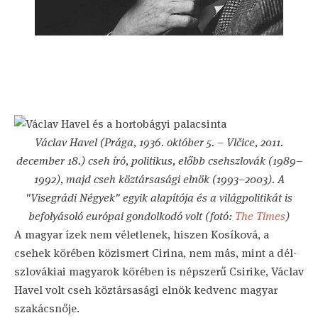
Václav Havel (Prága, 1936. október 5. – Vlčice, 2011.
december 18.) cseh író, politikus, előbb csehszlovák (1989–
1992), majd cseh köztársasági elnök (1993–2003). A
"Visegrádi Négyek" egyik alapítója és a világpolitikát is
befolyásoló európai gondolkodó volt (fotó:
The Times
)
A magyar ízek nem véletlenek, hiszen Kosíková, a
csehek körében közismert Cirina, nem más, mint a dél-
szlovákiai magyarok körében is népszerű Csirike, Václav
Havel volt cseh köztársasági elnök kedvenc magyar
szakácsnője.