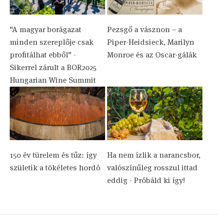
"A magyar borágazat
Pezsgő a vásznon – a
minden szereplője csak
Piper-Heidsieck, Marilyn
profitálhat ebből" -
Monroe és az Oscar-gálák
Sikerrel zárult a BOR2025
Hungarian Wine Summit
150 év türelem és tűz: így
Ha nem ízlik a narancsbor,
születik a tökéletes hordó
valószínűleg rosszul ittad
eddig - Próbáld ki így!