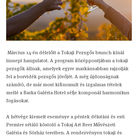
Március 14-én délelőtt a Tokaji Pezsgős brunch kínál
ünnepi hangulatot. A program középpontjában a tokaji
pezsgők állnak, amelyek egyre markánsabban rajzolják
fel a borvidék pezsgős jövőjét. A még újdonságnak
számító, de már most kifinomult és izgalmas tételek
mellé a Barka Galéria Hotel séfje komponál harmonikus
fogásokat.
A hétvége kiemelt eseménye a péntek délutáni és esti
Premier sétáló kóstoló a Tokaj Art Beer Művészeti
Galéria és Sörház tereiben. A rendezvényen tokaji és