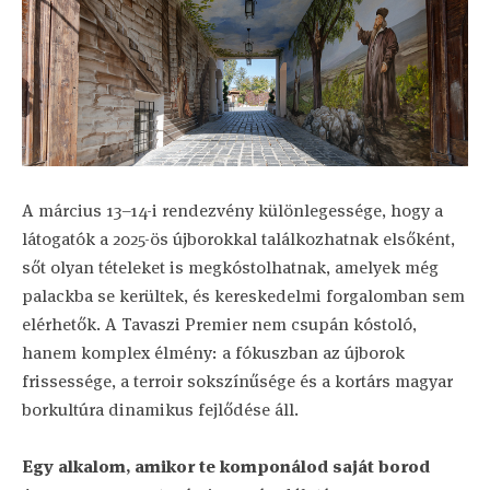
A március 13–14-i rendezvény különlegessége, hogy a
látogatók a 2025-ös újborokkal találkozhatnak elsőként,
sőt olyan tételeket is megkóstolhatnak, amelyek még
palackba se kerültek, és kereskedelmi forgalomban sem
elérhetők. A Tavaszi Premier nem csupán kóstoló,
hanem komplex élmény: a fókuszban az újborok
frissessége, a terroir sokszínűsége és a kortárs magyar
borkultúra dinamikus fejlődése áll.
Egy alkalom, amikor te komponálod saját borod