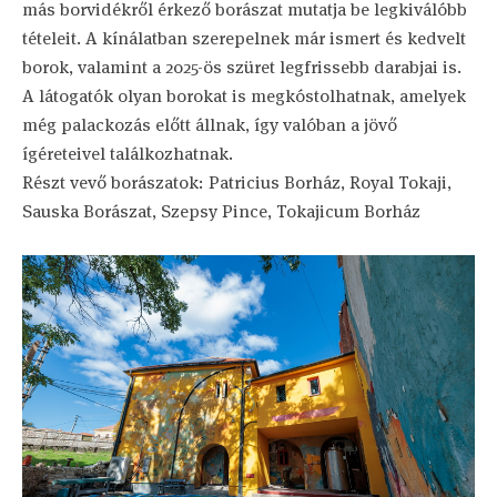
más borvidékről érkező borászat mutatja be legkiválóbb
tételeit. A kínálatban szerepelnek már ismert és kedvelt
borok, valamint a 2025-ös szüret legfrissebb darabjai is.
A látogatók olyan borokat is megkóstolhatnak, amelyek
még palackozás előtt állnak, így valóban a jövő
ígéreteivel találkozhatnak.
Részt vevő borászatok: Patricius Borház, Royal Tokaji,
Sauska Borászat, Szepsy Pince, Tokajicum Borház