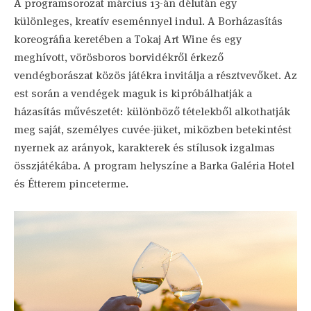
A programsorozat március 13-án délután egy
különleges, kreatív eseménnyel indul. A Borházasítás
koreográfia keretében a Tokaj Art Wine és egy
meghívott, vörösboros borvidékről érkező
vendégborászat közös játékra invitálja a résztvevőket. Az
est során a vendégek maguk is kipróbálhatják a
házasítás művészetét: különböző tételekből alkothatják
meg saját, személyes cuvée-jüket, miközben betekintést
nyernek az arányok, karakterek és stílusok izgalmas
összjátékába. A program helyszíne a Barka Galéria Hotel
és Étterem pinceterme.