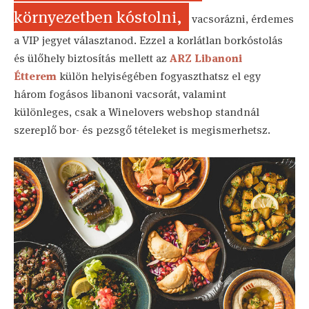
környezetben kóstolni,
vacsorázni, érdemes
a VIP jegyet választanod. Ezzel a korlátlan borkóstolás
és ülőhely biztosítás mellett az
ARZ Libanoni
Étterem
külön helyiségében fogyaszthatsz el egy
három fogásos libanoni vacsorát, valamint
különleges, csak a Winelovers webshop standnál
szereplő bor- és pezsgő tételeket is megismerhetsz.