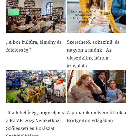
„A bor kultúra, élmény és
Szerethető, sokszínű, és
felelősség”
nagyon a miénk - Az
olaszrizling három
árnyalata
Itt a lehetőség, hogy eljuss
A poharak mélyén: titkok a
a R.I.V.E. 2025 Nemzetközi
Bridgerton világában
Szőlészeti és Borászati