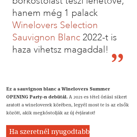
borkóstolást teszi lehetővé,
hanem még 1 palack
Winelovers Selection
Sauvignon Blanc
2022-t is
haza vihetsz magaddal!
Ez a sauvignon blanc a Winelovers Summer
OPENING Party-n debütál.
A 2021-es tétel óriási sikert
aratott a wineloverek körében, legyél most te is az elsők
között, akik megkóstolják az új évjáratot!
Ha szeretnél nyugodtabb