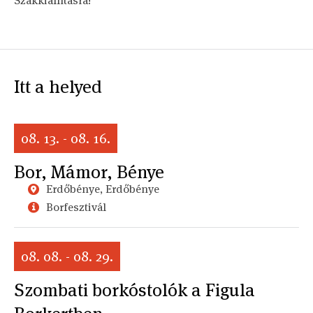
Szakkiállításra!
Itt a helyed
08. 13. - 08. 16.
Bor, Mámor, Bénye
Erdőbénye, Erdőbénye
Borfesztivál
08. 08. - 08. 29.
Szombati borkóstolók a Figula