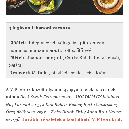
3 fogásos Libanoni vacsora
Előétel:
Hideg mezzeh válogatás, pita kenyér;
hummus, muhammara, töltött szőlőlevél
Főétel:
Libanoni mix grill, Csirke Shish, Boaz kenyér,
Saláta
Desszert:
Mafruka, pisztácia szelet, friss krém
A VIP borok között olyan nagyágyú tételek is lesznek,
mint a
Bock Syrah Extreme 2020
, a
HOLDVÖLGY Intuition
No3 Furmint 2015
, a
Káli Balázs Rolling Rock Olaszrizling
Öregtőkék 2021
vagy a
Zichy Birtok Zichy Anna Brut Nature
pezsgő
.
További részletek a kóstolható VIP borokról.