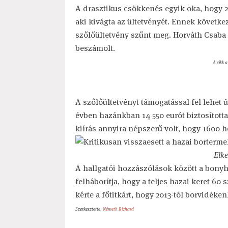
A drasztikus csökkenés egyik oka, hogy 20
aki kivágta az ültetvényét. Ennek követke
szőlőültetvény szűnt meg. Horváth Csaba a
beszámolt.
A cikk a
A szőlőültetvényt támogatással fel lehet újí
évben hazánkban 14 550 eurót biztosította
kiírás annyira népszerű volt, hogy 1600 hek
Elk
A hallgatói hozzászólások között a bonyh
felháborítja, hogy a teljes hazai keret 60
kérte a főtitkárt, hogy 2013-tól borvidéken
Szerkesztette:
Németh Richard