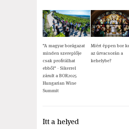
"A magyar borágazat
Miért éppen bor k
minden szereplője
az úrvacsorán a
csak profitálhat
kehelybe?
ebből" - Sikerrel
zárult a BOR2025
Hungarian Wine
Summit
Itt a helyed