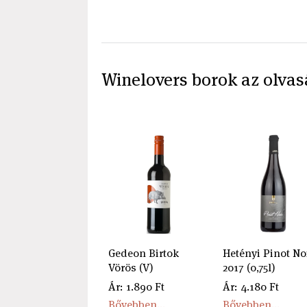
Winelovers borok az olvas
Gedeon Birtok
Hetényi Pinot No
Vörös (V)
2017 (0,75l)
Ár: 1.890 Ft
Ár: 4.180 Ft
Bővebben...
Bővebben...