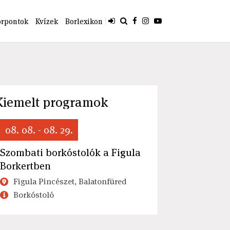
orpontok
Kvízek
Borlexikon
Kiemelt programok
08. 08. - 08. 29.
Szombati borkóstolók a Figula
Borkertben
Figula Pincészet, Balatonfüred
Borkóstoló