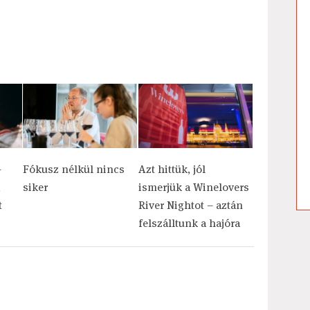
–
Fókusz nélkül nincs
Azt hittük, jól
,
siker
ismerjük a Winelovers
t
River Nightot – aztán
felszálltunk a hajóra