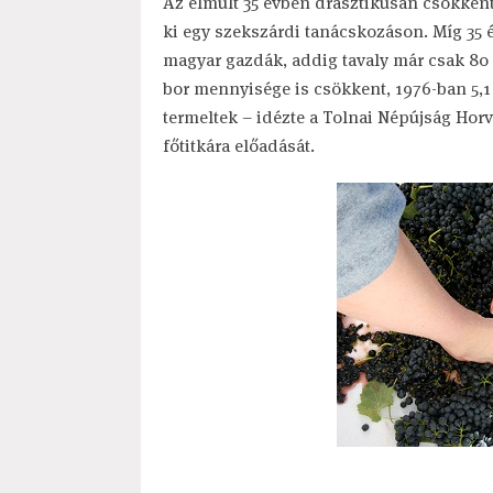
Az elmúlt 35 évben drasztikusan csökkent
ki egy szekszárdi tanácskozáson. Míg 35 é
magyar gazdák, addig tavaly már csak 80 
bor mennyisége is csökkent, 1976-ban 5,1 mi
termeltek – idézte a Tolnai Népújság Ho
főtitkára előadását.