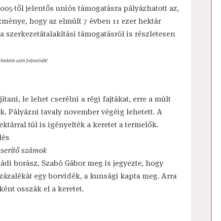
05-től jelentős uniós támogatásra pályázhatott az,
zménye, hogy az elmúlt 7 évben 11 ezer hektár
 szerkezetátalakítási támogatásról is részletesen
 hirdetés után folytatódik!
tani, le lehet cserélni a régi fajtákat, erre a múlt
k. Pályázni tavaly november végéig lehetett. A
tárral túl is igényelték a keretet a termelők.
eserítő számok
ádi borász, Szabó Gábor meg is jegyezte, hogy
 százalékát egy borvidék, a kunsági kapta meg. Arra
ként osszák el a keretet.