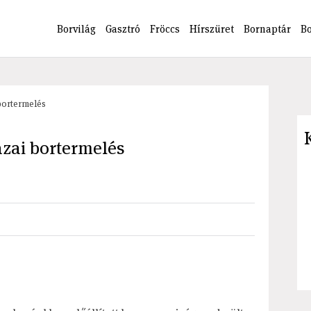
Borvilág
Gasztró
Fröccs
Hírszüret
Bornaptár
B
 bortermelés
azai bortermelés