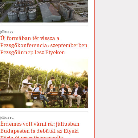
július 22.
Új formában tér vissza a
Pezsgőkonferencia: szeptemberben
Pezsgőünnep lesz Etyeken
július 10.
Érdemes volt várni rá: júliusban
Budapesten is debütál az Etyeki
Kúria új presztízspezsgője