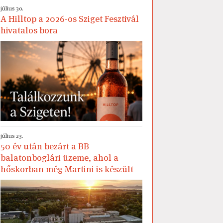
július 30.
A Hilltop a 2026-os Sziget Fesztivál
hivatalos bora
július 23.
50 év után bezárt a BB
balatonboglári üzeme, ahol a
hőskorban még Martini is készült