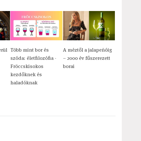
erül
Több mint bor és
A méztől a jalapeñóig
szóda: életfilozófia -
– 2000 év fűszerezett
Fröccskisokos
borai
kezdőknek és
haladóknak