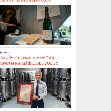
július 01.
Az „Év Pincészete 2026” díj
nyertese a mádi HOLDVÖLGY