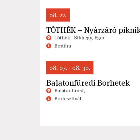
08. 22.
TÓTHÉK – Nyárzáró piknik
Tóthék - Síkhegy, Eger
Bortúra
08. 07. - 08. 30.
Balatonfüredi Borhetek
Balatonfüred,
Borfesztivál