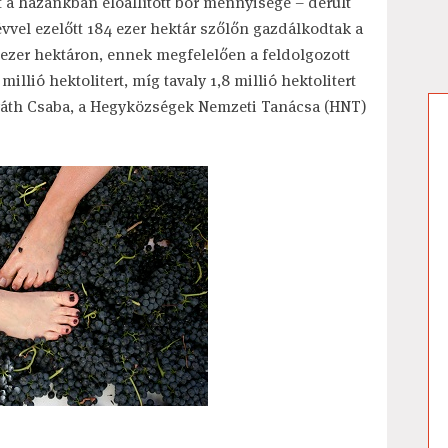
 a hazánkban előállított bor mennyisége – derült
vvel ezelőtt 184 ezer hektár szőlőn gazdálkodtak a
ezer hektáron, ennek megfelelően a feldolgozott
llió hektolitert, míg tavaly 1,8 millió hektolitert
rváth Csaba, a Hegyközségek Nemzeti Tanácsa (HNT)