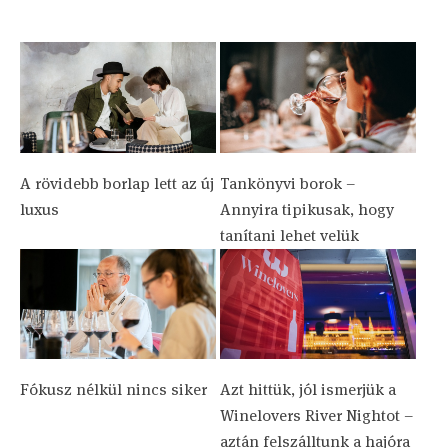
A rövidebb borlap lett az új
Tankönyvi borok –
luxus
Annyira tipikusak, hogy
tanítani lehet velük
Fókusz nélkül nincs siker
Azt hittük, jól ismerjük a
Winelovers River Nightot –
aztán felszálltunk a hajóra