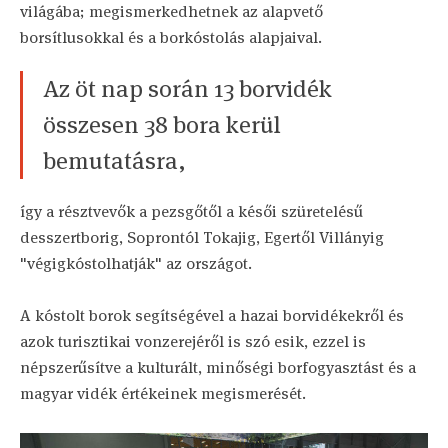
világába; megismerkedhetnek az alapvető
borsítlusokkal és a borkóstolás alapjaival.
Az öt nap során 13 borvidék
összesen 38 bora kerül
bemutatásra,
így a résztvevők a pezsgőtől a késői szüretelésű
desszertborig, Soprontól Tokajig, Egertől Villányig
"végigkóstolhatják" az országot.
A kóstolt borok segítségével a hazai borvidékekről és
azok turisztikai vonzerejéről is szó esik, ezzel is
népszerűsítve a kulturált, minőségi borfogyasztást és a
magyar vidék értékeinek megismerését.