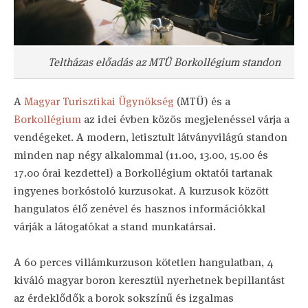
Teltházas előadás az MTÜ Borkollégium standon
A
Magyar Turisztikai Ügynökség
(MTÜ) és a
Borkollégium
az idei évben közös megjelenéssel várja a
vendégeket. A modern, letisztult látványvilágú standon
minden nap négy alkalommal (11.00, 13.00, 15.00 és
17.00 órai kezdettel) a Borkollégium oktatói tartanak
ingyenes borkóstoló kurzusokat. A kurzusok között
hangulatos élő zenével és hasznos információkkal
várják a látogatókat a stand munkatársai.
A 60 perces villámkurzuson kötetlen hangulatban, 4
kiváló magyar boron keresztül nyerhetnek bepillantást
az érdeklődők a borok sokszínű és izgalmas