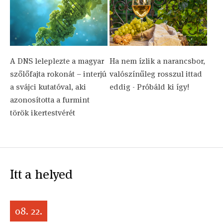
A DNS leleplezte a magyar
Ha nem ízlik a narancsbor,
szőlőfajta rokonát – interjú
valószínűleg rosszul ittad
a svájci kutatóval, aki
eddig - Próbáld ki így!
azonosította a furmint
török ikertestvérét
Itt a helyed
08. 22.