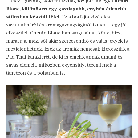
Ehhez a gazdag, sokrétű ízvilághoz jól illik egy
Chenin
Blanc, különösen egy gazdagabb, enyhén édesebb
stílusban készült tétel.
Ez a borfajta kivételes
savtartalmáról és aromagazdagságáról ismert – egy jól
elkészített Chenin Blanc-ban sárga alma, körte, birs,
maracuja, méz, sőt akár szerecsendió és vajas jegyek is
megjelenhetnek. Ezek az aromák nemcsak kiegészítik a
Pad Thai karakterét, de ki is emelik annak umami és
savas elemeit, miközben egyensúlyt teremtenek a
tányéron és a pohárban is.