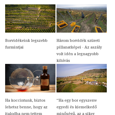
Borvidékeink legszebb
Három borvidék szüreti
furmintjai
pillanatképei - Az aszály
volt idén a legnagyobb
kihívás
Ha koccintunk, biztos
“Ha egy bor egyszerre
lehetsz benne, hogy az
egyedi és kiemelkedő
italodba nem tettem
minőségű, az a siker