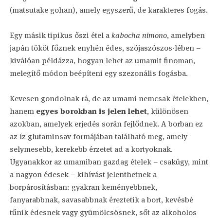
(matsutake gohan), amely egyszerű, de karakteres fogás.
Egy másik tipikus őszi étel a
kabocha nimono
, amelyben
japán tököt főznek enyhén édes, szójaszószos-lében –
kiválóan példázza, hogyan lehet az umamit finoman,
melegítő módon beépíteni egy szezonális fogásba.
Kevesen gondolnak rá, de az umami nemcsak ételekben,
hanem
egyes borokban is jelen lehet
, különösen
azokban, amelyek erjedés során fejlődnek. A borban ez
az íz glutaminsav formájában található meg, amely
selymesebb, kerekebb érzetet ad a kortyoknak.
Ugyanakkor az umamiban gazdag ételek – csakúgy, mint
a nagyon édesek – kihívást jelenthetnek a
borpárosításban: gyakran keményebbnek,
fanyarabbnak, savasabbnak éreztetik a bort, kevésbé
tűnik édesnek vagy gyümölcsösnek, sőt az alkoholos