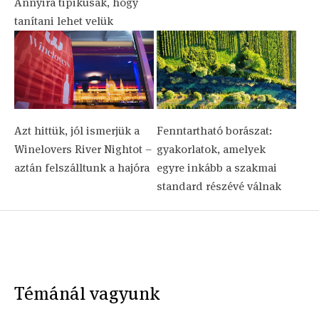
Annyira tipikusak, hogy
tanítani lehet velük
Azt hittük, jól ismerjük a
Fenntartható borászat:
Winelovers River Nightot –
gyakorlatok, amelyek
aztán felszálltunk a hajóra
egyre inkább a szakmai
standard részévé válnak
Témánál vagyunk