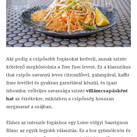
Aki pedig a csípősebb fogásokat kedveli, annak szinte
kötelező megkóstolnia a
Tom Yum
levest. Ez a klasszikus
thai csípős-savanyú leves citromfűvel, galangával, kaffir
lime levéllel és gyakran garnélával készül, és igazi
ízbomba: erőteljes savassága szinte
villámcsapásként
hat
az érzékekre, miközben a csípősség hosszan
megmarad a szájban.
Ehhez az intenzív fogáshoz egy Loire-völgyi Sauvignon
Blanc az egyik legjobb választás. Ez a bor gyümölcsös és