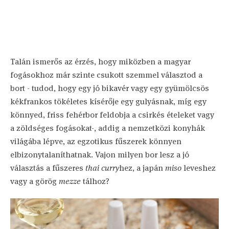
Talán ismerős az érzés, hogy miközben a magyar
fogásokhoz már szinte csukott szemmel választod a
bort - tudod, hogy egy jó bikavér vagy egy gyümölcsös
kékfrankos tökéletes kísérője egy gulyásnak, míg egy
könnyed, friss fehérbor feldobja a csirkés ételeket vagy
a zöldséges fogásokat-, addig a nemzetközi konyhák
világába lépve, az egzotikus fűszerek könnyen
elbizonytalaníthatnak. Vajon milyen bor lesz a jó
választás a fűszeres
thai curry
hez, a japán
miso
leveshez
vagy a görög
mezze
tálhoz?