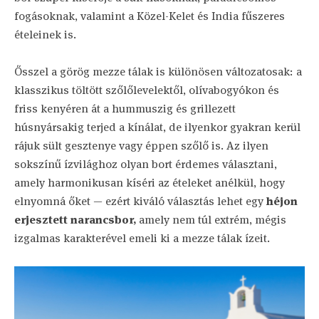
fogásoknak, valamint a Közel-Kelet és India fűszeres
ételeinek is.
Ősszel a görög mezze tálak is különösen változatosak: a
klasszikus töltött szőlőlevelektől, olívabogyókon és
friss kenyéren át a hummuszig és grillezett
húsnyársakig terjed a kínálat, de ilyenkor gyakran kerül
rájuk sült gesztenye vagy éppen szőlő is. Az ilyen
sokszínű ízvilághoz olyan bort érdemes választani,
amely harmonikusan kíséri az ételeket anélkül, hogy
elnyomná őket — ezért kiváló választás lehet egy
héjon
erjesztett narancsbor,
amely nem túl extrém, mégis
izgalmas karakterével emeli ki a mezze tálak ízeit.