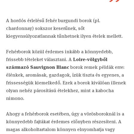
A hordós érlelésű fehér burgundi borok (pl.
chardonnay) sokszor keserűnek, sőt
kiegyensúlyozatlannak tűnhetnek ilyen ételek mellett.
Fehérborok közül érdemes inkább a könnyedebb,
frissebb tételeket választani. A
Loire-völgyből
származó Sauvignon Blanc
borok remek példák erre:
élénkek, aromásak, gazdagok, ízük tiszta és egyenes, a
frissességük kiemelkedő. Ezek a borok kiválóan illenek
olyan nehéz párosítású ételekhez, mint a kabocha
nimono.
Ahogy a fehérborok esetében, úgy a vörösboroknál is a
könnyedebb fajtákat érdemes előnyben részesíteni. A
magas alkoholtartalom könnyen elnyomhatja vagy