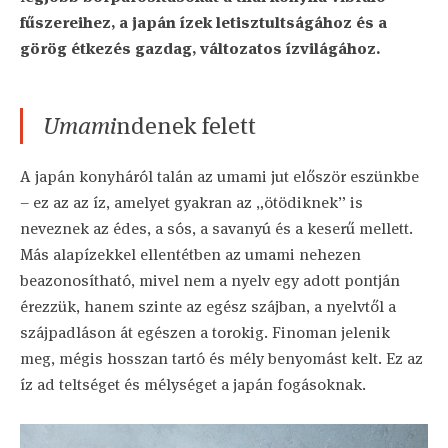
fűszereihez, a japán ízek letisztultságához és a
görög étkezés gazdag, változatos ízvilágához.
Umami
ndenek felett
A japán konyháról talán az umami jut először eszünkbe
– ez az az íz, amelyet gyakran az „ötödiknek” is
neveznek az édes, a sós, a savanyú és a keserű mellett.
Más alapízekkel ellentétben az umami nehezen
beazonosítható, mivel nem a nyelv egy adott pontján
érezzük, hanem szinte az egész szájban, a nyelvtől a
szájpadláson át egészen a torokig. Finoman jelenik
meg, mégis hosszan tartó és mély benyomást kelt. Ez az
íz ad teltséget és mélységet a japán fogásoknak.