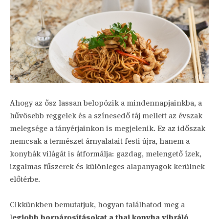
Ahogy az ősz lassan belopózik a mindennapjainkba, a
hűvösebb reggelek és a színesedő táj mellett az évszak
melegsége a tányérjainkon is megjelenik. Ez az időszak
nemcsak a természet árnyalatait festi újra, hanem a
konyhák világát is átformálja: gazdag, melengető ízek,
izgalmas fűszerek és különleges alapanyagok kerülnek
előtérbe.
Cikkünkben bemutatjuk, hogyan találhatod meg a
l
egjobb borpárosításokat a thai konyha vibráló