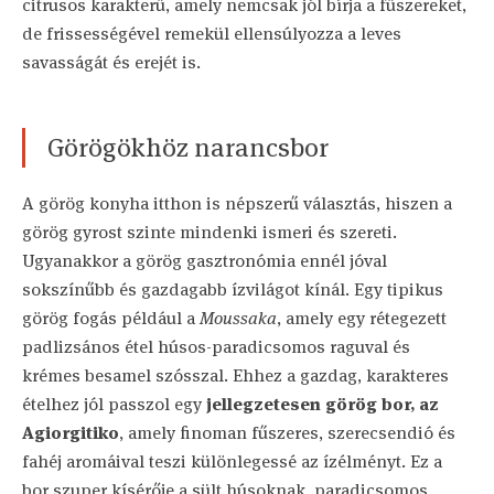
citrusos karakterű, amely nemcsak jól bírja a fűszereket,
de frissességével remekül ellensúlyozza a leves
savasságát és erejét is.
Görögökhöz narancsbor
A görög konyha itthon is népszerű választás, hiszen a
görög gyrost szinte mindenki ismeri és szereti.
Ugyanakkor a görög gasztronómia ennél jóval
sokszínűbb és gazdagabb ízvilágot kínál. Egy tipikus
görög fogás például a
Moussaka
, amely egy rétegezett
padlizsános étel húsos-paradicsomos raguval és
krémes besamel szósszal. Ehhez a gazdag, karakteres
ételhez jól passzol egy
jellegzetesen görög bor, az
Agiorgitiko
, amely finoman fűszeres, szerecsendió és
fahéj aromáival teszi különlegessé az ízélményt. Ez a
bor szuper kísérője a sült húsoknak, paradicsomos