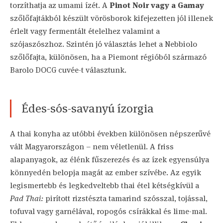
torzíthatja az umami ízét. A
Pinot Noir vagy a Gamay
szőlőfajtákból készült vörösborok kifejezetten jól illenek
érlelt vagy fermentált ételelhez valamint a
szójaszószhoz. Szintén jó választás lehet a Nebbiolo
szőlőfajta, különösen, ha a Piemont régióból származó
Barolo DOCG cuvée-t választunk.
Édes-sós-savanyú ízorgia
A thai konyha az utóbbi években különösen népszerűvé
vált Magyarországon – nem véletlenül. A friss
alapanyagok, az élénk fűszerezés és az ízek egyensúlya
könnyedén belopja magát az ember szívébe. Az egyik
legismertebb és legkedveltebb thai étel kétségkívül a
Pad Thai:
pirított rizstészta tamarind szósszal, tojással,
tofuval vagy garnélával, ropogós csírákkal és lime-mal.