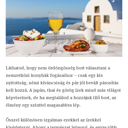
Láthatod, hogy nem ördöngösség bort választani a
nemzetközi konyhák fogásaihoz – csak egy kis
nyitottság, némi kíváncsiság és pár jól bevált párosítás
kell hozzá. A japán, thai és görög ízek mind más világot
képviselnek, de ha megtalálod a hozzájuk illő bort, az
élmény egy szinttel magasabbra lép.
Ősszel különösen izgalmas ezekkel az ízekkel
kísérletezni. Ahogy a természet lelassul, és egyre több