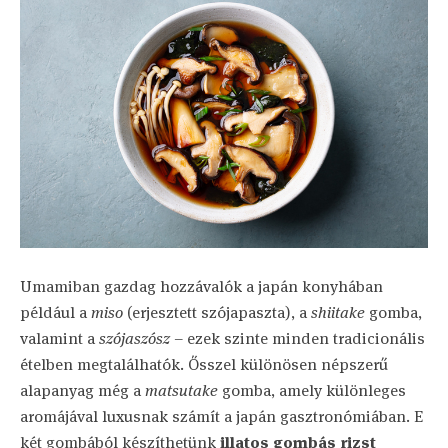
Umamiban gazdag hozzávalók a japán konyhában
például a
miso
(erjesztett szójapaszta), a
shiitake
gomba,
valamint a
szójaszósz
– ezek szinte minden tradicionális
ételben megtalálhatók. Ősszel különösen népszerű
alapanyag még a
matsutake
gomba, amely különleges
aromájával luxusnak számít a japán gasztronómiában. E
két gombából készíthetünk
illatos gombás rizst