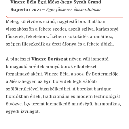
Vincze Béla Egri Mész-hegy Syrah Grand
Superior 2021 –
Eger fűszeres ékszerdoboza
Meleg, sötétvörös színű, nagytestű bor. Illatában
visszaköszön a fekete szeder, aszalt szilva, karácsonyi
fűszerek, feketebors. Ízében csokoládés aromáihoz,
szépen illeszkedik az érett áfonya és a fekete ribizli.
A pincészet
Vincze Borászat
néven vált ismertté,
kimagasló ár-érték arányú borok elkötelezett
forgalmazójaként. Vincze Béla, a 2005. Év Bortermelője,
a Mész-hegyen az Egri borvidék legkiválóbb
szőlőterületével büszkélkedhet. A borokat barrique
hordókban érleli, tradicionális és modern technológiát
ötvözve. Így teremt kiemelkedő minőségű, harmonikus,
egyedi ízvilágot.