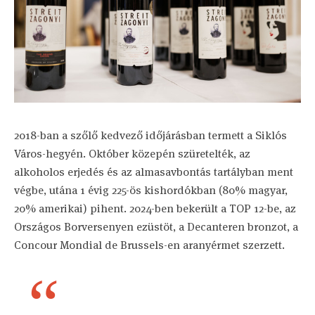
2018-ban a szőlő kedvező időjárásban termett a Siklós
Város-hegyén. Október közepén szüretelték, az
alkoholos erjedés és az almasavbontás tartályban ment
végbe, utána 1 évig 225-ös kishordókban (80% magyar,
20% amerikai) pihent. 2024-ben bekerült a TOP 12-be, az
Országos Borversenyen ezüstöt, a Decanteren bronzot, a
Concour Mondial de Brussels-en aranyérmet szerzett.