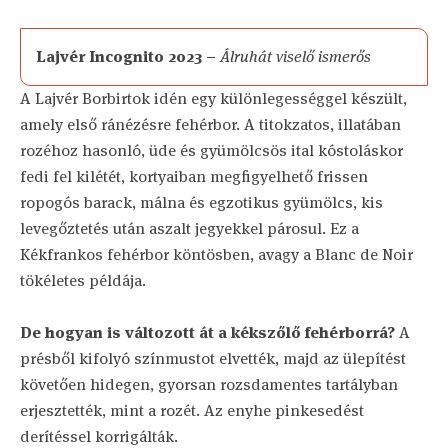
Lajvér Incognito 2023 –
Álruhát viselő ismerős
A Lajvér Borbirtok idén egy különlegességgel készült,
amely első ránézésre fehérbor. A titokzatos, illatában
rozéhoz hasonló, üde és gyümölcsös ital kóstoláskor
fedi fel kilétét, kortyaiban megfigyelhető frissen
ropogós barack, málna és egzotikus gyümölcs, kis
levegőztetés után aszalt jegyekkel párosul. Ez a
Kékfrankos fehérbor köntösben, avagy a Blanc de Noir
tökéletes példája.
De hogyan is változott át a kékszőlő fehérborrá?
A
présből kifolyó színmustot elvették, majd az ülepítést
követően hidegen, gyorsan rozsdamentes tartályban
erjesztették, mint a rozét. Az enyhe pinkesedést
derítéssel korrigálták.