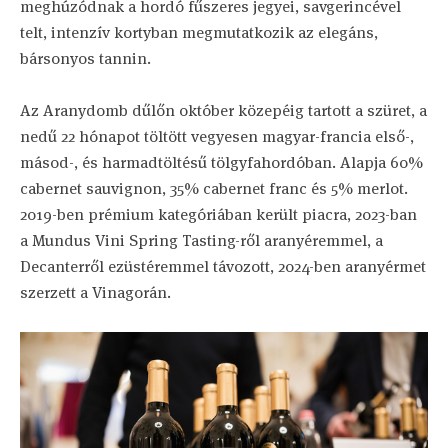
meghúzódnak a hordó fűszeres jegyei, savgerincével
telt, intenzív kortyban megmutatkozik az elegáns,
bársonyos tannin.
Az Aranydomb dűlőn október közepéig tartott a szüret, a
nedű 22 hónapot töltött vegyesen magyar-francia első-,
másod-, és harmadtöltésű tölgyfahordóban. Alapja 60%
cabernet sauvignon, 35% cabernet franc és 5% merlot.
2019-ben prémium kategóriában került piacra, 2023-ban
a Mundus Vini Spring Tasting-ről aranyéremmel, a
Decanterről ezüstéremmel távozott, 2024-ben aranyérmet
szerzett a Vinagorán.