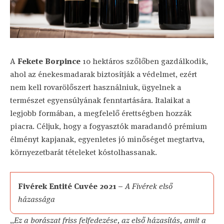
A
Fekete Borpince
10 hektáros szőlőben gazdálkodik,
ahol az énekesmadarak biztosítják a védelmet, ezért
nem kell rovarölőszert használniuk, ügyelnek a
természet egyensúlyának fenntartására. Italaikat a
legjobb formában, a megfelelő érettségben hozzák
piacra. Céljuk, hogy a fogyasztók maradandó prémium
élményt kapjanak, egyenletes jó minőséget megtartva,
környezetbarát tételeket kóstolhassanak.
Fivérek Entité Cuvée 2021 –
A Fivérek első
házassága
„
Ez a borászat friss felfedezése, az első házasítás, amit a