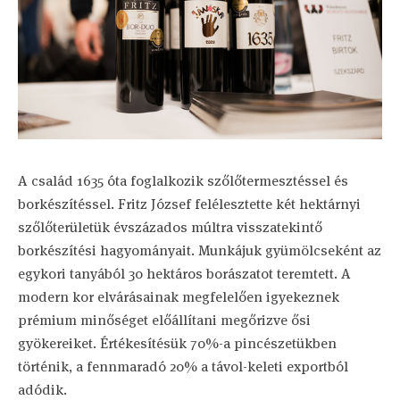
A család 1635 óta foglalkozik szőlőtermesztéssel és
borkészítéssel. Fritz József felélesztette két hektárnyi
szőlőterületük évszázados múltra visszatekintő
borkészítési hagyományait. Munkájuk gyümölcseként az
egykori tanyából 30 hektáros borászatot teremtett. A
modern kor elvárásainak megfelelően igyekeznek
prémium minőséget előállítani megőrizve ősi
gyökereiket. Értékesítésük 70%-a pincészetükben
történik, a fennmaradó 20% a távol-keleti exportból
adódik.