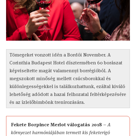
Tömegeket vonzott idén a Bordói November. A
Corinthia Budapest Hotel dísztermében 60 borászat
képviseltette magát valamennyi borrégióból. A
megszokott minőség mellett csúcsborokkal és
különlegességekkel is találkozhattunk, ezáltal kiváló
lehetőség adódott a hazai felhozatal feltérképezésére
és az ízlelőbimbónk trenírozására.
Fekete Borpince Merlot válogatás 2018 –
A
környezet harmóniájában termett kis feketerigó