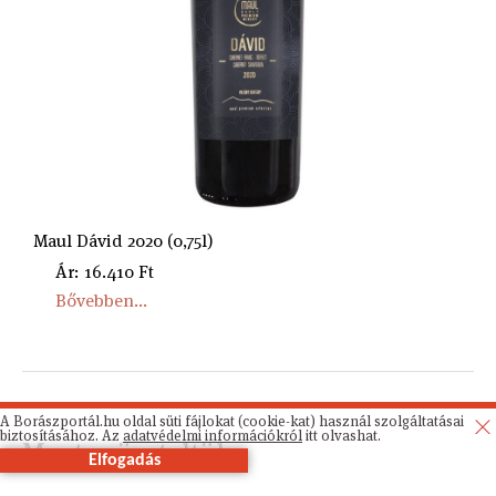
Maul Dávid 2020 (0,75l)
Ár: 16.410 Ft
Bővebben...
A Borászportál.hu oldal süti fájlokat (cookie-kat) használ szolgáltatásai
biztosításához. Az
adatvédelmi információkról
itt olvashat.
Most szüreteltük
Elfogadás