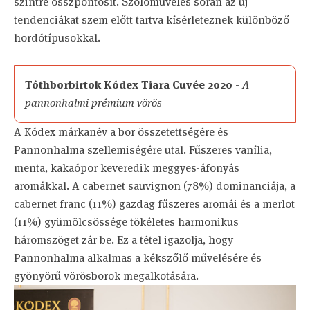
szintre összpontosít. Szőlőművelés során az új
tendenciákat szem előtt tartva kísérleteznek különböző
hordótípusokkal.
Tóthborbirtok Kódex Tiara Cuvée 2020 -
A
pannonhalmi prémium vörös
A Kódex márkanév a bor összetettségére és
Pannonhalma szellemiségére utal. Fűszeres vanília,
menta, kakaópor keveredik meggyes-áfonyás
aromákkal. A cabernet sauvignon (78%) dominanciája, a
cabernet franc (11%) gazdag fűszeres aromái és a merlot
(11%) gyümölcsössége tökéletes harmonikus
háromszöget zár be. Ez a tétel igazolja, hogy
Pannonhalma alkalmas a kékszőlő művelésére és
gyönyörű vörösborok megalkotására.