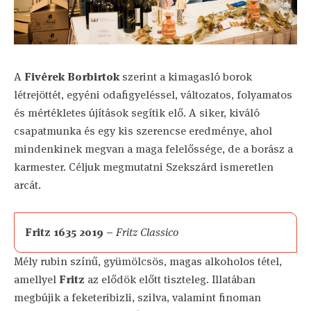
A
Fivérek Borbirtok
szerint a kimagasló borok
létrejöttét, egyéni odafigyeléssel, változatos, folyamatos
és mértékletes újítások segítik elő. A siker, kiváló
csapatmunka és egy kis szerencse eredménye, ahol
mindenkinek megvan a maga felelőssége, de a borász a
karmester. Céljuk megmutatni Szekszárd ismeretlen
arcát.
Fritz 1635 2019 –
Fritz Classico
Mély rubin színű, gyümölcsös, magas alkoholos tétel,
amellyel
Fritz
az elődök előtt tiszteleg. Illatában
megbújik a feketeribizli, szilva, valamint finoman