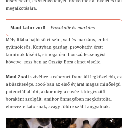
kísérletezni, és szenvedéllyel törekednek a tökéletes ital
megalkotására.
Maul Lator 2018 –
Provokatív és markáns
Mély lilába hajló sötét szín, vad és markáns, erdei
gyümölcsös. Kortyban gazdag, provokatív, érett
tanninok kísérik, simogatóan hosszú lecsengést
követve. 2022-ben az Ország Bora címet viselte.
Maul Zsolt
szívéhez a cabernet franc áll legközelebb, ez
a büszkesége. 2006-ban az első évjárat magas minőségű
potenciállal bírt, akkor még a cuvée-k kiegészítő
boraként szolgált; amikor önmagában megkóstolta,
elnevezte Lator-nak, avagy földre szállt angyalnak.