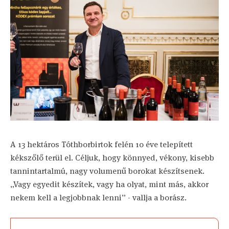
A 13 hektáros Tóthborbirtok felén 10 éve telepített
kékszőlő terül el. Céljuk, hogy könnyed, vékony, kisebb
tannintartalmú, nagy volumenű borokat készítsenek.
„Vagy egyedit készítek, vagy ha olyat, mint más, akkor
nekem kell a legjobbnak lenni” - vallja a borász.