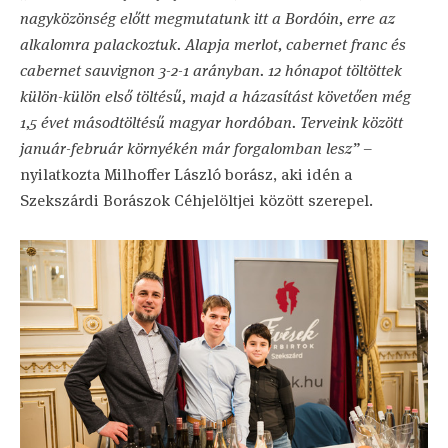
nagyközönség előtt megmutatunk itt a Bordóin, erre az
alkalomra palackoztuk. Alapja merlot, cabernet franc és
cabernet sauvignon 3-2-1 arányban. 12 hónapot töltöttek
külön-külön első töltésű, majd a házasítást követően még
1,5 évet másodtöltésű magyar hordóban. Terveink között
január-február környékén már forgalomban lesz”
–
nyilatkozta Milhoffer László borász, aki idén a
Szekszárdi Borászok Céhjelöltjei között szerepel.