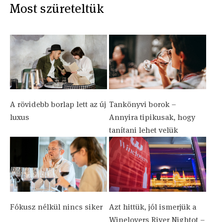
Most szüreteltük
A rövidebb borlap lett az új
Tankönyvi borok –
luxus
Annyira tipikusak, hogy
tanítani lehet velük
Fókusz nélkül nincs siker
Azt hittük, jól ismerjük a
Winelovers River Nightot –