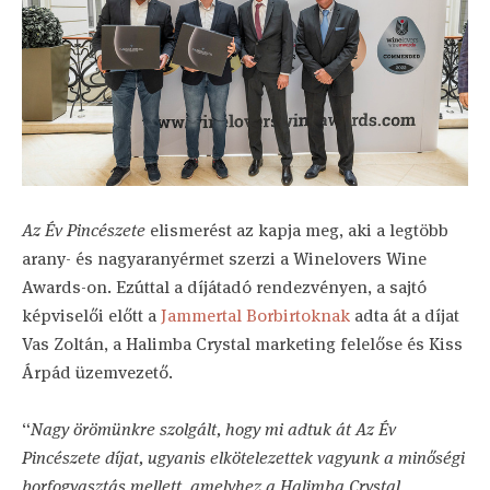
Az Év Pincészete
elismerést az kapja meg, aki a legtöbb
arany- és nagyaranyérmet szerzi a Winelovers Wine
Awards-on. Ezúttal a díjátadó rendezvényen, a sajtó
képviselői előtt a
Jammertal Borbirtoknak
adta át a díjat
Vas Zoltán, a Halimba Crystal marketing felelőse és Kiss
Árpád üzemvezető.
“
Nagy örömünkre szolgált, hogy mi adtuk át Az Év
Pincészete díjat, ugyanis elkötelezettek vagyunk a minőségi
borfogyasztás mellett, amelyhez a Halimba Crystal