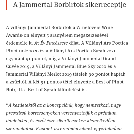
A Jammertal Borbirtok sikerreceptje
A villányi Jammertal Borbirtok a Winelovers Wine
Awards-on elnyert 5 aranyérem megszerzésével
érdemelte ki
Az Év Pincészete
díjat. A Villányi Ars Poetica
Pinot noir 2020 és a Villányi Ars Poetica Syrah 2021
egyaránt 91 pontot, míg a Villányi Jammertal Grand
Cuvée 2019, a Villányi Jammertal Blue Sky 2020 és a
Jammertal Villányi Merlot 2019 tételek 90 pontot kaptak
a zsűritől. A két 91 pontos tétel elnyerte a Best of Pinot
Noir, ill. a Best of Syrah kitüntetést is.
“
A kezdetektől az a koncepciónk, hogy nemzetközi, nagy
presztízsű borversenyeken versenyeztetjük a prémium
tételeinket, és évről évre sikerül ezeken kiemelkedően
szerepelnünk. Ezeknek az eredményeknek egyértelműen