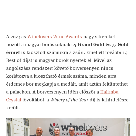
A 2023-as
Winelovers Wine Awards
nagy sikereket
hozott a magyar borászoknak:
4 Grand Gold és 77 Gold
érmet
is kiosztott számukra a zsűri. Emellett további 14
Best of díjat is magyar borok nyertek el. Mivel az
angolszász rendszert követő borversenyen nincs
korlátozva a kiosztható érmek száma, minden arra
érdemes bor megkapja a medált, amit aztán feltüntethet
a palackon. A borversenyen idén először a
Halimba
Crystal
jóvoltából a
Winery of the Year
díj is kihirdetésre
került.