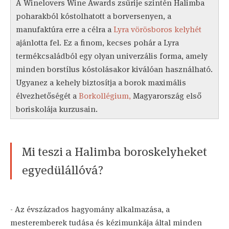
A Winelovers Wine Awards zsűrije szintén Halimba
poharakból kóstolhatott a borversenyen, a
manufaktúra erre a célra a
Lyra vörösboros kelyhét
ajánlotta fel. Ez a finom, kecses pohár a Lyra
termékcsaládból egy olyan univerzális forma, amely
minden borstílus kóstolásakor kiválóan használható.
Ugyanez a kehely biztosítja a borok maximális
élvezhetőségét a
Borkollégium,
Magyarország első
boriskolája kurzusain.
Mi teszi a Halimba boroskelyheket
egyedülállóvá?
- Az évszázados hagyomány alkalmazása, a
mesteremberek tudása és kézimunkája által minden