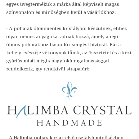
egyes üvegtermékük a márka által képviselt magas
színvonalon és minőségben kerül a vásárlókhoz.
- A poharak ólommentes kristályból készülnek, ehhez
olyan nemes anyagokat adnak hozzá, amely a régi
ólmos poharakhoz hasonló csengést biztosít. Bár a
kehely csészéje vékonynak tűnik, az összetétel és a kézi
gyártás miatt mégis nagyfokú rugalmassággal
rendelkezik, így rendkívül strapabíró.
- A Halimba-poharak csak első osztályú minőségben