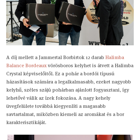
A díj mellett a Jammertal Borbirtok 12 darab
Halimba
Balance Bordeaux
vörösboros kelyhet is átvett a Halimba
Crystal képviselőitől. Ez a pohár a bordói típusú
házasítások számára a legalkalmasabb, ezeket nagyobb
kelyhű, széles szájú pohárban ajánlott fogyasztani, így
lehetővé válik az ízek fokozása. A nagy kehely
üvegfelülete továbbá kiegyenlíti a magasabb
savtartalmat, miközben kiemeli az aromákat és a bor
karakterisztikáját.