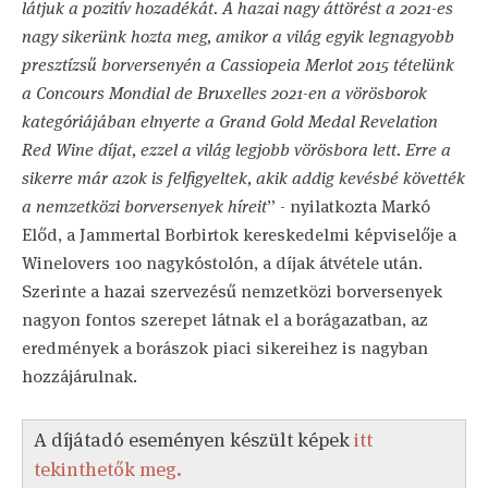
látjuk a pozitív hozadékát. A hazai nagy áttörést a 2021-es
nagy sikerünk hozta meg, amikor a világ egyik legnagyobb
presztízsű borversenyén a Cassiopeia Merlot 2015 tételünk
a Concours Mondial de Bruxelles 2021-en a vörösborok
kategóriájában elnyerte a Grand Gold Medal Revelation
Red Wine díjat, ezzel a világ legjobb vörösbora lett. Erre a
sikerre már azok is felfigyeltek, akik addig kevésbé követték
a nemzetközi borversenyek híreit
” - nyilatkozta Markó
Előd, a Jammertal Borbirtok kereskedelmi képviselője a
Winelovers 100 nagykóstolón, a díjak átvétele után.
Szerinte a hazai szervezésű nemzetközi borversenyek
nagyon fontos szerepet látnak el a borágazatban, az
eredmények a borászok piaci sikereihez is nagyban
hozzájárulnak.
A díjátadó eseményen készült képek
itt
tekinthetők meg.