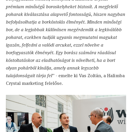
prémium minőségű boroskelyheket biztosít. A megfelelő
poharak kiválasztása alapvető fontosságú, hiszen nagyban
befolyásolhatja a borkóstolás élményét. Minden minőségi
bor, de a legjobbak különösen megérdemlik a legkiválóbb
poharat, ezekben tudják ugyanis megmutatni magukat
igazán, felfedni a valódi arcukat, ezzel növelve a
borfogyasztók élményét. Egy borász számára ráadásul
kóstoltatáskor az eladhatóságot is növelheti, ha a bort
olyan pohárból kínálja, amely annak legszebb
tulajdonságait tárja fel
” - emelte ki Vas Zoltán, a Halimba
Crystal marketing felelőse.