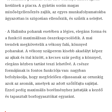
kerülnek a piacra. A gyártás során magas
minőségellenőrzés zajlik, az egyes munkafolyamatokba
ágyazottan is szigorúan ellenőrzik, és szűrik a selejtet.
- A Halimba poharak esetében a légies, elegáns forma és
a funkció maximálisan összekapcsolódik. A mai
trendek megkövetelik a vékony falú, könnyed
poharakat. A vékony szájperem kisebb akadályt képez
az ajkak és ital között, a kecses szár pedig a könnyed,
elegáns kézben tartást teszi lehetővé. A csésze
formájának is fontos funkciója van: nagyban
befolyásolja, hogy megfelelően eljussanak az orrunkig
azok az aromák, amelyek az adott szőlőfajta sajátjai.
Ezzel pedig maximális borélményhez juttatják a kezdő
és tapasztalt borfogyasztókat egyaránt.