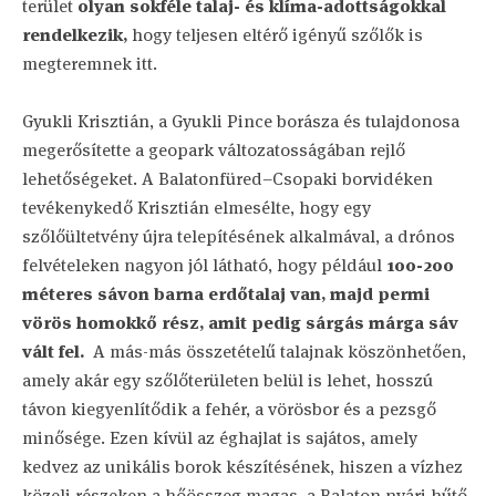
terület
olyan sokféle talaj- és klíma-adottságokkal
rendelkezik,
hogy teljesen eltérő igényű szőlők is
megteremnek itt.
Gyukli Krisztián, a Gyukli Pince borásza és tulajdonosa
megerősítette a geopark változatosságában rejlő
lehetőségeket. A Balatonfüred–Csopaki borvidéken
tevékenykedő Krisztián elmesélte, hogy egy
szőlőültetvény újra telepítésének alkalmával, a drónos
felvételeken nagyon jól látható, hogy például
100-200
méteres sávon barna erdőtalaj van, majd permi
vörös homokkő rész, amit pedig sárgás márga sáv
vált fel.
A más-más összetételű talajnak köszönhetően,
amely akár egy szőlőterületen belül is lehet, hosszú
távon kiegyenlítődik a fehér, a vörösbor és a pezsgő
minősége. Ezen kívül az éghajlat is sajátos, amely
kedvez az unikális borok készítésének, hiszen a vízhez
közeli részeken a hőösszeg magas, a Balaton nyári hűtő,