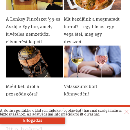
A Lenkey Pincészet '99-es
Mit kezdjünk a megmaradt
Aszúja: Egy bor, amely
borral? – egy húsos, egy
kivételes nemzetközi
vega étel, meg egy
elismerést kapott
desszert
Miért kell drót a
Válasszunk bort
pezsgődugóra?
könnyedén!
A Borászportál.hu oldal süti fájlokat (cookie-kat) használ szolgáltatásai
biztosításához. Az
adatvédelmi információkról
itt olvashat.
Elfogadás
Itt a helyed