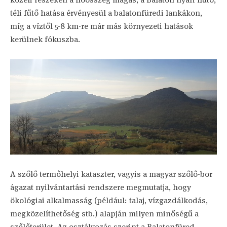
téli fűtő hatása érvényesül a balatonfüredi lankákon,
míg a víztől 5-8 km-re már más környezeti hatások
kerülnek fókuszba.
A szőlő termőhelyi kataszter, vagyis a magyar szőlő-bor
ágazat nyilvántartási rendszere megmutatja, hogy
ökológiai alkalmasság (például: talaj, vízgazdálkodás,
megközelíthetőség stb.) alapján milyen minőségű a
szőlőterület. Az osztályozás szerint a Balatonfüred–