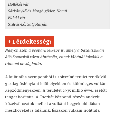
Hollókői vár
Sárkánykő és Morgó-gödör, Nemti
Füleki vár
Szilvás-kő, Salgótarján
+ 1 érdekesség:
Nagyon szép a geopark jelképe is, amely a bazaltsziklán
álló Somoskői várat ábrázolja, ennek lábánál húzódik a
trianoni országhatár.
A kulturális szempontból is sokszínű terület rendkívül
gazdag őslénytani lelőhelyekben és különleges vulkáni
képződményekben. A területet 25-35 millió évvel ezelőtt
tenger borította. A Cserhát központi részén andezit
kőzetváltozatok mellett a vulkáni hegyek oldalában
mészköveket is találunk. Északon vulkáni riolittufa