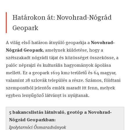
Határokon át: Novohrad-Nógrád
Geopark
A világ első határon átnyúló geoparkja a
Novohrad-
Nógrád Geopark,
amelynek küldetése, hogy a
szétszakadt nógrádi tájat és közösséget összekösse, a
palóc néprajzi és kulturális hagyományok ápolása
mellett. Ez a geopark 1619 km2 területű és 64 magyar,
valamint 28 szlovák település a része. Számos, földtani
szempontból jelentős emlék maradt itt fenn, melyek
egyben lenyűgöző látványt is nyújtanak.
5 bakancslistás látnivaló, geotóp a Novohrad-
Nógrád Geoparkban:
Ipolytarnóci Ősmaradványok