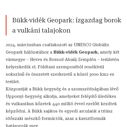
Bükk-vidék Geopark: ízgazdag borok
a vulkáni talajokon
2024. márciusban csatlakozott az UNESCO Globális
Geopark hálózatához a
Bükk-vidék Geopark,
amely két
vármegye – Heves és Borsod-Abaúj-Zemplén – területén
helyezkedik el. Földtani szempontból rendkívül
sokszínű és összetett szerkezetű a közel 3000 km2-es
terület.
Központját a Bükk hegység és a szomszédságában lévő
Upponyi-hegység alkotja, amelyeket felépítő üledékes
és vulkanikus kőzetek 440 millió évvel ezelőtt kezdtek
képződni. A Bükk sajátos és egyedi arculatát a triász
időszaki mészkő-formációk, azaz a karsztformák
határozzák meg.