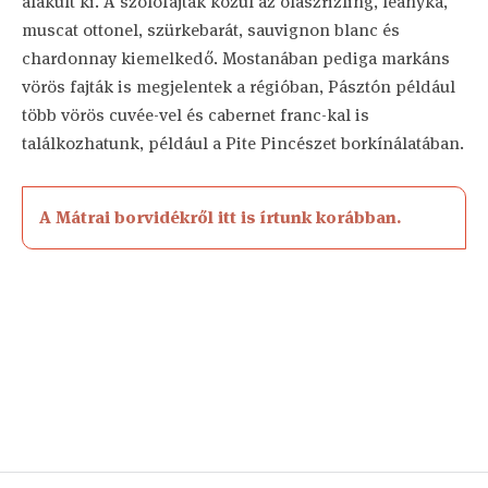
alakult ki. A szőlőfajták közül az olaszrizling, leányka,
muscat ottonel, szürkebarát, sauvignon blanc és
chardonnay kiemelkedő. Mostanában pediga markáns
vörös fajták is megjelentek a régióban, Pásztón például
több vörös cuvée-vel és cabernet franc-kal is
találkozhatunk, például a Pite Pincészet borkínálatában.
A Mátrai borvidékről itt is írtunk korábban.