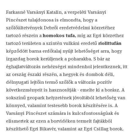
Farkasné Varsányi Katalin, a verpeléti Varsányi
Pincészet tulajdonosa is elmondta, hogy a
szőlőültetvények Debrői eredetvédelmi körzetéhez
tartozó részein a
homokos tufa,
míg az Egri körzethez
tartozó területen a szintén vulkáni eredetű
riolittufán
képződött barna erdőtalaj nyújt lehetőséget arra, hogy
ízgazdag borok kerüljenek a poharakba. S bár az
éghajlatváltozás nehézségei mindenhol jelentkeznek, itt
az ország északi részén, a hegyek és dombok déli,
délnyugati lejtőin termő szőlők a változás pozitív
következményeit is hasznosítják - emelte ki a borász. A
sokszínű geopark helyzetének jóvoltából lehetőség van
könnyed, valamint testesebb borok készítésére is. A
Varsányi Pincészet számára is kulcsfontosságúak és
elismertek az ezen a borvidéken termelt fajtákból
készíthető Egri Bikavér, valamint az Egri Csillag borok.