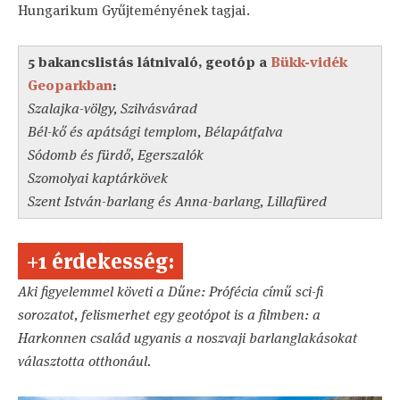
Hungarikum Gyűjteményének tagjai.
5 bakancslistás látnivaló, geotóp a
Bükk-vidék
Geoparkban
:
Szalajka-völgy, Szilvásvárad
Bél-kő és apátsági templom, Bélapátfalva
Sódomb és fürdő, Egerszalók
Szomolyai kaptárkövek
Szent István-barlang és Anna-barlang, Lillafüred
+1 érdekesség:
Aki figyelemmel követi a Dűne: Prófécia című sci-fi
sorozatot, felismerhet egy geotópot is a filmben: a
Harkonnen család ugyanis a noszvaji barlanglakásokat
választotta otthonául.