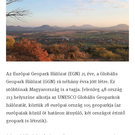
Az Európai Geopark Hálózat (EGN) 25 éve, a Globális
Geopark Hálózat (GGN) rá néhány évra jött létre. Ez
utóbbinak Magyarország is a tagja. Jelenleg 48 ország
213 helyszíne alkotja az UNESCO Globális Geoparkok
hálózatát, köztük 28 európai ország 105 geoparkja (az
európaiak közül öt határon átnyúló, két országot érintő
geopark is létezik).