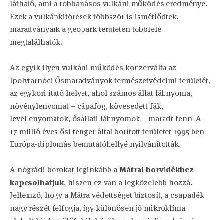
látható, ami a robbanásos vulkáni működés eredménye.
Ezek a vulkánkitörések többször is ismétlődtek,
maradványaik a geopark területén többfelé
megtalálhatók.
Az egyik ilyen vulkáni működés konzerválta az
Ipolytarnóci Ősmaradványok természetvédelmi területét,
az egykori itató helyet, ahol számos állat lábnyoma,
növénylenyomat – cápafog, kövesedett fák,
levéllenyomatok, ősállati lábnyomok – maradt fenn. A
17 millió éves ősi tenger által borított területet 1995-ben
Európa-diplomás bemutatóhellyé nyilvánították.
A nógrádi borokat leginkább a
Mátrai borvidékhez
kapcsolhatjuk
, hiszen ez van a legközelebb hozzá.
Jellemző, hogy a Mátra védettséget biztosít, a csapadék
nagy részét felfogja, így különösen jó mikroklíma