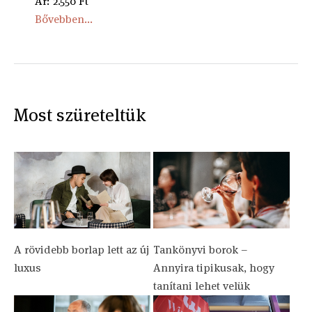
Ár: 2.550 Ft
Bővebben...
Most szüreteltük
A rövidebb borlap lett az új
Tankönyvi borok –
luxus
Annyira tipikusak, hogy
tanítani lehet velük