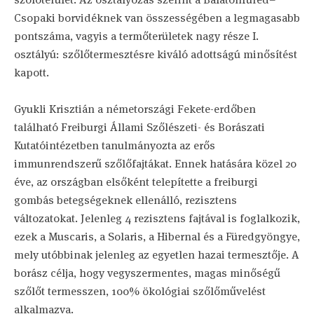
Csopaki borvidéknek van összességében a legmagasabb
pontszáma, vagyis a termőterületek nagy része I.
osztályú: szőlőtermesztésre kiváló adottságú minősítést
kapott.
Gyukli Krisztián a németországi Fekete-erdőben
található Freiburgi Állami Szőlészeti- és Borászati
Kutatóintézetben tanulmányozta az erős
immunrendszerű szőlőfajtákat. Ennek hatására közel 20
éve, az országban elsőként telepítette a freiburgi
gombás betegségeknek ellenálló, rezisztens
változatokat. Jelenleg 4 rezisztens fajtával is foglalkozik,
ezek a Muscaris, a Solaris, a Hibernal és a Füredgyöngye,
mely utóbbinak jelenleg az egyetlen hazai termesztője. A
borász célja, hogy vegyszermentes, magas minőségű
szőlőt termesszen, 100% ökológiai szőlőművelést
alkalmazva.