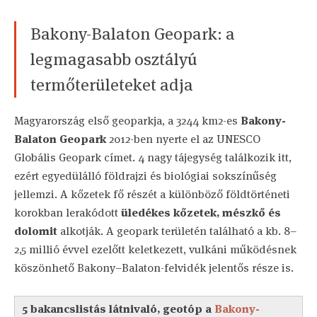
Bakony-Balaton Geopark: a
legmagasabb osztályú
termőterületeket adja
Magyarország első geoparkja, a 3244 km2-es
Bakony-
Balaton Geopark
2012-ben nyerte el az UNESCO
Globális Geopark címet. 4 nagy tájegység találkozik itt,
ezért egyedülálló földrajzi és biológiai sokszínűség
jellemzi. A kőzetek fő részét a különböző földtörténeti
korokban lerakódott
üledékes kőzetek, mészkő és
dolomit
alkotják. A geopark területén található a kb. 8–
2,5 millió évvel ezelőtt keletkezett, vulkáni működésnek
köszönhető Bakony–Balaton-felvidék jelentős része is.
5 bakancslistás látnivaló, geotóp a
Bakony-