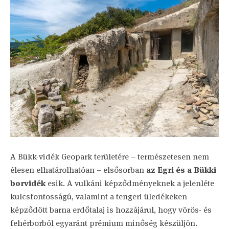
A Bükk-vidék Geopark területére – természetesen nem
élesen elhatárolhatóan – elsősorban
az Egri és a Bükki
borvidék
esik. A vulkáni képződményeknek a jelenléte
kulcsfontosságú, valamint a tengeri üledékeken
képződött barna erdőtalaj is hozzájárul, hogy vörös- és
fehérborból egyaránt prémium minőség készüljön.