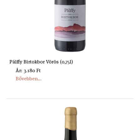
Pálffy Birtokbor Vörös (0,75l)
Ár: 3.180 Ft
Bővebben...