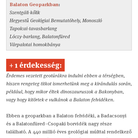
Balaton Geoparkban
:
Szentgáli-kőlik
Hegyestű Geológiai Bemutatóhely, Monoszló
Tapolcai-tavasbarlang
Lóczy-barlang, Balatonfüred
Várpalotai homokbánya
+ 1 érdekesség:
Érdemes vezetett geotúrákra indulni ebben a térségben,
hiszen rengeteg titkot ismerhetünk meg a kirándulás során,
például, hogy mikor éltek dinoszauruszok a Bakonyban,
vagy hogy kitörtek-e vulkánok a Balaton-felvidéken.
Ebben a geoparkban a Balaton-felvidéki, a Badacsonyi
és a Balatonfüred–Csopaki borvidék nagy része
található. A 440 millió éves geológiai múlttal rendelkező