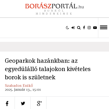
BORRÓL
MINDENKINEK
Geoparkok hazánkban: az
egyedülálló talajokon kivételes
borok is születnek
Szabados Enikő
2025. január 13., 15:01