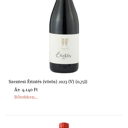
Szentesi Érintés (vörös) 2023 (V) (0,75l)
Ár: 4.140 Ft
Bővebben...