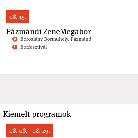
08. 15.
Pázmándi ZeneMegabor
Boroslány Borműhely, Pázmánd
Borfesztivál
Kiemelt programok
08. 08. - 08. 29.