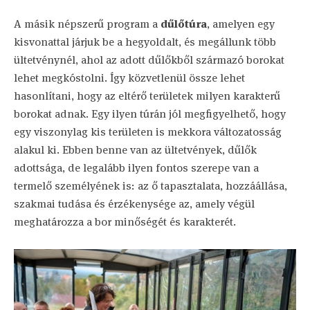
A másik népszerű program a
dűlőtúra
, amelyen egy
kisvonattal járjuk be a hegyoldalt, és megállunk több
ültetvénynél, ahol az adott dűlőkből származó borokat
lehet megkóstolni. Így közvetlenül össze lehet
hasonlítani, hogy az eltérő területek milyen karakterű
borokat adnak. Egy ilyen túrán jól megfigyelhető, hogy
egy viszonylag kis területen is mekkora változatosság
alakul ki. Ebben benne van az ültetvények, dűlők
adottsága, de legalább ilyen fontos szerepe van a
termelő személyének is: az ő tapasztalata, hozzáállása,
szakmai tudása és érzékenysége az, amely végül
meghatározza a bor minőségét és karakterét.