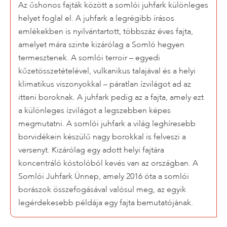
Az őshonos fajták között a somlói juhfark különleges
helyet foglal el. A juhfark a legrégibb írásos
emlékekben is nyilvántartott, többszáz éves fajta,
amelyet mára szinte kizárólag a Somló hegyen
termesztenek. A somlói terroir – egyedi
kőzetösszetételével, vulkanikus talajával és a helyi
klimatikus viszonyokkal – páratlan ízvilágot ad az
itteni boroknak. A juhfark pedig az a fajta, amely ezt
a különleges ízvilágot a legszebben képes
megmutatni. A somlói juhfark a világ leghíresebb
borvidékein készülő nagy borokkal is felveszi a
versenyt. Kizárólag egy adott helyi fajtára
koncentráló kóstolóból kevés van az országban. A
Somlói Juhfark Ünnep, amely 2016 óta a somlói
borászok összefogásával valósul meg, az egyik
legérdekesebb példája egy fajta bemutatójának.