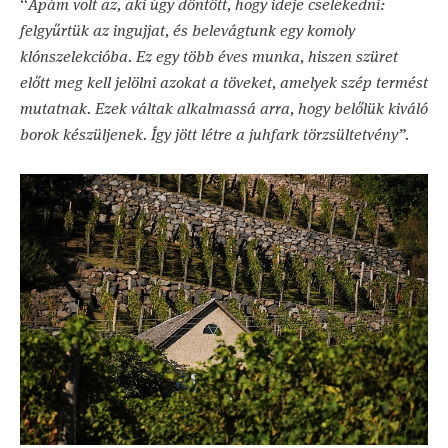
“
Apám volt az, aki úgy döntött, hogy ideje cselekedni:
felgyűrtük az ingujjat, és belevágtunk egy komoly
klónszelekcióba. Ez egy több éves munka, hiszen szüret
előtt meg kell jelölni azokat a töveket, amelyek szép termést
mutatnak. Ezek váltak alkalmassá arra, hogy belőlük kiváló
borok készüljenek. Így jött létre a juhfark törzsültetvény”.