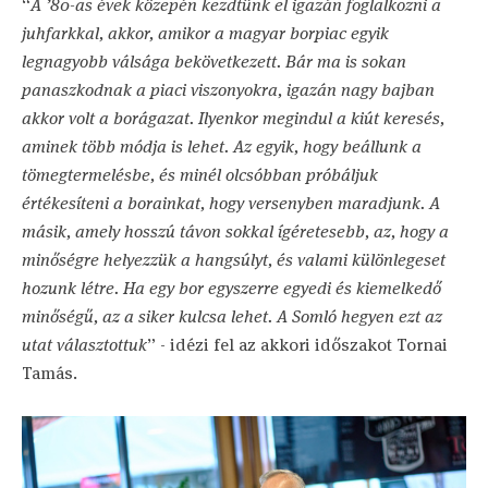
“
A ’80-as évek közepén kezdtünk el igazán foglalkozni a
juhfarkkal, akkor, amikor a magyar borpiac egyik
legnagyobb válsága bekövetkezett. Bár ma is sokan
panaszkodnak a piaci viszonyokra, igazán nagy bajban
akkor volt a borágazat. Ilyenkor megindul a kiút keresés,
aminek több módja is lehet. Az egyik, hogy beállunk a
tömegtermelésbe, és minél olcsóbban próbáljuk
értékesíteni a borainkat, hogy versenyben maradjunk. A
másik, amely hosszú távon sokkal ígéretesebb, az, hogy a
minőségre helyezzük a hangsúlyt, és valami különlegeset
hozunk létre. Ha egy bor egyszerre egyedi és kiemelkedő
minőségű, az a siker kulcsa lehet. A Somló hegyen ezt az
utat választottuk
” - idézi fel az akkori időszakot Tornai
Tamás.