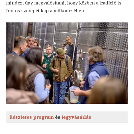
mindezt úgy megvalósítani, hogy közben a tradíció is
fontos szerepet kap a működésében.
Részletes program
és
jegyvásárlás