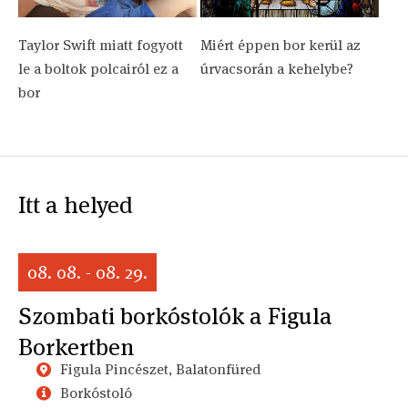
Taylor Swift miatt fogyott
Miért éppen bor kerül az
le a boltok polcairól ez a
úrvacsorán a kehelybe?
bor
Itt a helyed
08. 08. - 08. 29.
Szombati borkóstolók a Figula
Borkertben
Figula Pincészet, Balatonfüred
Borkóstoló