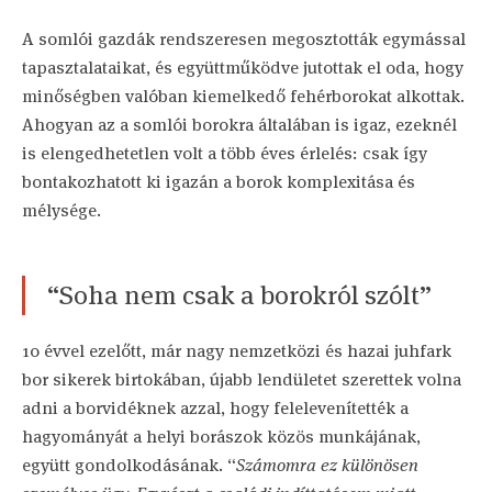
A somlói gazdák rendszeresen megosztották egymással
tapasztalataikat, és együttműködve jutottak el oda, hogy
minőségben valóban kiemelkedő fehérborokat alkottak.
Ahogyan az a somlói borokra általában is igaz, ezeknél
is elengedhetetlen volt a több éves érlelés: csak így
bontakozhatott ki igazán a borok komplexitása és
mélysége.
“Soha nem csak a borokról szólt”
10 évvel ezelőtt, már nagy nemzetközi és hazai juhfark
bor sikerek birtokában, újabb lendületet szerettek volna
adni a borvidéknek azzal, hogy felelevenítették a
hagyományát a helyi borászok közös munkájának,
együtt gondolkodásának. “
Számomra ez különösen