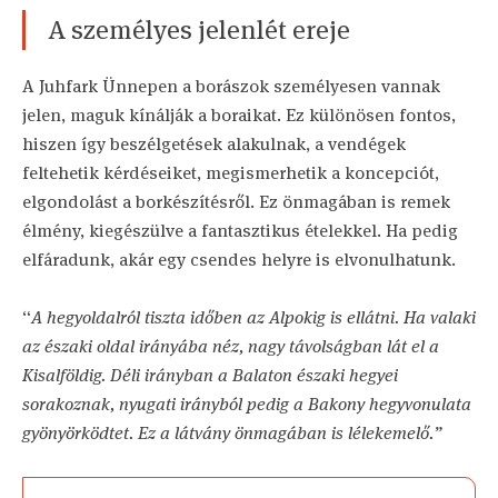
A személyes jelenlét ereje
A Juhfark Ünnepen a borászok személyesen vannak
jelen, maguk kínálják a boraikat. Ez különösen fontos,
hiszen így beszélgetések alakulnak, a vendégek
feltehetik kérdéseiket, megismerhetik a koncepciót,
elgondolást a borkészítésről. Ez önmagában is remek
élmény, kiegészülve a fantasztikus ételekkel. Ha pedig
elfáradunk, akár egy csendes helyre is elvonulhatunk.
“
A hegyoldalról tiszta időben az Alpokig is ellátni. Ha valaki
az északi oldal irányába néz, nagy távolságban lát el a
Kisalföldig. Déli irányban a Balaton északi hegyei
sorakoznak, nyugati irányból pedig a Bakony hegyvonulata
gyönyörködtet. Ez a látvány önmagában is lélekemelő.”