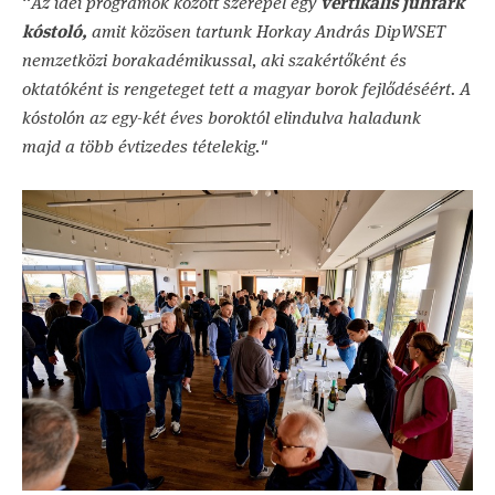
“
Az idei programok között szerepel egy
vertikális juhfark
kóstoló,
amit közösen tartunk
Horkay András DipWSET
nemzetközi borakadémikussal,
aki szakértőként és
oktatóként is rengeteget tett a magyar borok fejlődéséért. A
kóstolón az egy-két éves boroktól elindulva haladunk
majd a több évtizedes tételekig."