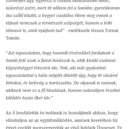
személyes ügy. Egyrészt a családi indíttatásom miatt,
másrészt azért, mert itt nőttem fel a Somlón: gyerekkorom
óta szőlő között, a hegyet csodálva éltem meg ennek a
tájnak nemcsak a természeti szépségét, hanem a lelki
támaszt is, amit nyújtani tud
” - emlékszik vissza Tornai
Tamás.
“
Azt tapasztalom, hogy hasonló érzésekkel fordulnak a
Somló felé azok a fiatal borászok is, akik kiváló szakmai
képzettséggel érkeztek ide. Volt, aki már gyakorlati
tapasztalattal a háta mögött döntött úgy, hogy itt vásárol
birtokot, és belevág a borászatba. De olyanok is vannak,
akiknek nem ez a fő hivatásuk, hanem valamilyen érzelmi
kötődés hozta őket ide
.”
Az ő lendületük és tudásuk is hozzájárult ahhoz, hogy
elinduljon az az együttműködés, aminek keretében tíz
évvel ezelőtt megszerveztük az első Juhfark Ünnepet. Ez