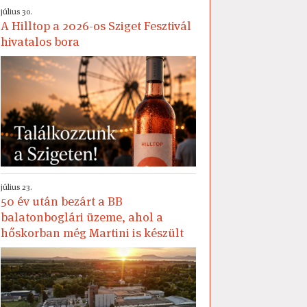
július 30.
A Hilltop a 2026-os Sziget Fesztivál
hivatalos bora
július 23.
50 év után bezárt a BB
balatonboglári üzeme, ahol a
hőskorban még Martini is készült