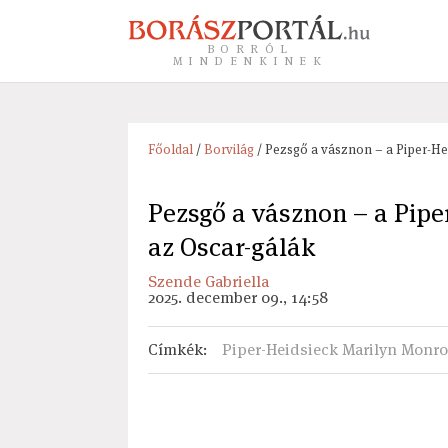
BORRÓL
MINDENKINEK
Főoldal
/
Borvilág
/ Pezsgő a vásznon – a Piper-He
Pezsgő a vásznon – a Pipe
az Oscar-gálák
Szende Gabriella
2025. december 09., 14:58
Címkék
:
Piper-Heidsieck Marilyn Monr