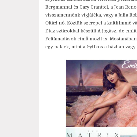
Bergmannal és Cary Granttel, a Jean Reno–
visszamennénk vígjátéka, vagy a Julia Rob
Oltári nő. Köztük szerepel a kultfilmmé v
Diaz sztárokkal készült A jogász, de emlí
Feltámadások című mozit is. Mostanában 
egy palack, mint a Gyilkos a házban vagy