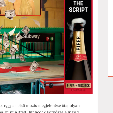
az 1933-as első mozis megjelenése óta; olyan
a, mint Alfred Hitchcock Forgószele Ingrid