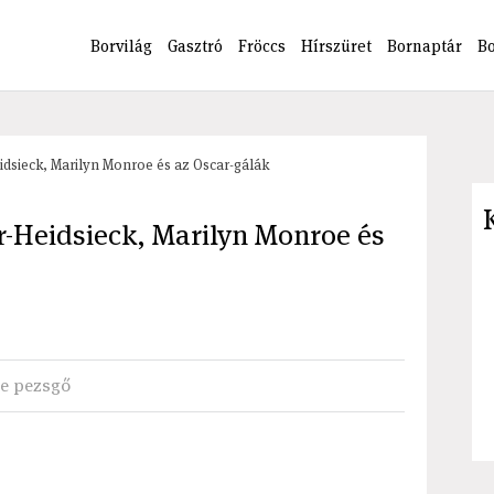
Borvilág
Gasztró
Fröccs
Hírszüret
Bornaptár
B
idsieck, Marilyn Monroe és az Oscar-gálák
r-Heidsieck, Marilyn Monroe és
oe pezsgő