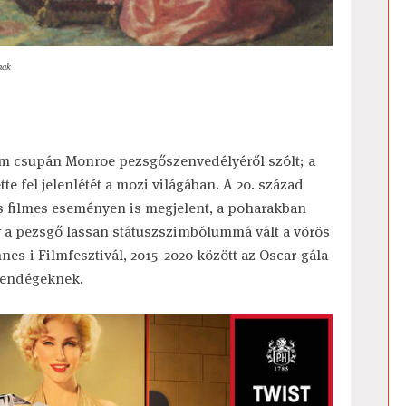
nak
em csupán Monroe pezsgőszenvedélyéről szólt; a
te fel jelenlétét a mozi világában. A 20. század
s filmes eseményen is megjelent, a poharakban
y a pezsgő lassan státuszszimbólummá vált a vörös
nes-i Filmfesztivál, 2015–2020 között az Oscar-gála
 vendégeknek.