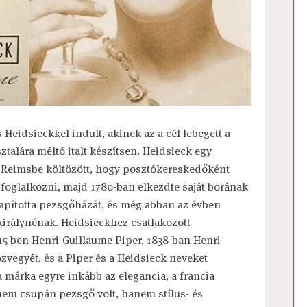
 Heidsieckkel indult, akinek az a cél lebegett a
ztalára méltó italt készítsen. Heidsieck egy
 és Reimsbe költözött, hogy posztókereskedőként
foglalkozni, majd 1780-ban elkezdte saját borának
lapította pezsgőházát, és még abban az évben
királynénak. Heidsieckhez csatlakozott
5-ben Henri-Guillaume Piper. 1838-ban Henri-
özvegyét, és a Piper és a Heidsieck neveket
 a márka egyre inkább az elegancia, a francia
 nem csupán pezsgő volt, hanem stílus- és