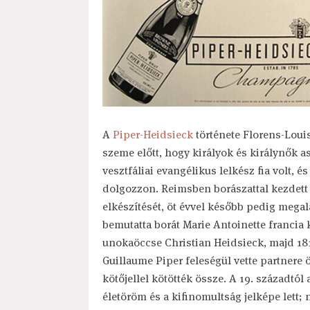
A
Piper-Heidsieck
története Florens-Louis
szeme előtt, hogy királyok és királynők as
vesztfáliai evangélikus lelkész fia volt,
dolgozzon. Reimsben borászattal kezdett 
elkészítését, öt évvel később pedig mega
bemutatta borát Marie Antoinette francia 
unokaöccse Christian Heidsieck, majd 181
Guillaume Piper feleségül vette partnere 
kötőjellel kötötték össze. A 19. századtól
életöröm és a kifinomultság jelképe lett;