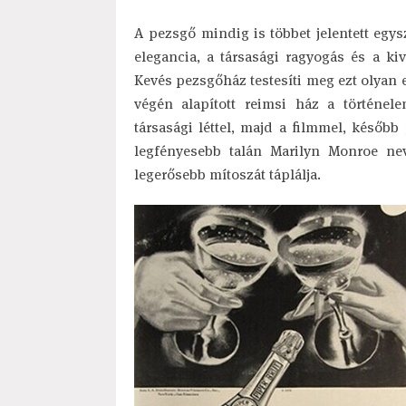
A pezsgő mindig is többet jelentett egys
elegancia, a társasági ragyogás és a kiv
Kevés pezsgőház testesíti meg ezt olyan e
végén alapított reimsi ház a történel
társasági léttel, majd a filmmel, később
legfényesebb talán Marilyn Monroe nev
legerősebb mítoszát táplálja.