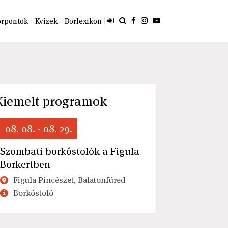
orpontok
Kvízek
Borlexikon
Kiemelt programok
08. 08. - 08. 29.
Szombati borkóstolók a Figula
Borkertben
Figula Pincészet, Balatonfüred
Borkóstoló