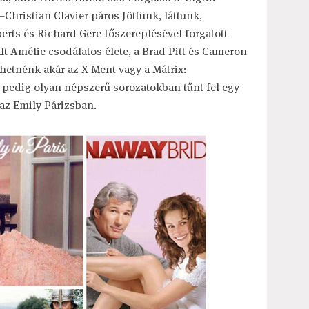
Christian Clavier páros Jöttünk, láttunk,
erts és Richard Gere főszereplésével forgatott
ált Amélie csodálatos élete, a Brad Pitt és Cameron
thetnénk akár az X-Ment vagy a Mátrix:
pedig olyan népszerű sorozatokban tűnt fel egy-
 az Emily Párizsban.