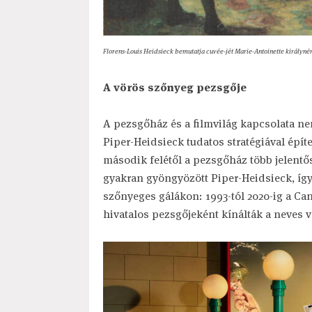
lorens-Louis Heidsieck bemutatja cuvée-jét Marie-Antoinette királyné
F
A vörös szőnyeg pezsgője
A pezsgőház és a filmvilág kapcsolata n
Piper-Heidsieck tudatos stratégiával építet
második felétől a pezsgőház több jelentő
gyakran gyöngyözött Piper-Heidsieck, íg
szőnyeges gálákon: 1993-tól 2020-ig a Can
hivatalos pezsgőjeként kínálták a neves