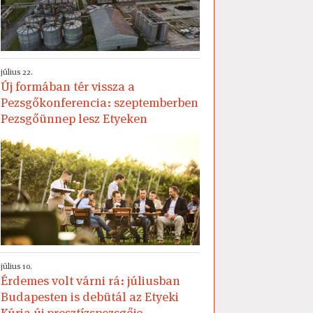
július 22.
Új formában tér vissza a
Pezsgőkonferencia: szeptemberben
Pezsgőünnep lesz Etyeken
július 10.
Érdemes volt várni rá: júliusban
Budapesten is debütál az Etyeki
Kúria új presztízspezsgője