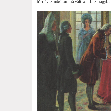
hírnévszimbólummá vált, amihez nagyban