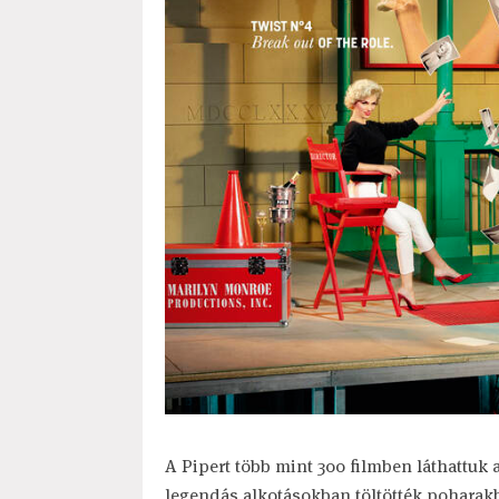
A Pipert több mint 300 filmben láthattuk 
legendás alkotásokban töltötték poharakb