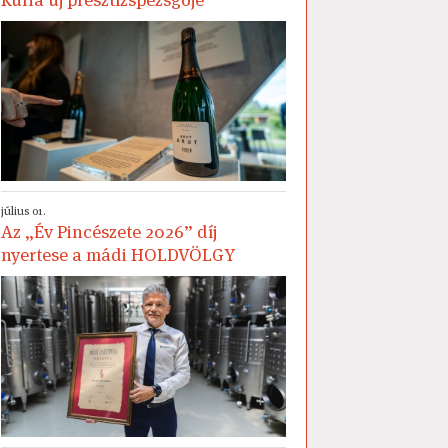
július 01.
Az „Év Pincészete 2026” díj
nyertese a mádi HOLDVÖLGY