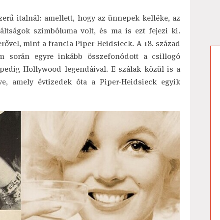
zerű italnál: amellett, hogy az ünnepek kelléke, az
áltságok szimbóluma volt, és ma is ezt fejezi ki.
rővel, mint a francia Piper-Heidsieck. A 18. század
em során egyre inkább összefonódott a csillogó
 pedig Hollywood legendáival. E szálak közül is a
e, amely évtizedek óta a Piper-Heidsieck egyik