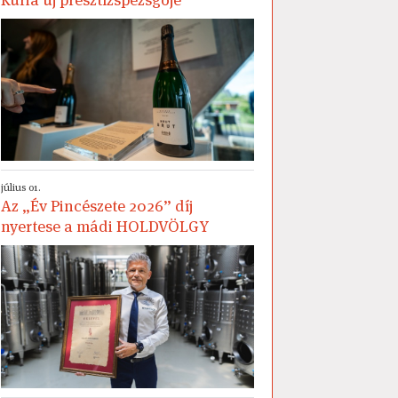
július 01.
Az „Év Pincészete 2026” díj
nyertese a mádi HOLDVÖLGY