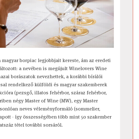
 magyar borpiac legjobbjait kereste, ám az eredeti
ltozott: a nevében is megújult Winelovers Wine
zai borászatok nevezhettek, a korábbi bírálói
ssal rendelkező külföldi és magyar szakemberek
ekcióra (pezsgő, illatos fehérbor, száraz fehérbor,
űriben négy Master of Wine (MW), egy Master
asonlóan neves véleményformáló (sommelier,
kapott - így összességében több mint 50 szakember
tszáz tétel további sorsáról.