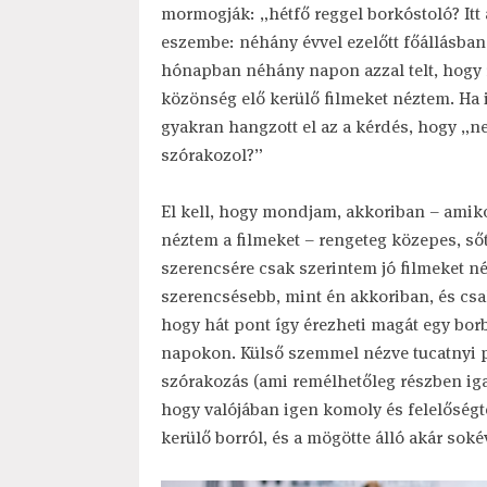
mormogják: „hétfő reggel borkóstoló? Itt 
eszembe: néhány évvel ezelőtt főállásba
hónapban néhány napon azzal telt, hogy r
közönség elő kerülő filmeket néztem. Ha i
gyakran hangzott el az a kérdés, hogy „n
szórakozol?”
El kell, hogy mondjam, akkoriban – amiko
néztem a filmeket – rengeteg közepes, sőt
szerencsére csak szerintem jó filmeket né
szerencsésebb, mint én akkoriban, és csa
hogy hát pont így érezheti magát egy bor
napokon. Külső szemmel nézve tucatnyi po
szórakozás (ami remélhetőleg részben iga
hogy valójában igen komoly és felelőségt
kerülő borról, és a mögötte álló akár sok