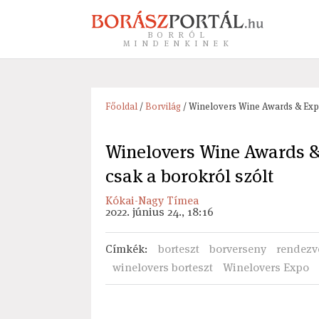
BORRÓL
MINDENKINEK
Főoldal
/
Borvilág
/ Winelovers Wine Awards & Expo
Winelovers Wine Awards &
csak a borokról szólt
Kókai-Nagy Tímea
2022. június 24., 18:16
Címkék
:
borteszt
borverseny
rendezv
winelovers borteszt
Winelovers Expo