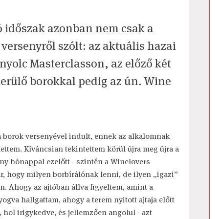
rtó időszak azonban nem csak a
ersenyről szólt: az aktuális hazai
nyolc Masterclasson, az előző két
erülő borokkal pedig az ún. Wine
 a borok versenyével indult, ennek az alkalomnak
hettem. Kíváncsian tekintettem körül újra meg újra a
ny hónappal ezelőtt - szintén a Winelovers
r, hogy milyen borbírálónak lenni, de ilyen „igazi”
 Ahogy az ajtóban állva figyeltem, amint a
lyogva hallgattam, ahogy a terem nyitott ajtaja előtt
 hol irigykedve, és jellemzően angolul - azt