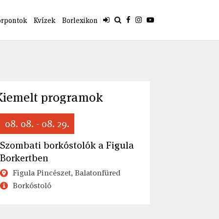
orpontok
Kvízek
Borlexikon
Kiemelt programok
08. 08. - 08. 29.
Szombati borkóstolók a Figula
Borkertben
Figula Pincészet, Balatonfüred
Borkóstoló