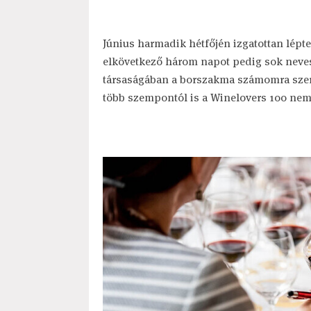
Június harmadik hétfőjén izgatottan léptem
elkövetkező három napot pedig sok neve
társaságában a borszakma számomra szere
több szempontól is a Winelovers 100 nem