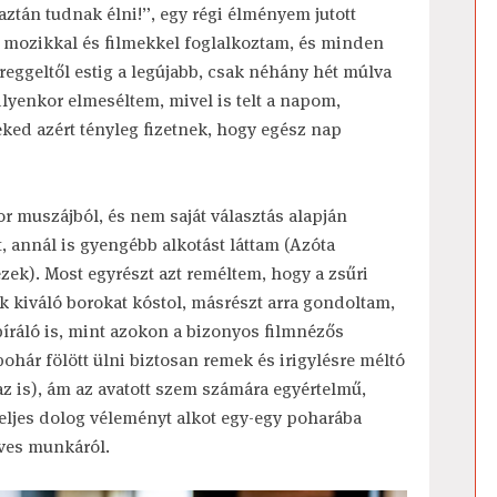
aztán tudnak élni!”, egy régi élményem jutott
n mozikkal és filmekkel foglalkoztam, és minden
eggeltől estig a legújabb, csak néhány hét múlva
lyenkor elmeséltem, mivel is telt a napom,
eked azért tényleg fizetnek, hogy egész nap
r muszájból, és nem saját választás alapján
, annál is gyengébb alkotást láttam (Azóta
zek). Most egyrészt azt reméltem, hogy a zsűri
k kiváló borokat kóstol, másrészt arra gondoltam,
bíráló is, mint azokon a bizonyos filmnézős
hár fölött ülni biztosan remek és irigylésre méltó
z is), ám az avatott szem számára egyértelmű,
eljes dolog véleményt alkot egy-egy poharába
éves munkáról.