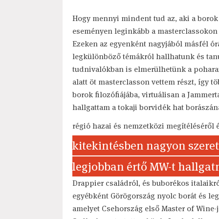
Hogy mennyi mindent tud az, aki a borok v
eseményen leginkább a masterclassokon de
Ezeken az egyenként nagyjából másfél ó
legkülönböző témákról hallhatunk és tanu
tudnivalókban is elmerülhetünk a poharai
alatt öt masterclasson vettem részt, így 
borok filozófiájába, virtuálisan a Jamme
hallgattam a tokaji borvidék hat borászá
régió hazai és nemzetközi megítéléséről 
kitekintésben nagyon szeret
legjobban értő MW-t hallgat
Drappier családról, és buborékos italaikr
egyébként Görögország nyolc borát és legi
amelyet Csehország első Master of Wine-ja