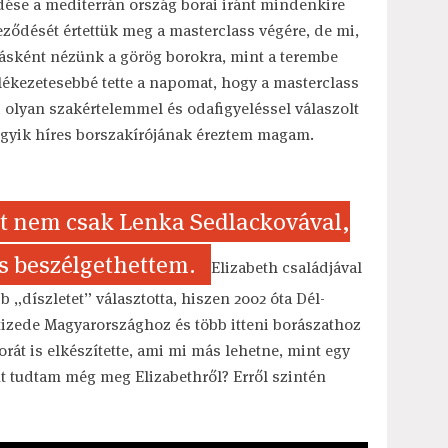
dése a mediterrán ország borai iránt mindenkire
eződését értettük meg a masterclass végére, de mi,
ásként nézünk a görög borokra, mint a terembe
lékezetesebbé tette a napomat, hogy a masterclass
ki olyan szakértelemmel és odafigyeléssel válaszolt
 egyik híres borszakírójának éreztem magam.
rt nem csak Lenka Sedlackovával,
is beszélgethettem.
Elizabeth családjával
b „díszletet” választotta, hiszen 2002 óta Dél-
tizede Magyarországhoz és több itteni borászathoz
rát is elkészítette, ami mi más lehetne, mint egy
t tudtam még meg Elizabethről? Erről szintén