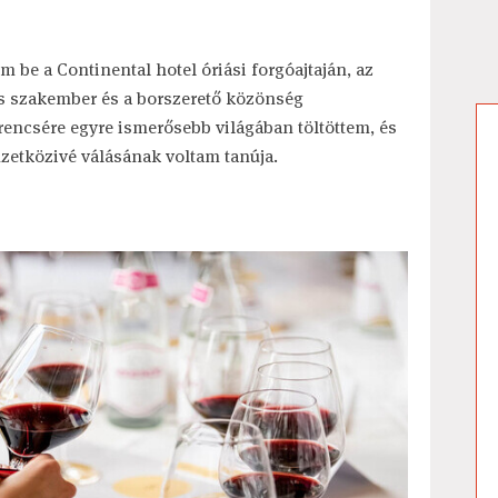
 be a Continental hotel óriási forgóajtaján, az
s szakember és a borszerető közönség
ncsére egyre ismerősebb világában töltöttem, és
zetközivé válásának voltam tanúja.