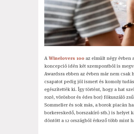
A
Winelovers 100
az elmúlt négy évben a
koncepció idén két szempontból is megvá
Awardsra ebben az évben már nem csak ha
csapatot pedig jól ismert és komoly tudá
egészítették ki. Így történt, hogy a hat sz
rozé, vörösbor és édes bor) fókuszáló zs
Sommelier és sok más, a borok piacán h
borkereskedő, borszakíró stb.) is helyet 
döntött a 12 országból érkező több mint ha