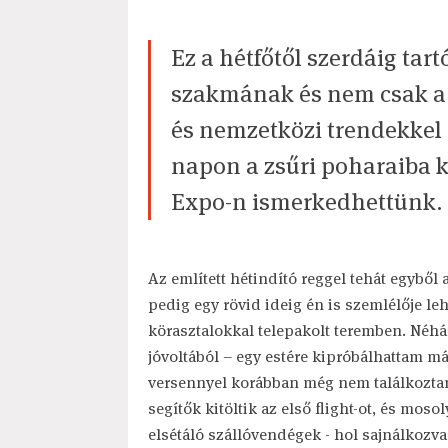
Ez a hétfőtől szerdáig ta
szakmának és nem csak a v
és nemzetközi trendekkel 
napon a zsűri poharaiba k
Expo-n ismerkedhettünk.
Az említett hétindító reggel tehát egyből
pedig egy rövid ideig én is szemlélője le
körasztalokkal telepakolt teremben. Néhá
jóvoltából – egy estére kipróbálhattam má
versennyel korábban még nem találkoztam.
segítők kitöltik az első flight-ot, és moso
elsétáló szállóvendégek - hol sajnálkozva,