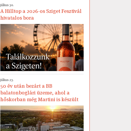
július 30.
A Hilltop a 2026-os Sziget Fesztivál
hivatalos bora
július 23.
50 év után bezárt a BB
balatonboglári üzeme, ahol a
hőskorban még Martini is készült