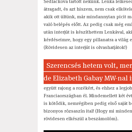
Sedlackova tartott nekünk. Lenka lelkese
átragadt, és azt hiszem, nem csak elkötel
akik ott ültünk, már mindannyian picit m
való belépés előtt. Az pedig csak még em
után interjút is készíthettem Lenkával, a
kérdéseimre, hogy egy pillanatra a világ
(Rövidesen az interjút is olvashatjátok!)
Szerencsés hetem volt, me
de Elizabeth Gabay MW-nal 
együtt rajong a rozékért, és ehhez a legjob
Franciaországban él. Mindemellett két év
is kötődik, nemrégiben pedig első saját bo
bizonyos rózsaszín ital! (Hogy mi minden
rövidesen elkészül a beszámolóm).