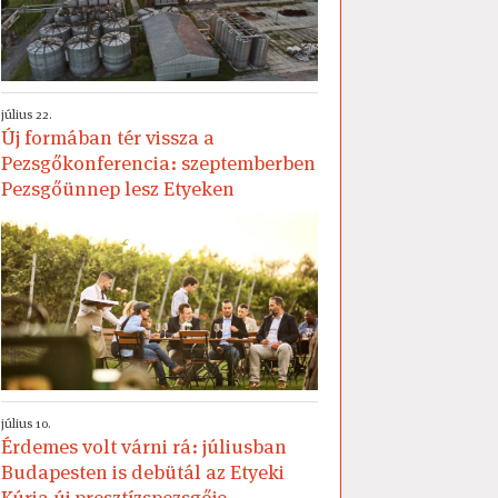
július 22.
Új formában tér vissza a
Pezsgőkonferencia: szeptemberben
Pezsgőünnep lesz Etyeken
július 10.
Érdemes volt várni rá: júliusban
Budapesten is debütál az Etyeki
Kúria új presztízspezsgője