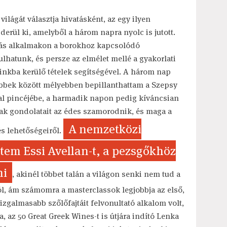
ilágát választja hivatásként, az egy ilyen
rül ki, amelyből a három napra nyolc is jutott.
rás alkalmakon a borokhoz kapcsolódó
lhatunk, és persze az elmélet mellé a gyakorlati
nkba kerülő tételek segítségével. A három nap
többek között mélyebben bepillanthattam a Szepsy
rtal pincéjébe, a harmadik napon pedig kíváncsian
nak gondolatait az édes szamorodnik, és maga a
A nemzetközi
és lehetőségeiről.
tem Essi Avellan-t, a pezsgőkhöz
ni
, akinél többet talán a világon senki nem tud a
ól, ám számomra a masterclassok legjobbja az első,
zgalmasabb szőlőfajtáit felvonultató alkalom volt,
, az 50 Great Greek Wines-t is útjára indító Lenka