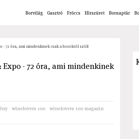
Borvilág
Gasztró
Fröccs
Hírszüret
Bornaptár
B
 - 72 óra, ami mindenkinek csak a borokról szólt
 Expo - 72 óra, ami mindenkinek
ény
winelovers 100
winelovers 100 magazin