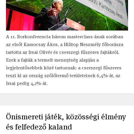
A 11. Borkonferencia három masterclass-ának sorában
az elsőt Kamocsay Ákos, a Hilltop Neszmély főborásza
tartotta az Irsai Olivér és cserszegi fűszeres fajtákról.
Ezek a fajták a termelt mennyiség alapján a
legjelentősebbek közé tartoznak: a cserszegi fűszeres
teszi ki az ország szőlőtermő területeinek 6,4%-át, az
Irsai pedig 4,2%-át.
Önismereti játék, közösségi élmény
és felfedező kaland