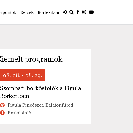
orpontok
Kvízek
Borlexikon
Kiemelt programok
08. 08. - 08. 29.
Szombati borkóstolók a Figula
Borkertben
Figula Pincészet, Balatonfüred
Borkóstoló