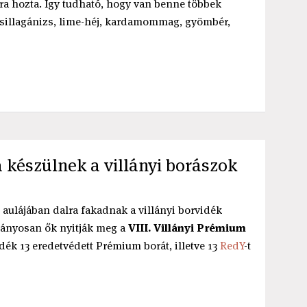
gra hozta. Így tudható, hogy van benne többek
csillagánizs, lime-héj, kardamommag, gyömbér,
 készülnek a villányi borászok
aulájában dalra fakadnak a villányi borvidék
mányosan ők nyitják meg a
VIII. Villányi Prémium
dék 13 eredetvédett Prémium borát, illetve 13
RedY
-t