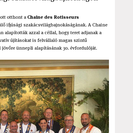
ott otthont a
Chaine des Rotisseurs
ülő ifjúsági szakácsvilágbajnokáságának. A Chaine
alapították azzal a céllal, hogy teret adjanak a
tív újításokat is felvállaló magas szintű
övőre ünnepli alapításának 30. évfordulóját.