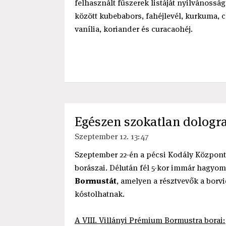
felhasznált fűszerek listáját nyilvánossá
között kubebabors, fahéjlevél, kurkuma, 
vanília, koriander és curacaohéj.
Egészen szokatlan dologra
Szeptember 12. 13:47
Szeptember 22-én a pécsi Kodály Központ 
borászai. Délután fél 5-kor immár hagyo
Bormustát
, amelyen a résztvevők a borvi
kóstolhatnak.
A VIII. Villányi Prémium Bormustra borai: