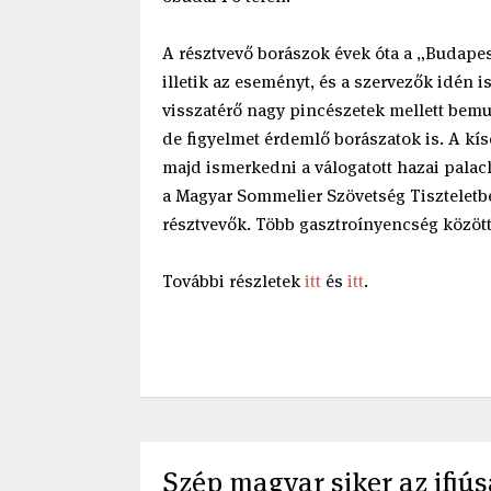
A résztvevő borászok évek óta a „Budapes
illetik az eseményt, és a szervezők idén 
visszatérő nagy pincészetek mellett bemu
de figyelmet érdemlő borászatok is. A kí
majd ismerkedni a válogatott hazai palac
a Magyar Sommelier Szövetség Tiszteletbe
résztvevők. Több gasztroínyencség között
További részletek
itt
és
itt
.
Szép magyar siker az ifjú