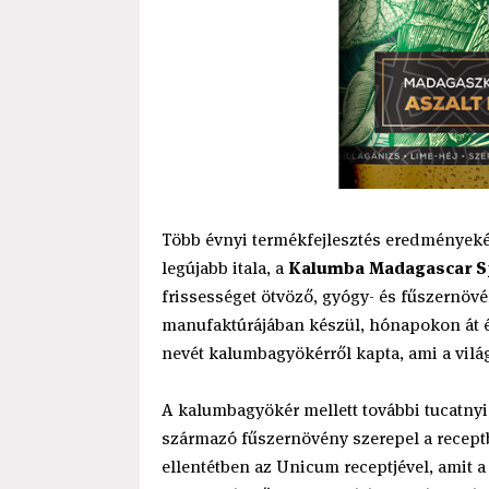
Több évnyi termékfejlesztés eredmények
legújabb itala, a
Kalumba Madagascar S
frissességet ötvöző, gyógy- és fűszernövé
manufaktúrájában készül, hónapokon át érl
nevét kalumbagyökérről kapta, ami a vilá
A kalumbagyökér mellett további tucatnyi
származó fűszernövény szerepel a recept
ellentétben az Unicum receptjével, amit 