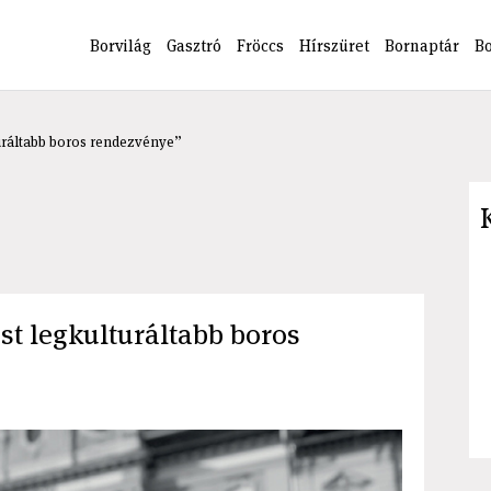
Borvilág
Gasztró
Fröccs
Hírszüret
Bornaptár
B
turáltabb boros rendezvénye”
st legkulturáltabb boros