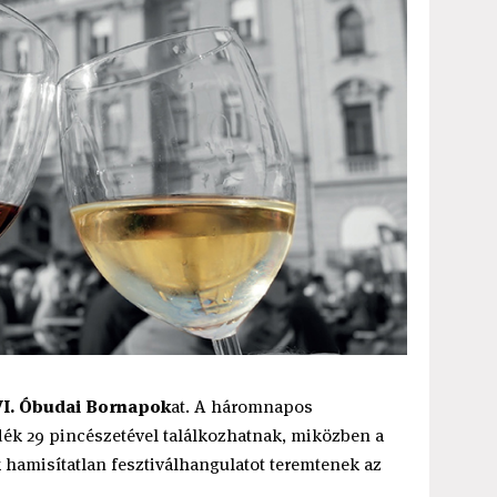
VI. Óbudai Bornapok
at. A háromnapos
dék 29 pincészetével találkozhatnak, miközben a
hamisítatlan fesztiválhangulatot teremtenek az