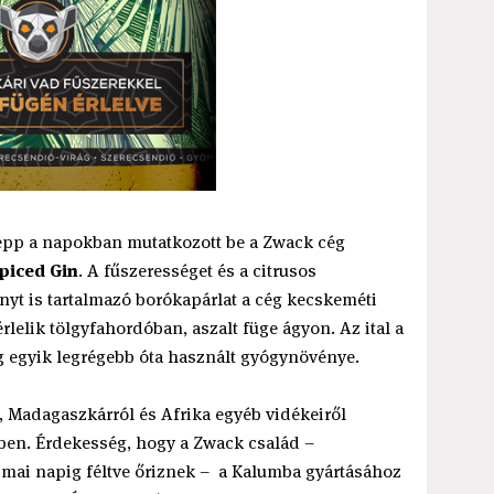
épp a napokban mutatkozott be a Zwack cég
piced Gin
. A fűszerességet és a citrusos
nyt is tartalmazó borókapárlat a cég kecskeméti
elik tölgyfahordóban, aszalt füge ágyon. Az ital a
g egyik legrégebb óta használt gyógynövénye.
, Madagaszkárról és Afrika egyéb vidékeiről
ben. Érdekesség, hogy a Zwack család –
a mai napig féltve őriznek – a Kalumba gyártásához