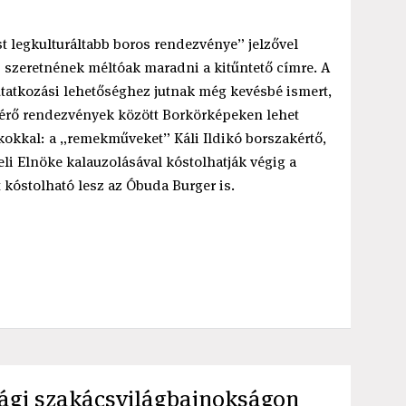
t legkulturáltabb boros rendezvénye” jelzővel
is szeretnének méltóak maradni a kitűntető címre. A
tatkozási lehetőséghez jutnak még kevésbé ismert,
sérő rendezvények között Borkörképeken lehet
kokkal: a „remekműveket” Káli Ildikó borszakértő,
li Elnöke kalauzolásával kóstolhatják végig a
 kóstolható lesz az Óbuda Burger is.
sági szakácsvilágbajnokságon