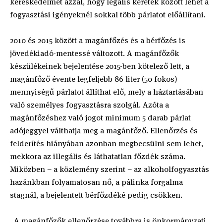
kereskedelmet azzal, hogy legális keretek között lehet a
fogyasztási igényeknél sokkal több párlatot előállítani.
2010 és 2015 között a magánfőzés és a bérfőzés is
jövedékiadó-mentessé változott. A magánfőzők
készülékeinek bejelentése 2015-ben kötelező lett, a
magánfőző évente legfeljebb 86 liter (50 fokos)
mennyiségű párlatot állíthat elő, mely a háztartásában
való személyes fogyasztásra szolgál. Azóta a
magánfőzéshez való jogot minimum 5 darab párlat
adójeggyel válthatja meg a magánfőző. Ellenőrzés és
felderítés hiányában azonban megbecsülni sem lehet,
mekkora az illegális és láthatatlan főzdék száma.
Miközben – a közlemény szerint – az alkoholfogyasztás
hazánkban folyamatosan nő, a pálinka forgalma
stagnál, a bejelentett bérfőzdéké pedig csökken.
„A magánfőzők ellenőrzése továbbra is önkormányzati