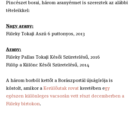
Pincészet borai, három aranyérmet is szereztek az alábbi
tételeikkel:
Nagy arany:
Füleky Tokaji Aszú 6 puttonyos, 2013
Arany:
Füleky Pallas Tokaji Késői Szüretelésű, 2016
Fülöp a Különc Késői Szüretelésű, 2014
A három borból kettőt a Borászportál újságírója is
kóstolt, amikor a
Kerülőutak rovat
keretében e
gy
egészen különleges vacsorán vett részt decemberben a
Füleky birtokon
.