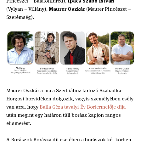
Pincészet – Balatonfüred),
Ipacs Szabó István
(Vylyan – Villány),
Maurer Oszkár
(Maurer Pincészet –
Szerémség).
Maurer Oszkár a ma a Szerbiához tartozó Szabadka-
Horgosi borvidéken dolgozik, vagyis személyében esély
van arra, hogy
Balla Géza tavalyi Év Bortermelője díja
után megint egy határon túli borász kapjon rangos
elismerést.
A Borászok Borásza díj esetében a borászok két körben