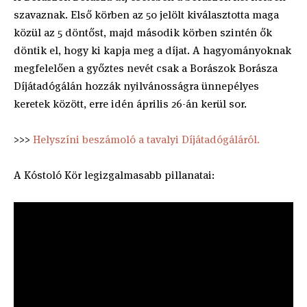
szavaznak. Első körben az 50 jelölt kiválasztotta maga
közül az 5 döntőst, majd második körben szintén ők
döntik el, hogy ki kapja meg a díjat. A hagyományoknak
megfelelően a győztes nevét csak a Borászok Borásza
Díjátadógálán hozzák nyilvánosságra ünnepélyes
keretek között, erre idén április 26-án kerül sor.
>>>
Helyszíni beszámoló a tavalyi Díjátadógáláról.
A Kóstoló Kör legizgalmasabb pillanatai: