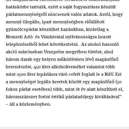
hatáskörbe tartozik, ezért a saját fogyasztásra készült
párlatmennyiségről nincsenek valós adatok. Arról, hogy
mennyi illegális, ipari mennyiségben előállított
gyümölcspárlat készülhet hazánkban, kizárólag a
Nemzeti Adó- és Vámhivatal nyilvánosságra hozott
leleplezéseiből lehet következtetni. Az utolsó hasonló
akció márciusban Veszprém megyében történt, ahol
három darab egy helyen működésben lévő magánfőző
berendezést, 450 liter alkoholterméket valamint több
mint 2500 liter lepárlásra váró cefrét foglalt le a NAV. Ezt
a mennyiséget legális keretek között egy magánfőző (50
fokos párlat esetében) több, mint öt év alatt készítheti el,
háromszázezer forint értékű párlatadójegy kiváltásával”
– áll a közleményben.