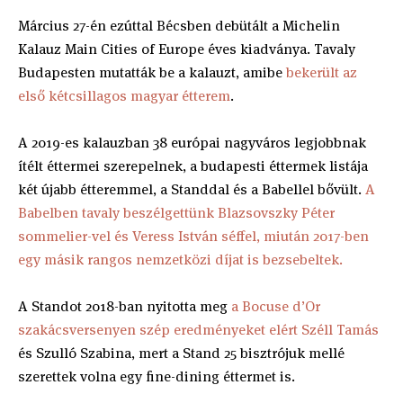
Március 27-én ezúttal Bécsben debütált a Michelin
Kalauz Main Cities of Europe éves kiadványa. Tavaly
Budapesten mutatták be a kalauzt, amibe
bekerült az
első kétcsillagos magyar étterem
.
A 2019-es kalauzban 38 európai nagyváros legjobbnak
ítélt éttermei szerepelnek, a budapesti éttermek listája
két újabb étteremmel, a Standdal és a Babellel bővült.
A
Babelben tavaly beszélgettünk Blazsovszky Péter
sommelier-vel és Veress István séffel, miután 2017-ben
egy másik rangos nemzetközi díjat is bezsebeltek.
A Standot 2018-ban nyitotta meg
a Bocuse d’Or
szakácsversenyen szép eredményeket elért Széll Tamás
és Szulló Szabina, mert a Stand 25 bisztrójuk mellé
szerettek volna egy fine-dining éttermet is.