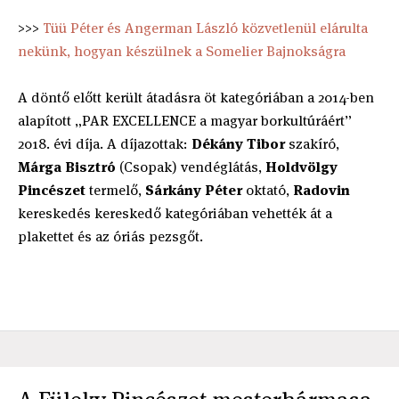
>>>
Tüü Péter és Angerman László közvetlenül elárulta
nekünk, hogyan készülnek a Somelier Bajnokságra
A döntő előtt került átadásra öt kategóriában a 2014-ben
alapított „PAR EXCELLENCE a magyar borkultúráért”
2018. évi díja. A díjazottak:
Dékány Tibor
szakíró,
Márga Bisztró
(Csopak) vendéglátás,
Holdvölgy
Pincészet
termelő,
Sárkány Péter
oktató,
Radovin
kereskedés kereskedő kategóriában vehették át a
plakettet és az óriás pezsgőt.