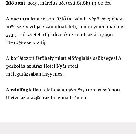
Időpont:
2019. március 28. (csütörtök) 19:00 óra
A vacsora ára:
16.500 Ft/fő (a számla végösszegéhez
10% szervizdíjat számolnak fel), amennyiben
március
23-ig
a részvételi díj kifizetésre kerül, az ár 13.990
Ft+10% szervizdíj.
A korlátozott férőhely miatt előfoglalás szükséges! A
parkolás az Araz Hotel Nyár utcai
mélygarázsában ingyenes.
Asztalfoglalás:
telefona a +36 1-815-1100-as számon,
illetve az araz@araz.hu e-mail címen.