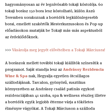
hagyományosan az év legnívósabb tokaji kóstolója. 60
tokaji borász 150 bora lesz kóstolható, külön Aszú
Teremben sorakoznak a borvidék legkülönlegesebb
borai, emellett szakértők Mesterkurzusokon és Pop-up
előadásokon mutatják be Tokajt más-más aspektusból
az érdeklődőknek.
>>>
Vásárolja meg jegyét elővételben a Tokaji Márciusra!
A borászok mellett további tokaji kiállítók színesítik a
programot. Saját standja lesz az
Andrássy Rezidencia
Wine & Spa
-nak, Hegyalja egyetlen ötcsillagos
szállodájának. Tarcalon, gyönyörű, rusztikus
környezetben az Andrássy család patinás egykori
rezidenciájában 41 szoba, spa & wellness részleg illetve
a borvidék egyik legjobb étterme várja a tökéletes
élményre vágyókat. A Tokaji Márciuson a szálloda