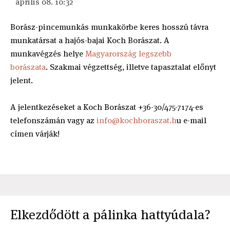
április 08. 10:32
Borász-pincemunkás munkakörbe keres hosszú távra
munkatársat a hajós-bajai Koch Borászat. A
munkavégzés helye
Magyarország legszebb
borászata
. Szakmai végzettség, illetve tapasztalat előnyt
jelent.
A jelentkezéseket a Koch Borászat +36-30/475-7174-es
telefonszámán vagy az
info@kochboraszat.h
u e-mail
címen várják!
Elkezdődött a pálinka hattyúdala?