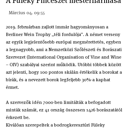
A Füleky Pincészet mesterhármasa
Március 04. 09:55
2019. februárban zajlott immár hagyományosan a
Berliner Wein Trophy „téli fordulója”. A német verseny
az egyik legjelentősebb európai megmérettetés, egyben
a legnagyobb, ami a Nemzetközi Szőlészeti és Borászati
Szervezet (International Organisation of Vine and Wine
– OIV) szabályai szerint működik. Utóbbi többek között
azt jelenti, hogy 100 pontos skálán értékelik a borokat a
bírák, és a nevezett borok legfeljebb 30%-a kaphat
érmet.
A szervezők idén 7000-ben limitálták a befogadott
minták számát, ez 41 ország összesen 1426 borászatától
érkezett be.
Kiválóan szerepeltek a bodrogkeresztúri Füleky