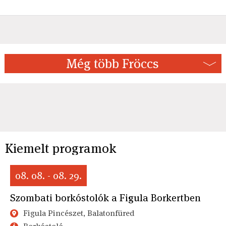
Még több Fröccs
Kiemelt programok
08. 08. - 08. 29.
Szombati borkóstolók a Figula Borkertben
Figula Pincészet, Balatonfüred