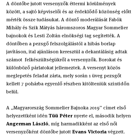
A döntőbe jutott versenyzők éttermi körülmények
között, a sajtó képviselői és az érdeklődő közönség előtt
mérték össze tudásukat. A döntő moderálását Fabók
Mihály és Szik Mátyás háromszoros Magyar Sommelier
bajnokok és Lesti Zoltán elnökségi tag segítették. A
döntőben a pezsgő felszolgálástól a hibás borlap
javításon, ital ajánláson keresztül a dekantálásig adtak
számot felkészültségükről a versenyzők. Borokat és
különböző párlatokat jellemeztek. A versenyt közös
meglepetés feladat zárta, mely során 1 üveg pezsgőt
kellett 7 pohárba egyenlő részben kitölteniük szintidőn
belül.
A „Magyarország Sommelier Bajnoka 2019” címet első
helyezettként idén
Tüü Péter
nyerte el, második helyen
Angerman László
, míg harmadikként az első női
versenyzőként döntőbe jutott
Evans Victoria
végzett.