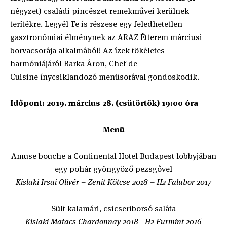
négyzet) családi pincészet remekművei kerülnek
terítékre. Legyél Te is részese egy feledhetetlen
gasztronómiai élménynek az ARAZ Étterem márciusi
borvacsorája alkalmából! Az ízek tökéletes
harmóniájáról Barka Áron, Chef de
Cuisine ínycsiklandozó menüsorával gondoskodik.
Időpont: 2019. március 28. (csütörtök) 19:00 óra
Menü
Amuse bouche a Continental Hotel Budapest lobbyjában
egy pohár gyöngyöző pezsgővel
Kislaki Irsai Olivér – Zenit Kötcse 2018 – H2 Falubor 2017
Sült kalamári, csicseriborsó saláta
Kislaki Matacs Chardonnay 2018 - H2 Furmint 2016