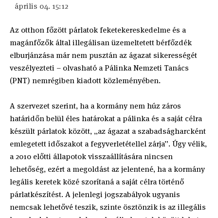
április 04. 15:12
Az otthon főzött párlatok feketekereskedelme és a
magánfőzők által illegálisan üzemeltetett bérfőzdék
elburjánzása már nem pusztán az ágazat sikerességét
veszélyezteti – olvasható a Pálinka Nemzeti Tanács
(PNT) nemrégiben kiadott közleményében.
A szervezet szerint, ha a kormány nem húz záros
határidőn belül éles határokat a pálinka és a saját célra
készült párlatok között, „az ágazat a szabadságharcként
emlegetett időszakot a fegyverletétellel zárja”. Úgy vélik,
a 2010 előtti állapotok visszaállítására nincsen
lehetőség, ezért a megoldást az jelentené, ha a kormány
legális keretek közé szorítaná a saját célra történő
párlatkészítést. A jelenlegi jogszabályok ugyanis
nemcsak lehetővé teszik, szinte ösztönzik is az illegális