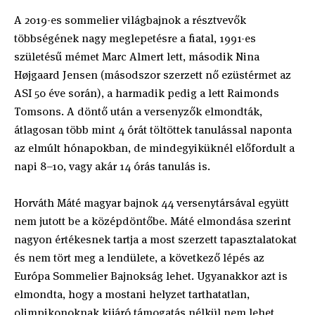
A 2019-es sommelier világbajnok a résztvevők
többségének nagy meglepetésre a fiatal, 1991-es
születésű mémet Marc Almert lett, második Nina
Højgaard Jensen (másodszor szerzett nő ezüstérmet az
ASI 50 éve során), a harmadik pedig a lett Raimonds
Tomsons. A döntő után a versenyzők elmondták,
átlagosan több mint 4 órát töltöttek tanulással naponta
az elmúlt hónapokban, de mindegyiküknél előfordult a
napi 8–10, vagy akár 14 órás tanulás is.
Horváth Máté magyar bajnok 44 versenytársával együtt
nem jutott be a középdöntőbe. Máté elmondása szerint
nagyon értékesnek tartja a most szerzett tapasztalatokat
és nem tört meg a lendülete, a következő lépés az
Európa Sommelier Bajnokság lehet. Ugyanakkor azt is
elmondta, hogy a mostani helyzet tarthatatlan,
olimpikonoknak kijáró támogatás nélkül nem lehet