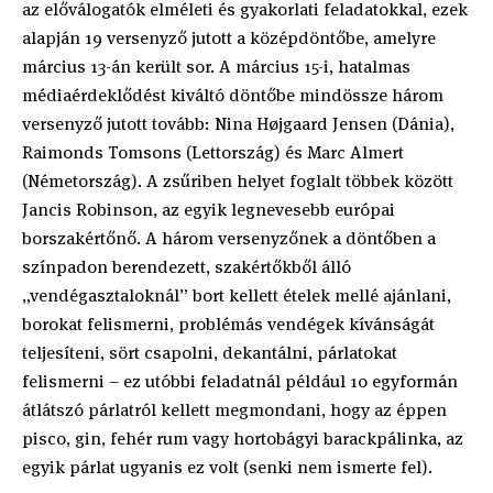
az előválogatók elméleti és gyakorlati feladatokkal, ezek
alapján 19 versenyző jutott a középdöntőbe, amelyre
március 13-án került sor. A március 15-i, hatalmas
médiaérdeklődést kiváltó döntőbe mindössze három
versenyző jutott tovább: Nina Højgaard Jensen (Dánia),
Raimonds Tomsons (Lettország) és Marc Almert
(Németország). A zsűriben helyet foglalt többek között
Jancis Robinson, az egyik legnevesebb európai
borszakértőnő. A három versenyzőnek a döntőben a
színpadon berendezett, szakértőkből álló
„vendégasztaloknál” bort kellett ételek mellé ajánlani,
borokat felismerni, problémás vendégek kívánságát
teljesíteni, sört csapolni, dekantálni, párlatokat
felismerni – ez utóbbi feladatnál például 10 egyformán
átlátszó párlatról kellett megmondani, hogy az éppen
pisco, gin, fehér rum vagy hortobágyi barackpálinka, az
egyik párlat ugyanis ez volt (senki nem ismerte fel).