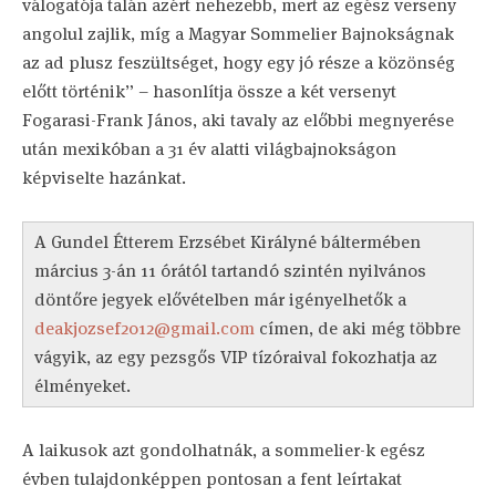
válogatója talán azért nehezebb, mert az egész verseny
angolul zajlik, míg a Magyar Sommelier Bajnokságnak
az ad plusz feszültséget, hogy egy jó része a közönség
előtt történik” – hasonlítja össze a két versenyt
Fogarasi-Frank János, aki tavaly az előbbi megnyerése
után mexikóban a 31 év alatti világbajnokságon
képviselte hazánkat.
A Gundel Étterem Erzsébet Királyné báltermében
március 3-án 11 órától tartandó szintén nyilvános
döntőre jegyek elővételben már igényelhetők a
deakjozsef2012@gmail.com
címen, de aki még többre
vágyik, az egy pezsgős VIP tízóraival fokozhatja az
élményeket.
A laikusok azt gondolhatnák, a sommelier-k egész
évben tulajdonképpen pontosan a fent leírtakat