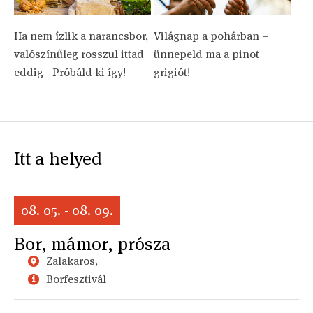
Ha nem ízlik a narancsbor,
Világnap a pohárban –
valószínűleg rosszul ittad
ünnepeld ma a pinot
eddig - Próbáld ki így!
grigiót!
Itt a helyed
08. 05. - 08. 09.
Bor, mámor, prósza
Zalakaros,
Borfesztivál