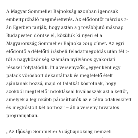
A Magyar Sommelier Bajnokság azonban igencsak
embertpróbáló megmérettetés. Az elődöntőt március 2-
án Egerben tartják, hogy aztán a 3 továbbjutó másnap
Budapesten döntse el, közülük ki nyeri el a
Magyarország Sommelier Bajnoka 2019 címet. Az egri
elődöntő a délelőtti írásbeli feladatmegoldás után fél 2-
től a nagyközönség számára nyilvános gyakorlati
résszel folytatódik. Itt a versenyzők „egyenként egy
palack vörösbort dekantálnak és megfelelő ételt
ajánlanak hozzá, majd öt falatkát kóstolnak, hogy
azokból megfelelő indoklással kiválasszák azt a kettőt,
amelyek a leginkább párosíthatók az e célra odakészített
és megkóstolt két borhoz” – áll a verseny hivatalos
programjában.
„Az Ifjúsági Sommelier Világbajnokság nemzeti