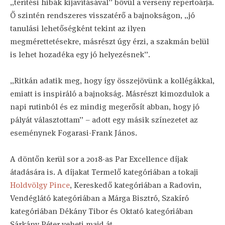
„terítési hibák kijavításával” bővül a verseny repertoárja.
Ő szintén rendszeres visszatérő a bajnokságon, „jó
tanulási lehetőségként tekint az ilyen
megmérettetésekre, másrészt úgy érzi, a szakmán belül
is lehet hozadéka egy jó helyezésnek”.
„Ritkán adatik meg, hogy így összejövünk a kollégákkal,
emiatt is inspiráló a bajnokság. Másrészt kimozdulok a
napi rutinból és ez mindig megerősít abban, hogy jó
pályát választottam” – adott egy másik színezetet az
eseménynek Fogarasi-Frank János.
A döntőn kerül sor a 2018-as Par Excellence díjak
átadására is. A díjakat Termelő kategóriában a tokaji
Holdvölgy Pince
, Kereskedő kategóriában a Radovin,
Vendéglátó kategóriában a Márga Bisztró, Szakíró
kategóriában Dékány Tibor és Oktató kategóriában
Sárkány Péter veheti majd át.