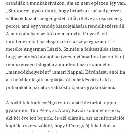
csinálják a munkahelyükön, ám ez nem egészen így van.
„Stopperrel gyakorlunk, hogy betartsuk másodpercre a
váltások között megengedett időt, illetve az összesen 5
percet, ami egy vendég kiszolgálására rendelkezésre áll.
A munkahelyen az idő nem annyira tényező, ott
mindenek előtt az elegancia és a szépség számít” –
mesélte Angerman László. Szintén a felkészülés része,
hogy az utolsó hónapban (versenytársaihoz hasonlóan)
rendszeresen látogatja a minden hazai sommelier
„menedékhelyeként” ismert Nappali Kávéházat, ahol ha
a a helyi kollégák meglátják őt, már készítik is ki a
poharakat a párlatok vakkóstolójának gyakorlására.
A rövid telefonbeszélgetésünk alatt ide tartott éppen
gyakorolni Tüü Péter, az Arany Kaviár sommelier-je is,
aki két éve lett bajnok, és aki elárulta, azt az információt
kapták a szervezőktől, hogy idén egy új feladattal, a