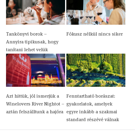
Tankönyvi borok –
Fókusz nélkül nincs siker
Annyira tipikusak, hogy
tanítani lehet velük
Azt hittük, jól ismerjük a
Fenntartható borászat:
Winelovers River Nightot –
gyakorlatok, amelyek
aztán felszálltunk a hajóra
egyre inkább a szakmai
standard részévé válnak