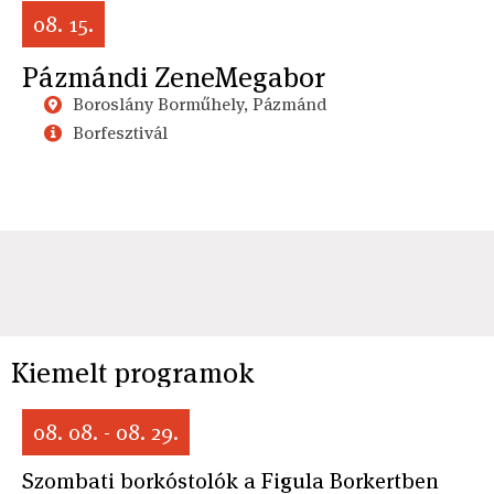
08. 15.
Pázmándi ZeneMegabor
Boroslány Borműhely, Pázmánd
Borfesztivál
Kiemelt programok
08. 08. - 08. 29.
Szombati borkóstolók a Figula Borkertben