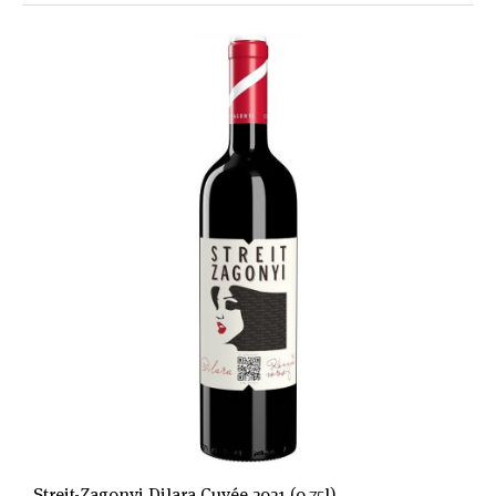
Streit-Zagonyi Dilara Cuvée 2021 (0,75l)