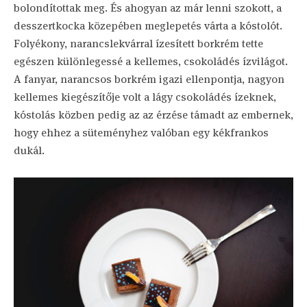
bolondítottak meg. És ahogyan az már lenni szokott, a
desszertkocka közepében meglepetés várta a kóstolót.
Folyékony, narancslekvárral ízesített borkrém tette
egészen különlegessé a kellemes, csokoládés ízvilágot.
A fanyar, narancsos borkrém igazi ellenpontja, nagyon
kellemes kiegészítője volt a lágy csokoládés ízeknek,
kóstolás közben pedig az az érzése támadt az embernek,
hogy ehhez a süteményhez valóban egy kékfrankos
dukál.