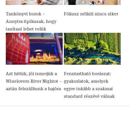
Tankönyvi borok –
Fókusz nélkül nincs siker
Annyira tipikusak, hogy
tanítani lehet velük
Azt hittük, jól ismerjük a
Fenntartható borászat:
Winelovers River Nightot –
gyakorlatok, amelyek
aztán felszálltunk a hajóra
egyre inkább a szakmai
standard részévé válnak