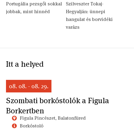
Portugália pezsgői sokkal
Szilveszter Tokaj-
jobbak, mint hinnéd
Hegyalján: ünnepi
hangulat és borvidéki
varázs
Itt a helyed
08. 08. - 08. 29.
Szombati borkóstolók a Figula
Borkertben
Figula Pincészet, Balatonfüred
Borkóstoló