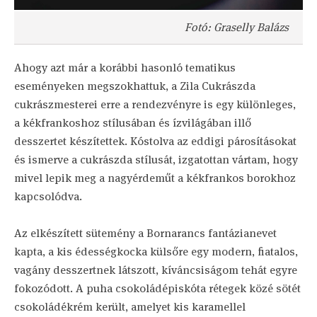
Fotó: Graselly Balázs
Ahogy azt már a korábbi hasonló tematikus
eseményeken megszokhattuk, a Zila Cukrászda
cukrászmesterei erre a rendezvényre is egy különleges,
a kékfrankoshoz stílusában és ízvilágában illő
desszertet készítettek. Kóstolva az eddigi párosításokat
és ismerve a cukrászda stílusát, izgatottan vártam, hogy
mivel lepik meg a nagyérdeműt a kékfrankos borokhoz
kapcsolódva.
Az elkészített sütemény a Bornarancs fantázianevet
kapta, a kis édességkocka külsőre egy modern, fiatalos,
vagány desszertnek látszott, kíváncsiságom tehát egyre
fokozódott. A puha csokoládépiskóta rétegek közé sötét
csokoládékrém került, amelyet kis karamellel