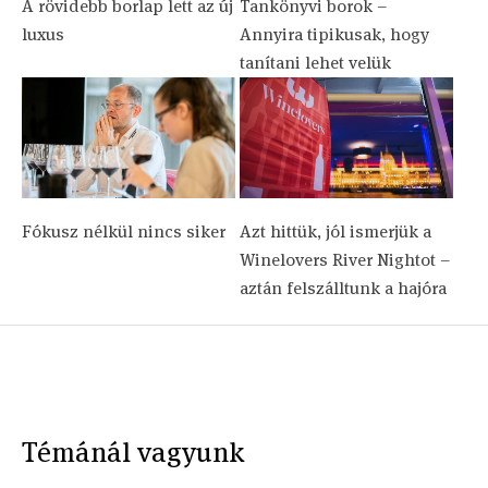
A rövidebb borlap lett az új
Tankönyvi borok –
luxus
Annyira tipikusak, hogy
tanítani lehet velük
Fókusz nélkül nincs siker
Azt hittük, jól ismerjük a
Winelovers River Nightot –
aztán felszálltunk a hajóra
Témánál vagyunk