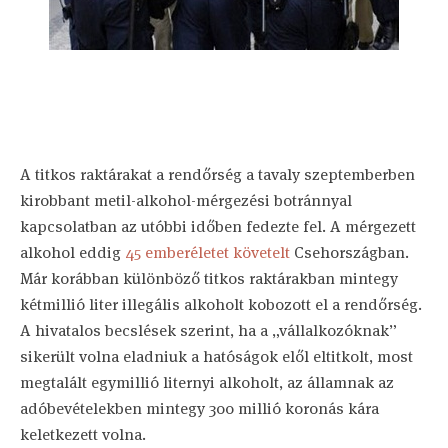
A titkos raktárakat a rendőrség a tavaly szeptemberben
kirobbant metil-alkohol-mérgezési botránnyal
kapcsolatban az utóbbi időben fedezte fel. A mérgezett
alkohol eddig
45 emberéletet követelt
Csehországban.
Már korábban különböző titkos raktárakban mintegy
kétmillió liter illegális alkoholt kobozott el a rendőrség.
A hivatalos becslések szerint, ha a „vállalkozóknak”
sikerült volna eladniuk a hatóságok elől eltitkolt, most
megtalált egymillió liternyi alkoholt, az államnak az
adóbevételekben mintegy 300 millió koronás kára
keletkezett volna.