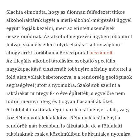
Slachta elmondta, hogy az újonnan felfedezett titkos
alkoholraktárak ügyét a metil-alkohol-mérgezési üggyel
együtt fogják kezelni, mert az érintett személyek
összefonódnak. Az alkoholmérgezési ügyben több mint
hatvan személy ellen folyik eljárás Csehországban –
ahogy arról korábban a Borászportál
beszámolt
.
Az illegális alkohol tárolására szolgáló speciális,
nagykapacitású ciszternák többnyire néhány méterrel a
föld alatt voltak bebetonozva, s a rendőrség geológusok
segítségével jutott a nyomukra. Szakértők szerint a
raktárakat mintegy 8-10 éve építették, s egyelőre nem
tudni, mennyi ideig és hogyan használták őket.
A földalatti raktárak régi ipari létesítmények alatt, vagy
közelében voltak kialakítva. Néhány létesítményt a
rendőrök már korábban is átkutattak, de a földalatti
raktáraknak csak a közelmúltban bukkantak a nyomára.