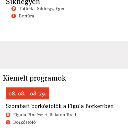
Síkhegyen
Tóthék - Síkhegy, Eger
Bortúra
Kiemelt programok
08. 08. - 08. 29.
Szombati borkóstolók a Figula Borkertben
Figula Pincészet, Balatonfüred
Borkóstoló