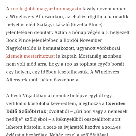
A
100 legjobb magyar bor magazin
tavaly novemberben
a Winelovers Afterworkön, az első és rögtön a harmadik
helyet is elért Szilágyi László (Gizella PInce)
jelenlétében debütált. Aztán a hónap végén a 2. helyezett
Bock Pince jelenlétében a Bordói November
Nagykóstolón is bemutatkozott, ugyanott vörösborai
kiemelt mesterkurzust
is kaptak. Mostanáig azonban
nem volt mód arra, hogy a 100-as toplista egyéb borait
egy helyen, egy időben tesztelhessük. A Winelovers
Afterwork múlt héten összehozta.
A Pesti Vigadóban a terembe belépve egyből egy
vertikális kóstolóba keveredtem, méghozzá a
Csendes
Dűlő Szőlőbirtok
jóvoltából – „úri bor, vagy a nemesek
nedűje” szőlőjéből – a kéknyelűből összeállított sort
lehetett kóstolni a 2012-es évjárattól kezdve a 2014-es
évjáratig bezárólag. Nehéz ezzel a szőlőfajtával