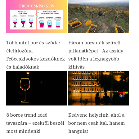
Több mint bor és szóda:
Három borvidék szüreti
életfilozófia -
pillanatképei - Az aszály
Fröccskisokos kezdőknek
volt idén a legnagyobb
és haladóknak
kihívás
8 boros trend 2026
Kedvenc helyeink, ahol a
tavaszára – ezekről beszél
bor nem csak ital, hanem
most mindenki
hangulat