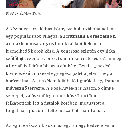
Fotók: Ádám Kata
A kézműves, családias környezetből továbbhaladtam
egy populárisabb világba, a
Frittmann Borászathoz
,
akik a Generosa 2015-ös borukkal kerültek be a
kiemelkedő borok közé. A generosa szintén egy ritka
szőlőfajta ezerjó és piros tramini keresztezése. Ami még
a bornál is feltűnőbb, az a címkéje. Ezzel a „mesés”
kivitelezésű címkével egy egész paletta jelent meg a
borászatnál. A címkéken található figurákat egy francia
művésznő tervezte. A RoséCuvée-n is hasonló címke
szerepel, valószínűleg ennek köszönhetően
felkapottabb lett a fiatalok körében, megugrott a
forgalma a piacon – tette hozzá Frittman Tamás.
Az egri borászatok közül az egyik nagy kedvencem a