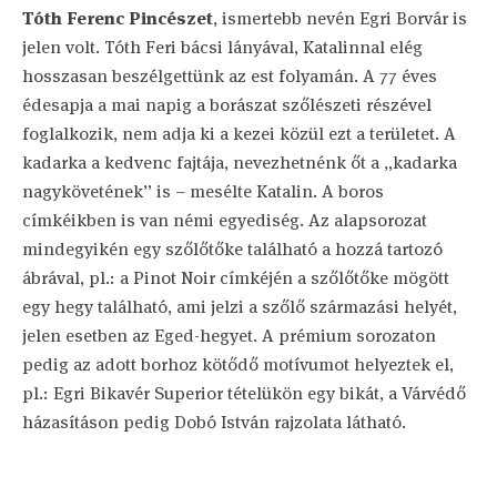
Tóth Ferenc Pincészet
, ismertebb nevén Egri Borvár is
jelen volt. Tóth Feri bácsi lányával, Katalinnal elég
hosszasan beszélgettünk az est folyamán. A 77 éves
édesapja a mai napig a borászat szőlészeti részével
foglalkozik, nem adja ki a kezei közül ezt a területet. A
kadarka a kedvenc fajtája, nevezhetnénk őt a „kadarka
nagykövetének” is – mesélte Katalin. A boros
címkéikben is van némi egyediség. Az alapsorozat
mindegyikén egy szőlőtőke található a hozzá tartozó
ábrával, pl.: a Pinot Noir címkéjén a szőlőtőke mögött
egy hegy található, ami jelzi a szőlő származási helyét,
jelen esetben az Eged-hegyet. A prémium sorozaton
pedig az adott borhoz kötődő motívumot helyeztek el,
pl.: Egri Bikavér Superior tételükön egy bikát, a Várvédő
házasításon pedig Dobó István rajzolata látható.