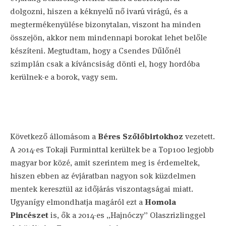
dolgozni, hiszen a kéknyelű nő ivarú virágú, és a
megtermékenyülése bizonytalan, viszont ha minden
összejön, akkor nem mindennapi borokat lehet belőle
készíteni. Megtudtam, hogy a Csendes Dűlőnél
szimplán csak a kíváncsiság dönti el, hogy hordóba
kerülnek-e a borok, vagy sem.
Következő állomásom a
Béres Szőlőbirtokhoz
vezetett.
A 2014-es Tokaji Furminttal kerültek be a Top100 legjobb
magyar bor közé, amit szerintem meg is érdemeltek,
hiszen ebben az évjáratban nagyon sok küzdelmen
mentek keresztül az időjárás viszontagságai miatt.
Ugyanígy elmondhatja magáról ezt a
Homola
Pincészet
is, ők a 2014-es „Hajnóczy” Olaszrizlinggel