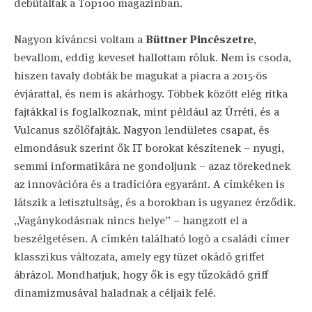
debütáltak a Top100 magazinban.
Nagyon kíváncsi voltam a
Büttner Pincészetre
,
bevallom, eddig keveset hallottam róluk. Nem is csoda,
hiszen tavaly dobták be magukat a piacra a 2015-ös
évjárattal, és nem is akárhogy. Többek között elég ritka
fajtákkal is foglalkoznak, mint például az Úrréti, és a
Vulcanus szőlőfajták. Nagyon lendületes csapat, és
elmondásuk szerint ők IT borokat készítenek – nyugi,
semmi informatikára ne gondoljunk – azaz törekednek
az innovációra és a tradícióra egyaránt. A címkéken is
látszik a letisztultság, és a borokban is ugyanez érződik.
„Vagánykodásnak nincs helye” – hangzott el a
beszélgetésen. A címkén található logó a családi címer
klasszikus változata, amely egy tüzet okádó griffet
ábrázol. Mondhatjuk, hogy ők is egy tűzokádó griff
dinamizmusával haladnak a céljaik felé.