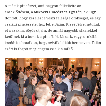
A másik pincészet, ami nagyon felkeltette az
érdeklődésem, a
Mikóczi Pincészet
. Egy férj, aki úgy
döntött, hogy kezelésbe veszi felesége örökségét, és egy
családi pincészetet hoz létre Bátán. Kissé félve indultak
el a szakma rögös útjain, de annál nagyobb sikerekkel
kerülnek ki a boraik a pincéből. Látszik, vagyis inkább
érződik a boraikon, hogy szívük-lelkük benne van. Talán
ezért is fogott meg engem ez a kis miliő.