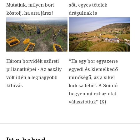
Mutatjuk, milyen bort
sőt, egyes tételek
kóstolj, ha arra jársz!
drágulnak is
Három borvidék szüreti
“Ha egy bor egyszerre
pillanatképei - Az aszály
egyedi és kiemelkedő
volt idén a legnagyobb
minőségű, az a siker
kihívás
kulcsa lehet. A Somló
hegyen mi ezt az utat
választottuk” (X)