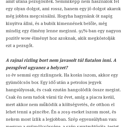
amit utána pezsgősítek. Semmiképp nem használok fel
egy olyan dolgot, ami rossz, hanem egy jó dolgot akarok
még jobbra megcsinálni. Hogyha hagynánk öt napig
kinyitva állni, és a bubik kimennének belőle, még
mindig egy élmény lenne meginni. 95%-ban egy nagyon
pozitív wow-élményt hoz azoknak, akik megkóstolják
ezt a pezsgőt.
A rajnai rizling bort nem javasolt túl fiatalon inni. A
pezsgővel ugyanez a helyzet?
10 év semmi egy rizlingnek. Ha korán iszom, akkor egy
gyümölcsös bor. Egy idő után a petrolos jegyek
hangsúlyosak, és csak ezután hangolódik össze megint.
Csak én nem tudok várni tíz évet, amíg a piacra kerül,
mert akkor nem működik a költségvetés, de otthon el
lehet tenni a pincébe. Én a 2019-eseket iszom most, és
nekem most ízlik a legjobban. Szép egyensúlyban van:
megvan a gyümölcsössége, a szép savstruktúrája, testet