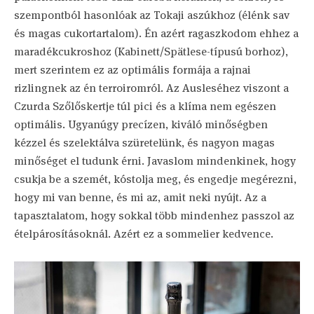
szempontból hasonlóak az Tokaji aszúkhoz (élénk sav
és magas cukortartalom). Én azért ragaszkodom ehhez a
maradékcukroshoz (Kabinett/Spätlese-típusú borhoz),
mert szerintem ez az optimális formája a rajnai
rizlingnek az én terroiromról. Az Ausleséhez viszont a
Czurda Szőlőskertje túl pici és a klíma nem egészen
optimális. Ugyanúgy precízen, kiváló minőségben
kézzel és szelektálva szüretelünk, és nagyon magas
minőséget el tudunk érni. Javaslom mindenkinek, hogy
csukja be a szemét, kóstolja meg, és engedje megérezni,
hogy mi van benne, és mi az, amit neki nyújt. Az a
tapasztalatom, hogy sokkal több mindenhez passzol az
ételpárosításoknál. Azért ez a sommelier kedvence.