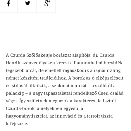
A Czurda Szőlőskertje borászat alapítója, dr. Czurda
Henrik szenvedélyesen keresi a Pannonhalmi borvidék
legszebb arcát, de emellett ragaszkodik a rajnai rizling
német készítési tradícióihoz. A borok az ő elképzeléseit
és stílusát tükrözik, a szakmai munkát – a szőlőtől a
palackig – a nagy tapasztalattal rendelkező Cseri család
végzi. Így születnek meg azok a karakteres, letisztult
Czurda-borok, amelyekben egyesül a
hagyománytisztelet, az innováció és a terroir tiszta
kifejezése.