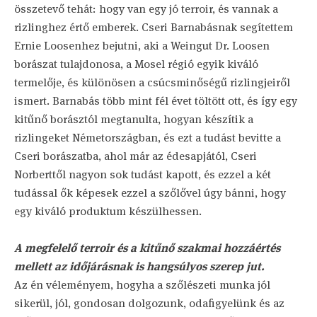
összetevő tehát: hogy van egy jó terroir, és vannak a
rizlinghez értő emberek. Cseri Barnabásnak segítettem
Ernie Loosenhez bejutni, aki a Weingut Dr. Loosen
borászat tulajdonosa, a Mosel régió egyik kiváló
termelője, és különösen a csúcsminőségű rizlingjeiről
ismert. Barnabás több mint fél évet töltött ott, és így egy
kitűnő borásztól megtanulta, hogyan készítik a
rizlingeket Németországban, és ezt a tudást bevitte a
Cseri borászatba, ahol már az édesapjától, Cseri
Norberttől nagyon sok tudást kapott, és ezzel a két
tudással ők képesek ezzel a szőlővel úgy bánni, hogy
egy kiváló produktum készülhessen.
A megfelelő terroir és a kitűnő szakmai hozzáértés
mellett az időjárásnak is hangsúlyos szerep jut.
Az én véleményem, hogyha a szőlészeti munka jól
sikerül, jól, gondosan dolgozunk, odafigyelünk és az