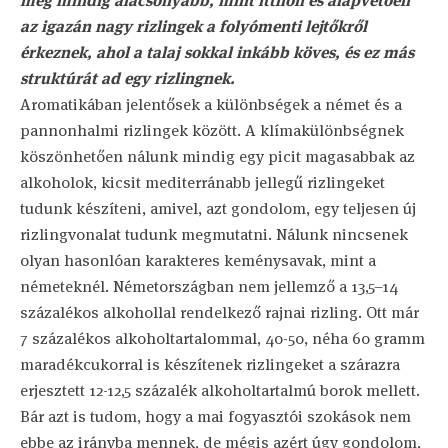
még mindig alacsonyabb, mint itthon és alapvetően
az igazán nagy rizlingek a folyómenti lejtőkről
érkeznek, ahol a talaj sokkal inkább köves, és ez más
struktúrát ad egy rizlingnek.
Aromatikában jelentősek a különbségek a német és a
pannonhalmi rizlingek között. A klímakülönbségnek
köszönhetően nálunk mindig egy picit magasabbak az
alkoholok, kicsit mediterránabb jellegű rizlingeket
tudunk készíteni, amivel, azt gondolom, egy teljesen új
rizlingvonalat tudunk megmutatni. Nálunk nincsenek
olyan hasonlóan karakteres keménysavak, mint a
németeknél. Németországban nem jellemző a 13,5–14
százalékos alkohollal rendelkező rajnai rizling. Ott már
7 százalékos alkoholtartalommal, 40-50, néha 60 gramm
maradékcukorral is készítenek rizlingeket a szárazra
erjesztett 12-12,5 százalék alkoholtartalmú borok mellett.
Bár azt is tudom, hogy a mai fogyasztói szokások nem
ebbe az irányba mennek, de mégis azért úgy gondolom,