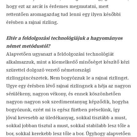
hogy ezt az arcát is érdemes megmutatni, mert
rettentően aromagazdag tud lenni egy ilyen későbbi
érésben a rajnai rizling.
Eltér a feldolgozási technológiájuk a hagyományos
német metódustól?
Alapvetően ugyanazt a feldolgozási technológiát
alkalmazzuk, mint a kiemelkedő minőséget készítő kézi
szürettel dolgozó vezető németországi
rizlingpincészetek. Nem bogyózzuk le a rajnai rizlinget.
Ugye egy érésben lévő rajnai rizlingnek a héja az nagyon
sérülékeny, nagyon vékony, és ennek köszönhetően
nagyon-nagyon sok szedimentanyag képződik, hogyha
bogyózunk, ezért mi is egész fürtben préselünk, így
jóval kevesebb az üledékanyag, sokkal tisztább a must,
sokkal jobban tisztul a must, sokkal stabilabb lesz tőle a
bor, sokkal kerekebb lesz tőle a bor. Úgyhogy alapvetően