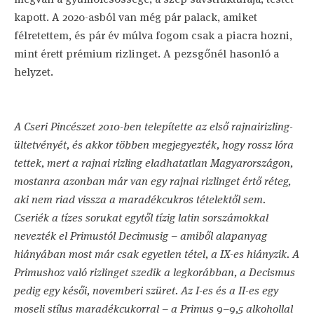
kapott. A 2020-asból van még pár palack, amiket
félretettem, és pár év múlva fogom csak a piacra hozni,
mint érett prémium rizlinget. A pezsgőnél hasonló a
helyzet.
A Cseri Pincészet 2010-ben telepítette az első rajnairizling-
ültetvényét, és akkor többen megjegyezték, hogy rossz lóra
tettek, mert a rajnai rizling eladhatatlan Magyarországon,
mostanra azonban már van egy rajnai rizlinget értő réteg,
aki nem riad vissza a maradékcukros tételektől sem.
Cseriék a tízes sorukat egytől tízig latin sorszámokkal
nevezték el Primustól Decimusig – amiből alapanyag
hiányában most már csak egyetlen tétel, a IX-es hiányzik. A
Primushoz való rizlinget szedik a legkorábban, a Decismus
pedig egy késői, novemberi szüret. Az I-es és a II-es egy
moseli stílus maradékcukorral – a Primus 9–9,5 alkohollal