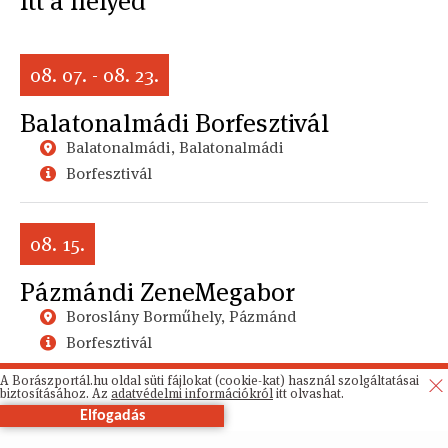
Itt a helyed
08. 07. - 08. 23.
Balatonalmádi Borfesztivál
Balatonalmádi, Balatonalmádi
Borfesztivál
08. 15.
Pázmándi ZeneMegabor
Boroslány Borműhely, Pázmánd
Borfesztivál
A Borászportál.hu oldal süti fájlokat (cookie-kat) használ szolgáltatásai
biztosításához. Az
adatvédelmi információkról
itt olvashat.
Elfogadás