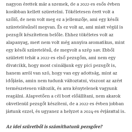
nagyon érettek már a szemek, de a 2022-es esős évben
korábban kellett szüretelni. Tökéletesen érett volt a
szőlő, de nem volt meg ez a jellemzője, ami egy késői
szüretelésűnél megvan. És ez volt az, ami miatt végül is
pezsgőt készítettem belőle. Ehhez tökéletes volt az
alapanyag, mert nem volt még annyira aromatikus, mint
egy késői szüretelésű, de megvolt a szép sav. Ebből
született tehát a 2022-es első pezsgőm, ami nem egy
divatcikk, hogy most csináljunk egy pici pezsgőt is,
hanem arról van szó, hogy van egy adottság, mint az
időjárás, amin nem tudunk változtatni, viszont az azért
természetesen változik, és arra kénytelenek vagyunk
reagálni. Alapvetően a cél bort előállítani, nem akarok
okvetlenül pezsgőt készíteni, de a 2022-es évben jobban
jártunk ezzel, és ugyanez a helyzet a 2024-es évjárattal is.
Az idei szüretből is számíthatunk pezsgőre?