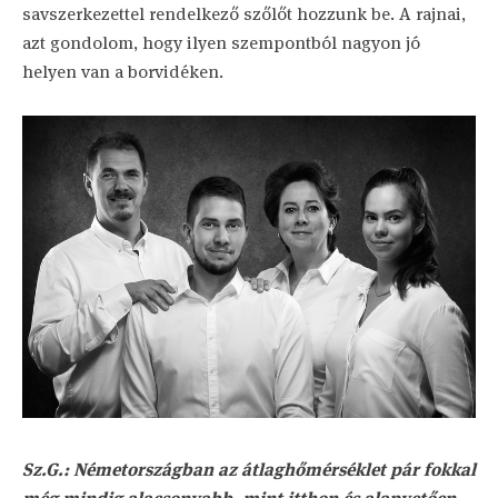
savszerkezettel rendelkező szőlőt hozzunk be. A rajnai,
azt gondolom, hogy ilyen szempontból nagyon jó
helyen van a borvidéken.
Sz.G.: Németországban az átlaghőmérséklet pár fokkal