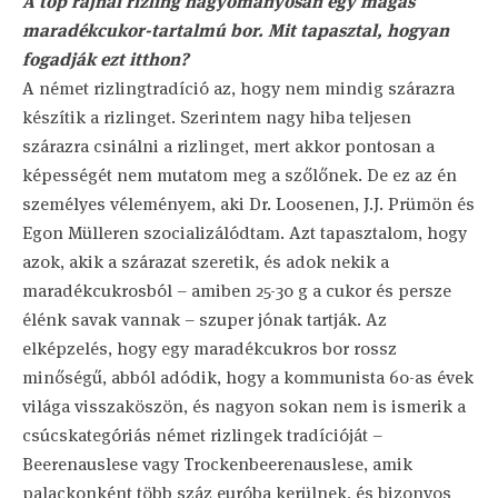
A top rajnai rizling hagyományosan egy magas
maradékcukor-tartalmú bor. Mit tapasztal, hogyan
fogadják ezt itthon?
A német rizlingtradíció az, hogy nem mindig szárazra
készítik a rizlinget. Szerintem nagy hiba teljesen
szárazra csinálni a rizlinget, mert akkor pontosan a
képességét nem mutatom meg a szőlőnek. De ez az én
személyes véleményem, aki Dr. Loosenen, J.J. Prümön és
Egon Mülleren szocializálódtam. Azt tapasztalom, hogy
azok, akik a szárazat szeretik, és adok nekik a
maradékcukrosból – amiben 25-30 g a cukor és persze
élénk savak vannak – szuper jónak tartják. Az
elképzelés, hogy egy maradékcukros bor rossz
minőségű, abból adódik, hogy a kommunista 60-as évek
világa visszaköszön, és nagyon sokan nem is ismerik a
csúcskategóriás német rizlingek tradícióját –
Beerenauslese vagy Trockenbeerenauslese, amik
palackonként több száz euróba kerülnek, és bizonyos