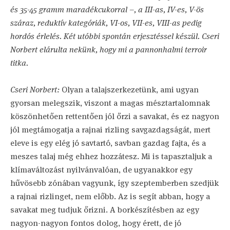
és 35-45 gramm maradékcukorral –, a III-as, IV-es, V-ös
száraz, reduktív kategóriák, VI-os, VII-es, VIII-as pedig
hordós érlelés. Két utóbbi spontán erjesztéssel készül.
Cseri
Norbert elárulta nekünk, hogy mi a pannonhalmi terroir
titka.
Cseri Norbert:
Olyan a talajszerkezetünk, ami ugyan
gyorsan melegszik, viszont a magas mésztartalomnak
köszönhetően rettentően jól őrzi a savakat, és ez nagyon
jól megtámogatja a rajnai rizling savgazdagságát, mert
eleve is egy elég jó savtartó, savban gazdag fajta, és a
meszes talaj még ehhez hozzátesz. Mi is tapasztaljuk a
klímaváltozást nyilvánvalóan, de ugyanakkor egy
hűvösebb zónában vagyunk, így szeptemberben szedjük
a rajnai rizlinget, nem előbb. Az is segít abban, hogy a
savakat meg tudjuk őrizni. A borkészítésben az egy
nagyon-nagyon fontos dolog, hogy érett, de jó