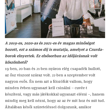
A 2019-es, 2020-as és 2021-es év magas minőséget
hozott, ezt a számos díj is mutatja, amelyet a Czurda-
borok elnyertek. Ez elsősorban az időjárásnak volt
köszönhető?
19-ben, 20-ban és 21-ben nyáron elég csapadék hullott,
az ősz viszont száraz volt. 22-ben a szeptember volt
nagyon esős. Én nem azt a filozófiát vallom, hogy
minden évben ugyanazt kell csinálni – cuvée-t
készíteni, vagy más játékokkal ugyanazt elérni –, hanem
mindig meg kell nézni, hogy az az év mit hoz és mit tud.
Általában késői szüreteléssel dolgozunk, amikor