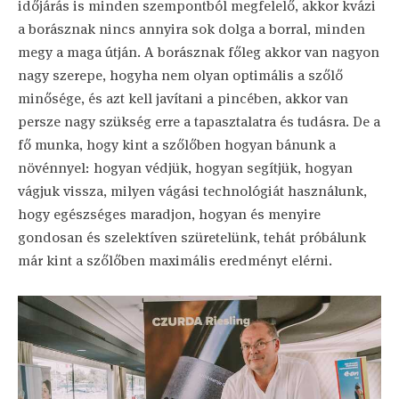
időjárás is minden szempontból megfelelő, akkor kvázi
a borásznak nincs annyira sok dolga a borral, minden
megy a maga útján. A borásznak főleg akkor van nagyon
nagy szerepe, hogyha nem olyan optimális a szőlő
minősége, és azt kell javítani a pincében, akkor van
persze nagy szükség erre a tapasztalatra és tudásra. De a
fő munka, hogy kint a szőlőben hogyan bánunk a
növénnyel: hogyan védjük, hogyan segítjük, hogyan
vágjuk vissza, milyen vágási technológiát használunk,
hogy egészséges maradjon, hogyan és menyire
gondosan és szelektíven szüretelünk, tehát próbálunk
már kint a szőlőben maximális eredményt elérni.