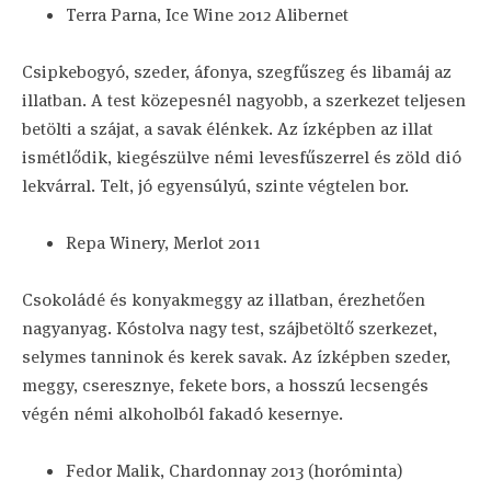
Terra Parna, Ice Wine 2012 Alibernet
Csipkebogyó, szeder, áfonya, szegfűszeg és libamáj az
illatban. A test közepesnél nagyobb, a szerkezet teljesen
betölti a szájat, a savak élénkek. Az ízképben az illat
ismétlődik, kiegészülve némi levesfűszerrel és zöld dió
lekvárral. Telt, jó egyensúlyú, szinte végtelen bor.
Repa Winery, Merlot 2011
Csokoládé és konyakmeggy az illatban, érezhetően
nagyanyag. Kóstolva nagy test, szájbetöltő szerkezet,
selymes tanninok és kerek savak. Az ízképben szeder,
meggy, cseresznye, fekete bors, a hosszú lecsengés
végén némi alkoholból fakadó kesernye.
Fedor Malik, Chardonnay 2013 (horóminta)