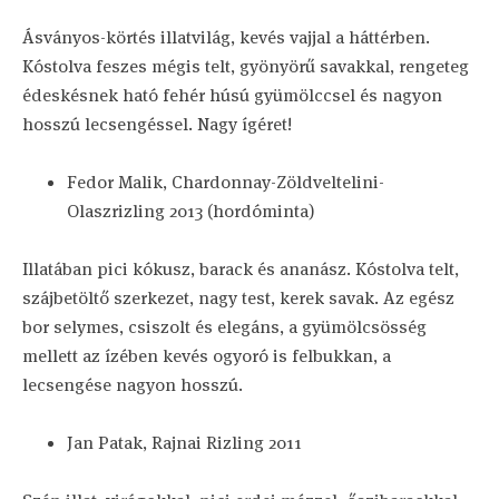
Ásványos-körtés illatvilág, kevés vajjal a háttérben.
Kóstolva feszes mégis telt, gyönyörű savakkal, rengeteg
édeskésnek ható fehér húsú gyümölccsel és nagyon
hosszú lecsengéssel. Nagy ígéret!
Fedor Malik, Chardonnay-Zöldveltelini-
Olaszrizling 2013 (hordóminta)
Illatában pici kókusz, barack és ananász. Kóstolva telt,
szájbetöltő szerkezet, nagy test, kerek savak. Az egész
bor selymes, csiszolt és elegáns, a gyümölcsösség
mellett az ízében kevés ogyoró is felbukkan, a
lecsengése nagyon hosszú.
Jan Patak, Rajnai Rizling 2011