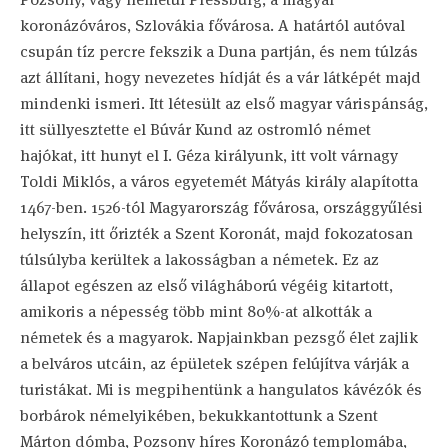
koronázóváros, Szlovákia fővárosa. A határtól autóval
csupán tíz percre fekszik a Duna partján, és nem túlzás
azt állítani, hogy nevezetes hídját és a vár látképét majd
mindenki ismeri. Itt létesült az első magyar várispánság,
itt süllyesztette el Búvár Kund az ostromló német
hajókat, itt hunyt el I. Géza királyunk, itt volt várnagy
Toldi Miklós, a város egyetemét Mátyás király alapította
1467-ben. 1526-tól Magyarország fővárosa, országgyűlési
helyszín, itt őrizték a Szent Koronát, majd fokozatosan
túlsúlyba kerültek a lakosságban a németek. Ez az
állapot egészen az első világháború végéig kitartott,
amikoris a népesség több mint 80%-at alkották a
németek és a magyarok. Napjainkban pezsgő élet zajlik
a belváros utcáin, az épületek szépen felújítva várják a
turistákat. Mi is megpihentünk a hangulatos kávézók és
borbárok némelyikében, bekukkantottunk a Szent
Márton dómba, Pozsony híres Koronázó templomába,