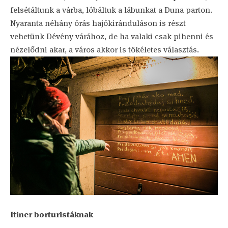
felsétáltunk a várba, lóbáltuk a lábunkat a Duna parton.
Nyaranta néhány órás hajókiránduláson is részt
vehetünk Dévény várához, de ha valaki csak pihenni és
nézelődni akar, a város akkor is tökéletes választás.
Itiner borturistáknak