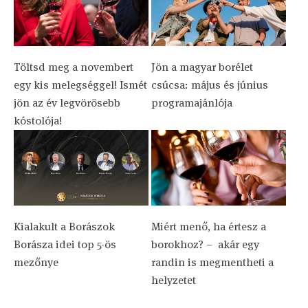
Töltsd meg a novembert
Jön a magyar borélet
egy kis melegséggel! Ismét
csúcsa: május és június
jön az év legvörösebb
programajánlója
kóstolója!
Kialakult a Borászok
Miért menő, ha értesz a
Borásza idei top 5-ös
borokhoz? – ​ akár egy
mezőnye
randin is megmentheti a
helyzetet