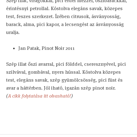
Szép illat, virágokkal, pici erdei mézzel, őszibarackkal,
érintésnyi petrollal. Kóstolva elegáns savak, közepes
test, feszes szerkezet. Ízében citrusok, ásványosság,
barack, alma, pici kapor, a lecsengést az ásványosság
uralja.
Jan Patak, Pinot Noir 2011
Szép illat őszi avarral, pici földdel, cseresznyével, pici
szilvával, gombával, nyers hússal. Kóstolva közepes
test, elegáns savak, szép gyümölcsösség, pici füst és
avar a háttérben. Jól iható, igazán szép pinot noir.
(
A cikk folytatása itt olvasható!
)