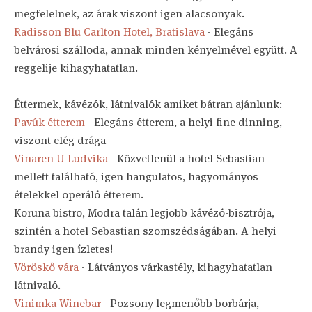
megfelelnek, az árak viszont igen alacsonyak.
Radisson Blu Carlton Hotel, Bratislava
- Elegáns
belvárosi szálloda, annak minden kényelmével együtt. A
reggelije kihagyhatatlan.
Éttermek, kávézók, látnivalók amiket bátran ajánlunk:
Pavúk étterem
- Elegáns étterem, a helyi fine dinning,
viszont elég drága
Vinaren U Ludvika
- Közvetlenül a hotel Sebastian
mellett található, igen hangulatos, hagyományos
ételekkel operáló étterem.
Koruna bistro, Modra talán legjobb kávézó-bisztrója,
szintén a hotel Sebastian szomszédságában. A helyi
brandy igen ízletes!
Vöröskő vára
- Látványos várkastély, kihagyhatatlan
látnivaló.
Vinimka Winebar
- Pozsony legmenőbb borbárja,