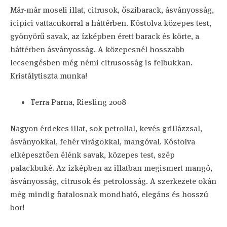
Már-már moseli illat, citrusok, őszibarack, ásványosság,
icipici vattacukorral a háttérben. Kóstolva közepes test,
gyönyörű savak, az ízképben érett barack és körte, a
háttérben ásványosság. A közepesnél hosszabb
lecsengésben még némi citrusosság is felbukkan.
Kristálytiszta munka!
Terra Parna, Riesling 2008
Nagyon érdekes illat, sok petrollal, kevés grillázzsal,
ásványokkal, fehér virágokkal, mangóval. Kóstolva
elképesztően élénk savak, közepes test, szép
palackbuké. Az ízképben az illatban megismert mangó,
ásványosság, citrusok és petrolosság. A szerkezete okán
még mindig fiatalosnak mondható, elegáns és hosszú
bor!