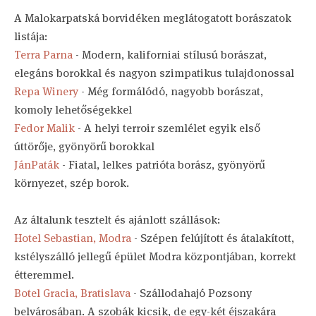
A Malokarpatská borvidéken meglátogatott borászatok
listája:
Terra Parna
- Modern, kaliforniai stílusú borászat,
elegáns borokkal és nagyon szimpatikus tulajdonossal
Repa Winery
- Még formálódó, nagyobb borászat,
komoly lehetőségekkel
Fedor Malik
- A helyi terroir szemlélet egyik első
úttörője, gyönyörű borokkal
JánPaták
- Fiatal, lelkes patrióta borász, gyönyörű
környezet, szép borok.
Az általunk tesztelt és ajánlott szállások:
Hotel Sebastian, Modra
- Szépen felújított és átalakított,
kstélyszálló jellegű épület Modra központjában, korrekt
étteremmel.
Botel Gracia, Bratislava
- Szállodahajó Pozsony
belvárosában. A szobák kicsik, de egy-két éjszakára