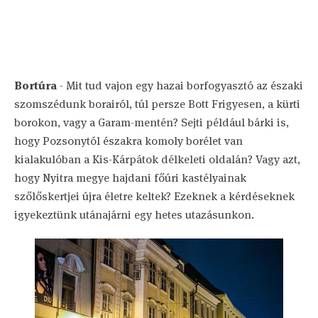
Bortúra
- Mit tud vajon egy hazai borfogyasztó az északi
szomszédunk borairól, túl persze Bott Frigyesen, a kürti
borokon, vagy a Garam-mentén? Sejti például bárki is,
hogy Pozsonytól északra komoly borélet van
kialakulóban a Kis-Kárpátok délkeleti oldalán? Vagy azt,
hogy Nyitra megye hajdani főúri kastélyainak
szőlőskertjei újra életre keltek? Ezeknek a kérdéseknek
igyekeztünk utánajárni egy hetes utazásunkon.