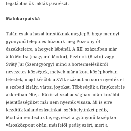
legalábbis ők lakták javarészt.
Malokarpatská
Talán csak a hazai turistáknak meglepő, hogy mennyi
gyönyörű település húzódik meg Pozsonytól
északkeletre, a hegyek lábánál. A XII. században már
álló Modra (magyarul Modor), Pezinok (Bazin) vagy
Svätý Jur (Szentgyörgy) mind a bortermelésükről
nevezetes községek, melyek már a kora középkorban
léteztek, majd később a XVII. században sorra nyerték el
a szabad királyi városi jogokat. Többségük a fénykorát is
akkoriban élte, a Rákóczi-szabadságharc után korábbi
jelentősségüket már nem nyerték vissza. Mi is erre
kezdtük kalandozásainkat, székhelyünket pedig
Modrán rendeztük be, egyrészt a gyönyörű középkori
városközpont okán, másfelől pedig azért, mert a