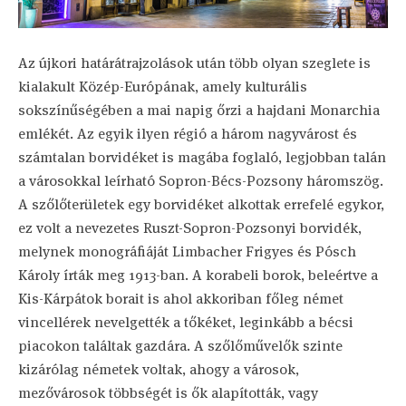
Az újkori határátrajzolások után több olyan szeglete is
kialakult Közép-Európának, amely kulturális
sokszínűségében a mai napig őrzi a hajdani Monarchia
emlékét. Az egyik ilyen régió a három nagyvárost és
számtalan borvidéket is magába foglaló, legjobban talán
a városokkal leírható Sopron-Bécs-Pozsony háromszög.
A szőlőterületek egy borvidéket alkottak errefelé egykor,
ez volt a nevezetes Ruszt-Sopron-Pozsonyi borvidék,
melynek monográfiáját Limbacher Frigyes és Pósch
Károly írták meg 1913-ban. A korabeli borok, beleértve a
Kis-Kárpátok borait is ahol akkoriban főleg német
vincellérek nevelgették a tőkéket, leginkább a bécsi
piacokon találtak gazdára. A szőlőművelők szinte
kizárólag németek voltak, ahogy a városok,
mezővárosok többségét is ők alapították, vagy