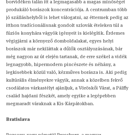
borvidéken talán itt a legmagasabb a magas minőséget
produkáló borászok koncentrációja. A centrumban több
jó szálláshelyből is lehet válogatni, az éttermek pedig az
itthon tradícionálisnak gondolt szlovák ételeken túl a
fúziós konyhára vágyók igényeit is kielégítik. Érdemes
végigjárni a környező domboldalakat, egyes helyi
borászok már nekiláttak a dűlők osztályozásának, bár
még nagyon az út elején tartanak, de erre székel a vidék
legnagyobb, hipermodern pincészete és néhány, a
legkisebbek közül való, kézműves borásza is. Aki pedig
kultúrális élményekre vágyik, annak a közelben fekvő
csodálatos várkastélyt ajánljuk, a Vöröskői Várat, a Pálffy
család hajdani fészkét, amely egyike a legépebben
megmaradt váraknak a Kis-Kárpátokban.
Bratislava
Pozsony, vagy németül Pressburg, a magyar