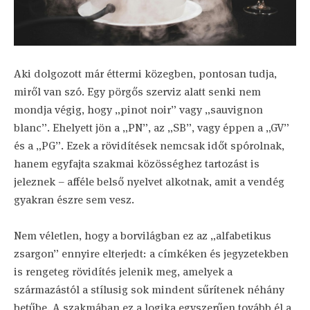
Aki dolgozott már éttermi közegben, pontosan tudja,
miről van szó. Egy pörgős szerviz alatt senki nem
mondja végig, hogy „pinot noir” vagy „sauvignon
blanc”. Ehelyett jön a „PN”, az „SB”, vagy éppen a „GV”
és a „PG”. Ezek a rövidítések nemcsak időt spórolnak,
hanem egyfajta szakmai közösséghez tartozást is
jeleznek – afféle belső nyelvet alkotnak, amit a vendég
gyakran észre sem vesz.
Nem véletlen, hogy a borvilágban ez az „alfabetikus
zsargon” ennyire elterjedt: a címkéken és jegyzetekben
is rengeteg rövidítés jelenik meg, amelyek a
származástól a stílusig sok mindent sűrítenek néhány
betűbe. A szakmában ez a logika egyszerűen tovább él a