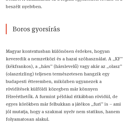
beszélt nyelvben.
Boros gyorsírás
Magyar kontextusban különösen érdekes, hogyan
keveredik a nemzetközi és a hazai szóhasználat. A „KF”
(kékfrankos), a „hárs” (hárslevelű) vagy akár az „olasz”
(olaszrizling) teljesen természetesen hangzik egy
budapesti étteremben, miközben ugyanezek a
rövidítések külföldi közegben már könnyen
félreérthetők. A furmint például ritkábban rövidül, de
egyes körökben már felbukkan a játékos „furi” is – ami
jól mutatja, hogy a szakmai nyelv nem statikus, hanem
folyamatosan alakul.