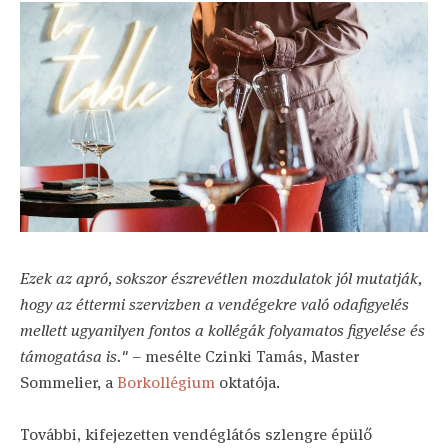
Ezek az apró, sokszor észrevétlen mozdulatok jól mutatják,
hogy az éttermi szervizben a vendégekre való odafigyelés
mellett ugyanilyen fontos a kollégák folyamatos figyelése és
támogatása is."
– mesélte Czinki Tamás, Master
Sommelier, a
Borkollégium
oktatója.
További, kifejezetten vendéglátós szlengre épülő