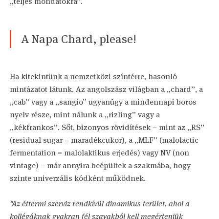
„teljes mondatokra”.
A Napa Chard, please!
Ha kitekintünk a nemzetközi színtérre, hasonló
mintázatot látunk. Az angolszász világban a „chard”, a
„cab” vagy a „sangio” ugyanúgy a mindennapi boros
nyelv része, mint nálunk a „rizling” vagy a
„kékfrankos”. Sőt, bizonyos rövidítések – mint az „RS”
(residual sugar = maradékcukor), a „MLF” (malolactic
fermentation = malolaktikus erjedés) vagy NV (non
vintage) – már annyira beépültek a szakmába, hogy
szinte univerzális kódként működnek.
"Az éttermi szerviz rendkívül dinamikus terület, ahol a
kollégáknak gyakran fél szavakból kell megérteniük