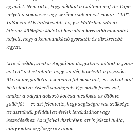
egymást. Nem ritka, hogy például a Châteauneuf-du-Pape
helyett a sommelier egyszerűen csak annyit mond: „CDP”.
Talán ennél is érdekesebb, hogy a háttérben számos
étterem különféle kódokat használ a hosszabb mondatok
helyett, hogy a kommunikáció gyorsabb és diszkrétebb
legyen.
Erre jó példa, amikor Angliában dolgoztam: nálunk a „200-
as kód” azt jelentette, hogy vendég közeledik a folyosón.
Aki ezt meghallotta, azonnal a fal mellé állt, és szabad utat
biztosított az érkező vendégnek. Egy másik jelzés volt,
amikor a pályán dolgozó kolléga megfogta az öltönye
gallérját — ez azt jelentette, hogy segítségre van szüksége
az asztalnál, például az ételek lerakásához vagy
leszedéséhez. Az ujjaival diszkréten azt is jelezni tudta,
hány ember segítségére számít.