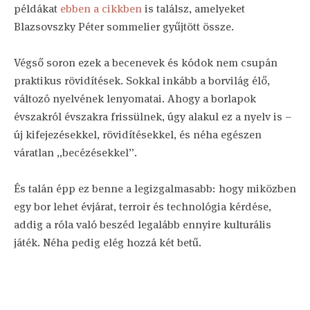
példákat
ebben a cikkben
is találsz, amelyeket
Blazsovszky Péter sommelier gyűjtött össze.
Végső soron ezek a becenevek és kódok nem csupán
praktikus rövidítések. Sokkal inkább a borvilág élő,
változó nyelvének lenyomatai. Ahogy a borlapok
évszakról évszakra frissülnek, úgy alakul ez a nyelv is –
új kifejezésekkel, rövidítésekkel, és néha egészen
váratlan „becézésekkel”.
És talán épp ez benne a legizgalmasabb: hogy miközben
egy bor lehet évjárat, terroir és technológia kérdése,
addig a róla való beszéd legalább ennyire kulturális
játék. Néha pedig elég hozzá két betű.