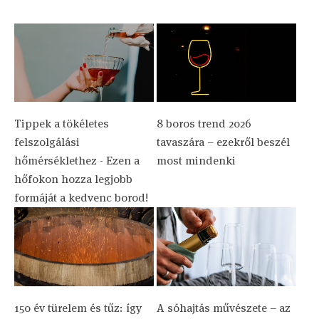
Tippek a tökéletes
8 boros trend 2026
felszolgálási
tavaszára – ezekről beszél
hőmérséklethez - Ezen a
most mindenki
hőfokon hozza legjobb
formáját a kedvenc borod!
150 év türelem és tűz: így
A sóhajtás művészete – az