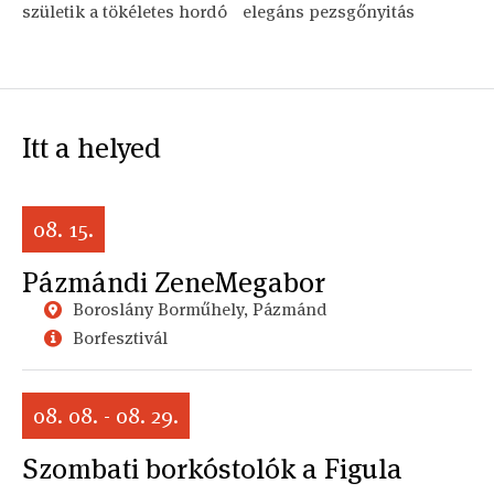
születik a tökéletes hordó
elegáns pezsgőnyitás
Itt a helyed
08. 15.
Pázmándi ZeneMegabor
Boroslány Borműhely, Pázmánd
Borfesztivál
08. 08. - 08. 29.
Szombati borkóstolók a Figula