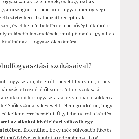
n fogyasszanak az emberek, és hogy
ezt az
agyarországon ma már nincs ugyan mennyiségi
zétkeztetésben alkalmazott receptúrák
 ezen, és ebbe már beleférne a minőségi alkoholos
 olyan kisebb kiszerelések, mint például a 375 ml-es
 kínálnának a fogyasztók számára.
koholfogyasztási szokásaival?
t fogyasztani, de erről - mivel tiltva van -, nincs
ohányzás elkezdéséről sincs. A borászok saját
 a csökkenő borfogyasztásra, ez valóban csökken a
nan belépők száma is kevesebb. Nem gondolom, hogy
t rá kellene erre beszélni. Úgy lehetne ezt a kérdést
, ami az alkohol kivételével változik egy
intetében
. Kiderülhet, hogy még súlyosabb függés
gyüttműködése, valamint a tudományos alapú