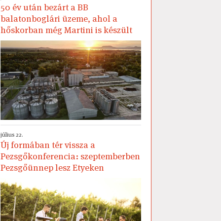
50 év után bezárt a BB
balatonboglári üzeme, ahol a
hőskorban még Martini is készült
július 22.
Új formában tér vissza a
Pezsgőkonferencia: szeptemberben
Pezsgőünnep lesz Etyeken