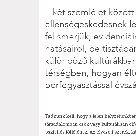
E két szemlélet között
ellenségeskedésnek le
felismerjük, evidenciá
hatásairól, de tisztába
különböző kultúrákban
térségben, hogyan élt
borfogyasztással évsz
Tudnunk kell, hogy a jelen helyzetünkben 
társadalomban ezek vagy kulturálisan el
pszichés jóllétéhez. Az élvezeti szerek, k