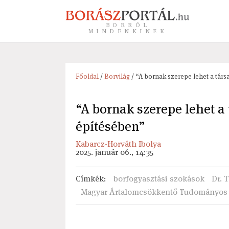
BORRÓL
MINDENKINEK
Főoldal
/
Borvilág
/ “A bornak szerepe lehet a társ
“A bornak szerepe lehet a 
építésében”
Kabarcz-Horváth Ibolya
2025. január 06., 14:35
Címkék
:
borfogyasztási szokások
Dr. 
Magyar Ártalomcsökkentő Tudományos 