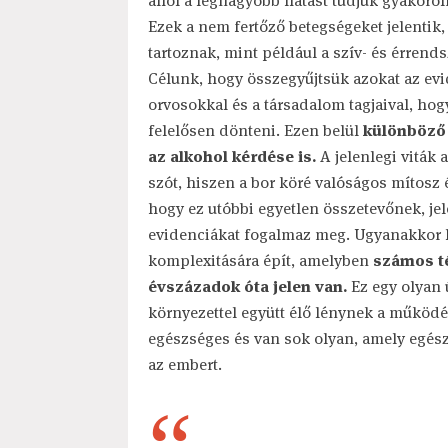
ahol a legnagyobb hatást tudjuk gyakorol
Ezek a nem fertőző betegségeket jelentik
tartoznak, mint például a szív- és érren
Célunk, hogy összegyűjtsük azokat az ev
orvosokkal és a társadalom tagjaival, ho
felelősen dönteni. Ezen belül
különböző 
az alkohol kérdése is.
A jelenlegi viták 
szót, hiszen a bor köré valóságos mítosz 
hogy ez utóbbi egyetlen összetevőnek, jel
evidenciákat fogalmaz meg. Ugyanakkor lé
komplexitására épít, amelyben
számos té
évszázadok óta jelen van.
Ez egy olyan 
környezettel együtt élő lénynek a működé
egészséges és van sok olyan, amely egész
az embert.