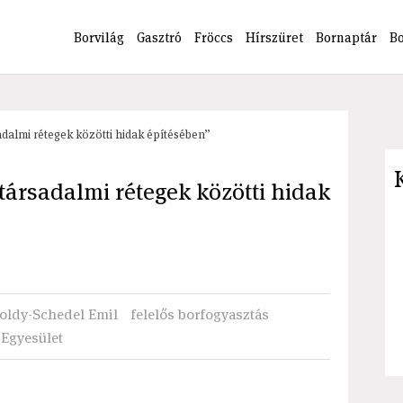
Borvilág
Gasztró
Fröccs
Hírszüret
Bornaptár
B
adalmi rétegek közötti hidak építésében”
társadalmi rétegek közötti hidak
Toldy-Schedel Emil
felelős borfogyasztás
Egyesület