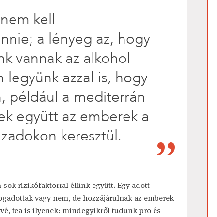
 nem kell
nnie; a lényeg az, hogy
ink vannak az alkohol
n legyünk azzal is, hogy
, például a mediterrán
ek együtt az emberek a
ázadokon keresztül.
sok rizikófaktorral élünk együtt. Egy adott
fogadottak vagy nem, de hozzájárulnak az emberek
ávé, tea is ilyenek: mindegyikről tudunk pro és