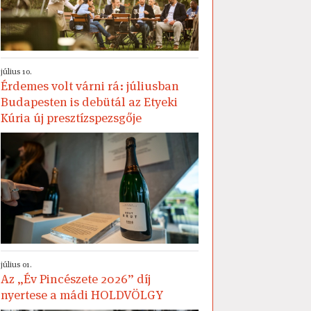
július 10.
Érdemes volt várni rá: júliusban
Budapesten is debütál az Etyeki
Kúria új presztízspezsgője
július 01.
Az „Év Pincészete 2026” díj
nyertese a mádi HOLDVÖLGY