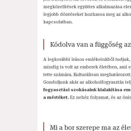
megközelítések együttes alkalmazása ele
legjobb döntéseket hozhassa meg az alkoh
kapcsolatban.
Kódolva van a függőség a
A legkorábbi írásos emlékeinkből tudjuk,
mindig is volt az emberek életében, ami 
tette számára. Kulturálisan meghatározott
Gondoljunk akár az alkoholfogyasztás tel
fogyasztási szokásaink kialakítása eme
a mértéket.
Ez nehéz folyamat, és az öni
Mi a bor szerepe ma az él