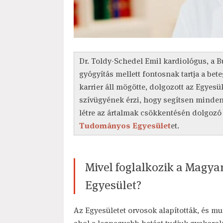
Dr. Toldy-Schedel Emil kardiológus, a B
gyógyítás mellett fontosnak tartja a be
karrier áll mögötte, dolgozott az Egyes
szívügyének érzi, hogy segítsen mindenk
létre az ártalmak csökkentésén dolgozó 
Tudományos Egyesület
et.
Mivel foglalkozik a Mag
Egyesület?
Az Egyesületet orvosok alapították, és m