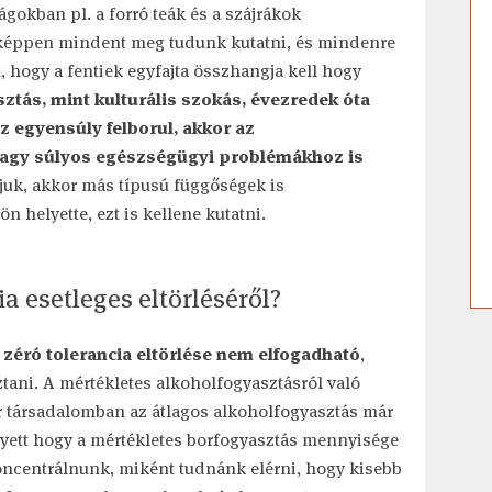
ágokban pl. a forró teák és a szájrákok
onképpen mindent meg tudunk kutatni, és mindenre
 hogy a fentiek egyfajta összhangja kell hogy
ztás, mint kulturális szokás, évezredek óta
z egyensúly felborul, akkor az
vagy súlyos egészségügyi problémákhoz is
juk, akkor más típusú függőségek is
n helyette, ezt is kellene kutatni.
a esetleges eltörléséről?
 zéró tolerancia eltörlése nem elfogadható
,
tani. A mértékletes alkoholfogyasztásról való
r társadalomban az átlagos alkoholfogyasztás már
lyett hogy a mértékletes borfogyasztás mennyisége
oncentrálnunk, miként tudnánk elérni, hogy kisebb