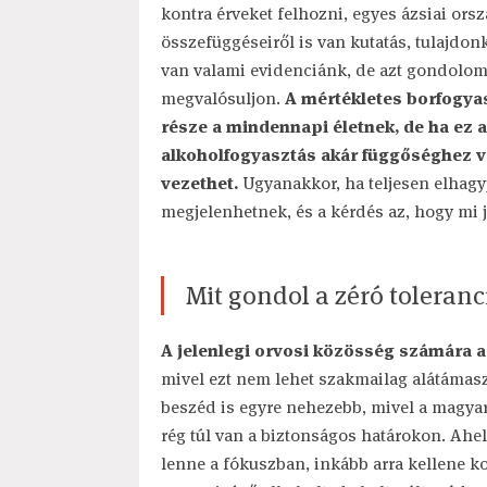
kontra érveket felhozni, egyes ázsiai orsz
összefüggéseiről is van kutatás, tulajd
van valami evidenciánk, de azt gondolom,
megvalósuljon.
A mértékletes borfogyas
része a mindennapi életnek, de ha ez a
alkoholfogyasztás akár függőséghez 
vezethet.
Ugyanakkor, ha teljesen elhagy
megjelenhetnek, és a kérdés az, hogy mi jö
Mit gondol a zéró toleranci
A jelenlegi orvosi közösség számára a
mivel ezt nem lehet szakmailag alátámasz
beszéd is egyre nehezebb, mivel a magya
rég túl van a biztonságos határokon. Ahe
lenne a fókuszban, inkább arra kellene k