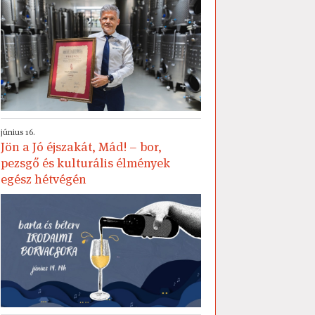
június 16.
Jön a Jó éjszakát, Mád! – bor,
pezsgő és kulturális élmények
egész hétvégén