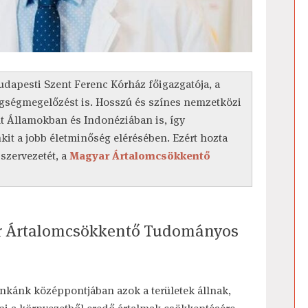
udapesti Szent Ferenc Kórház főigazgatója, a
tegségmegelőzést is. Hosszú és színes nemzetközi
ült Államokban és Indonéziában is, így
it a jobb életminőség elérésében. Ezért hozta
szervezetét, a
Magyar Ártalomcsökkentő
yar Ártalomcsökkentő Tudományos
unkánk középpontjában azok a területek állnak,