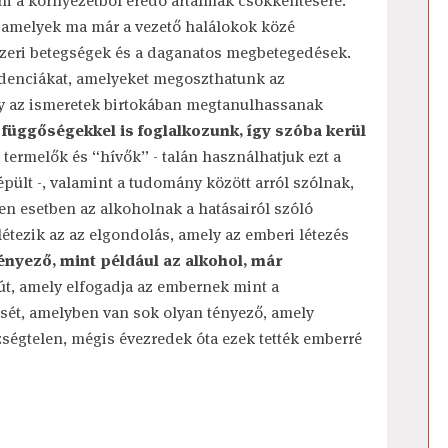
ni a környezetből eredő ártalmak csökkentésére.
, amelyek ma már a vezető halálokok közé
dszeri betegségek és a daganatos megbetegedések.
idenciákat, amelyeket megoszthatunk az
gy az ismeretek birtokában megtanulhassanak
függőségekkel is foglalkozunk, így szóba kerül
a termelők és “hívők” - talán használhatjuk ezt a
épült -, valamint a tudomány között arról szólnak,
en esetben az alkoholnak a hatásairól szóló
tezik az az elgondolás, amely az emberi létezés
nyező, mint például az alkohol, már
út, amely elfogadja az embernek mint a
sét, amelyben van sok olyan tényező, amely
ségtelen, mégis évezredek óta ezek tették emberré