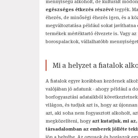
mennyiségű alkoholt, de kulturált módo
egészséges étkezés részévé
tegyék. M
éhezés, de minőségi éhezés igen, és a kö
megváltoztatása például sokat javíthatna
termékek mértéktartó élvezete is. Vagy az
borospalackok, vállalhatóbb mennyiséget
Mi a helyzet a fiatalok al
A fiatalok egyre korábban kezdenek alkohol
valójában jó adatunk - ahogy például a d
borfogyasztási adataikból következtetnek
világon, és tudjuk azt is, hogy az újon
azt, aki soha nem fogyasztott alkoholt, az
megközelíteni, hogy
azt kutatjuk, mi az
társadalomban az emberek jólléte tek
jön a helyébe. Az orvosok és borászok e