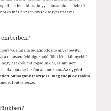
ngedhetetlen ahhoz, hogy a társadalom a lehető
ol és más élvezeti szerek fogyasztásával
z emberben?
 hogy valamifajta tudatmódosító anyagbevitel
ezt a nehezen feldolgozható földi létet könnyebbé
, hogy ezekből mit fogadunk el, és mit nem.
jes tilalmára az iszlám államokban.
Az egyéni
llett önmagunk tesztje is: meg tudjuk-e találni
smeret fontos része.
etünkben?