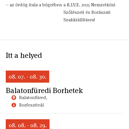
– az ördög itala a bögrében
a R.I.V.E. 2025 Nemzetközi
Szőlészeti és Borászati
Szakkiállításra!
Itt a helyed
08. 07. - 08. 30.
Balatonfüredi Borhetek
Balatonfüred,
Borfesztivál
08. 08. - 08. 29.