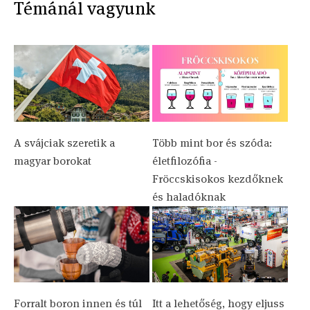
Témánál vagyunk
A svájciak szeretik a
Több mint bor és szóda:
magyar borokat
életfilozófia -
Fröccskisokos kezdőknek
és haladóknak
Forralt boron innen és túl
Itt a lehetőség, hogy eljuss