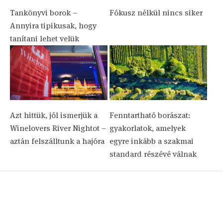
Tankönyvi borok –
Fókusz nélkül nincs siker
Annyira tipikusak, hogy
tanítani lehet velük
Azt hittük, jól ismerjük a
Fenntartható borászat:
Winelovers River Nightot –
gyakorlatok, amelyek
aztán felszálltunk a hajóra
egyre inkább a szakmai
standard részévé válnak