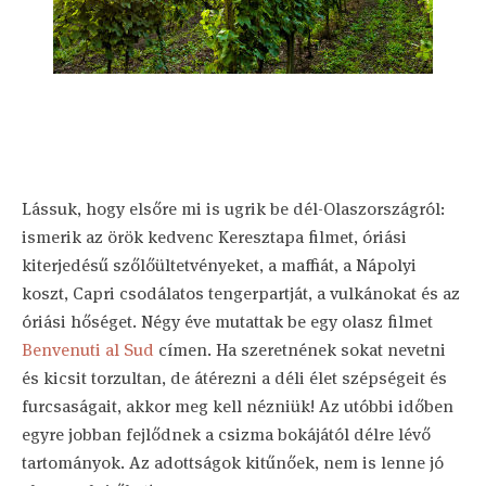
Lássuk, hogy elsőre mi is ugrik be dél-Olaszországról:
ismerik az örök kedvenc Keresztapa filmet, óriási
kiterjedésű szőlőültetvényeket, a maffiát, a Nápolyi
koszt, Capri csodálatos tengerpartját, a vulkánokat és az
óriási hőséget. Négy éve mutattak be egy olasz filmet
Benvenuti al Sud
címen. Ha szeretnének sokat nevetni
és kicsit torzultan, de átérezni a déli élet szépségeit és
furcsaságait, akkor meg kell nézniük! Az utóbbi időben
egyre jobban fejlődnek a csizma bokájától délre lévő
tartományok. Az adottságok kitűnőek, nem is lenne jó