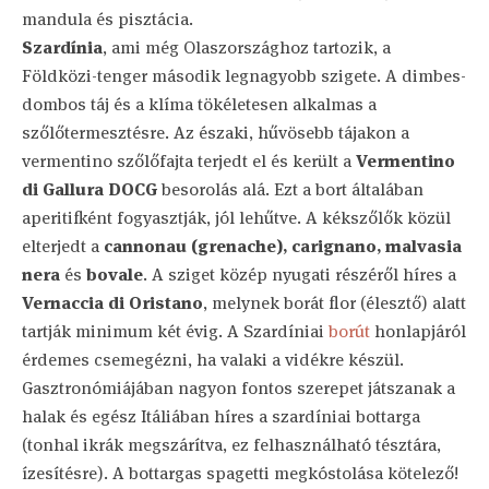
mandula és pisztácia.
Szardínia
, ami még Olaszországhoz tartozik, a
Földközi-tenger második legnagyobb szigete. A dimbes-
dombos táj és a klíma tökéletesen alkalmas a
szőlőtermesztésre. Az északi, hűvösebb tájakon a
vermentino szőlőfajta terjedt el és került a
Vermentino
di Gallura DOCG
besorolás alá. Ezt a bort általában
aperitifként fogyasztják, jól lehűtve. A kékszőlők közül
elterjedt a
cannonau (grenache), carignano, malvasia
nera
és
bovale
. A sziget közép nyugati részéről híres a
Vernaccia di Oristano
, melynek borát flor (élesztő) alatt
tartják minimum két évig. A Szardíniai
borút
honlapjáról
érdemes csemegézni, ha valaki a vidékre készül.
Gasztronómiájában nagyon fontos szerepet játszanak a
halak és egész Itáliában híres a szardíniai bottarga
(tonhal ikrák megszárítva, ez felhasználható tésztára,
ízesítésre). A bottargas spagetti megkóstolása kötelező!