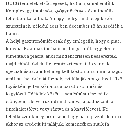
DOCG
területek elsődlegesek, ha Campaniat említik.
Komplex, gyümölcsös, gyógynövényes és minerális
fehérborokat adnak. A nagy meleg miatt elég későn
szüretelnek, például 2012-ben december 18-án szedték a
fianot.
A helyi gasztronómiát csak úgy emlegetik, hogy a piaci
konyha. Ez annak tudható be, hogy a nők reggelente
kimentek a piacra, ahol mindent frissen beszereztek,
majd ebből főztek. De természetesen itt is vannak
specialitások, amiket meg kell kóstolnunk, mint a ragu,
amit hat-hét órán át főznek, ezt tálalják spagettivel. Első
fogásként jellemző náluk a paradicsommártás
kagylóval. Főételek között a sertéshúst részesítik
előnyben, illetve a szardíniát rántva, a padlizsánt, a
tintahalat töltve vagy rántva és a kagylólevest. Ne
feledkezzünk meg arról sem, hogy ha jó pizzát akarunk,
akkor az eredetit itt találjuk: kemencében sütik fa