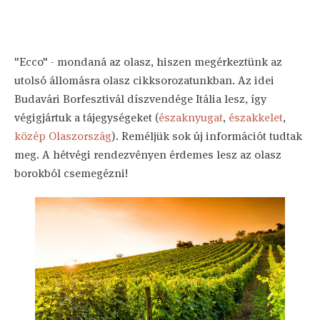
"Ecco" - mondaná az olasz, hiszen megérkeztünk az
utolsó állomásra olasz cikksorozatunkban. Az idei
Budavári Borfesztivál díszvendége Itália lesz, így
végigjártuk a tájegységeket (
északnyugat
,
északkelet
,
közép Olaszország
). Reméljük sok új információt tudtak
meg. A hétvégi rendezvényen érdemes lesz az olasz
borokból csemegézni!