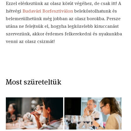
Ezzel elérkeztünk az olasz körút végéhez, de csak itt! A
hétvégi
Budavári Borfesztiválon
belekóstolhatunk és
belemerülhetünk még jobban az olasz borokba. Persze
utána ne felejtsük el, hogyha legközelebb kiruccanást
szervezünk, akkor érdemes felkerekedni és nyakunkba
venni az olasz csizmát!
Most szüreteltük