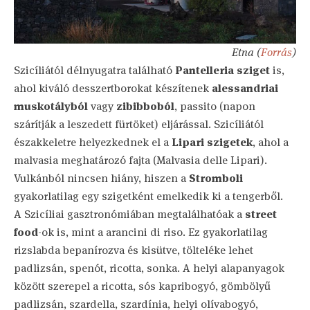
Etna (
Forrás
)
Szicíliától délnyugatra található
Pantelleria sziget
is,
ahol kiváló desszertborokat készítenek
alessandriai
muskotályból
vagy
zibibboból
, passito (napon
szárítják a leszedett fürtöket) eljárással. Szicíliától
északkeletre helyezkednek el a
Lipari szigetek
, ahol a
malvasia meghatározó fajta (Malvasia delle Lipari).
Vulkánból nincsen hiány, hiszen a
Stromboli
gyakorlatilag egy szigetként emelkedik ki a tengerből.
A Szicíliai gasztronómiában megtalálhatóak a
street
food
-ok is, mint a arancini di riso. Ez gyakorlatilag
rizslabda bepanírozva és kisütve, tölteléke lehet
padlizsán, spenót, ricotta, sonka. A helyi alapanyagok
között szerepel a ricotta, sós kapribogyó, gömbölyű
padlizsán, szardella, szardínia, helyi olívabogyó,