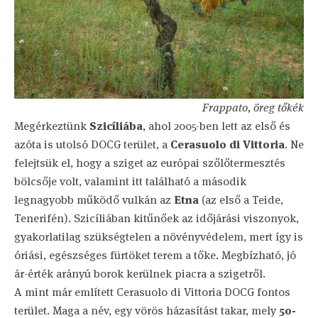
Frappato, öreg tőkék
Megérkeztünk
Szicíliába
, ahol 2005-ben lett az első és
azóta is utolsó DOCG terület, a
Cerasuolo di Vittoria
. Ne
felejtsük el, hogy a sziget az európai szőlőtermesztés
bölcsője volt, valamint itt található a második
legnagyobb működő vulkán az
Etna
(az első a Teide,
Tenerifén). Szicíliában kitűnőek az időjárási viszonyok,
gyakorlatilag szükségtelen a növényvédelem, mert így is
óriási, egészséges fürtöket terem a tőke. Megbízható, jó
ár-érték arányú borok kerülnek piacra a szigetről.
A mint már említett Cerasuolo di Vittoria DOCG fontos
terület. Maga a név, egy vörös házasítást takar, mely
50-