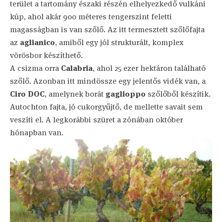
terület a tartomány északi részén elhelyezkedő vulkáni
kúp, ahol akár 900 méteres tengerszint feletti
magasságban is van szőlő. Az itt termesztett szőlőfajta
az
aglianico
, amiből egy jól strukturált, komplex
vörösbor készíthető.
A csizma orra
Calabria
, ahol 25 ezer hektáron található
szőlő. Azonban itt mindössze egy jelentős vidék van, a
Ciro DOC
, amelynek borát
gaglioppo
szőlőből készítik.
Autochton fajta, jó cukorgyűjtő, de mellette savait sem
veszíti el. A legkorábbi szüret a zónában október
hónapban van.