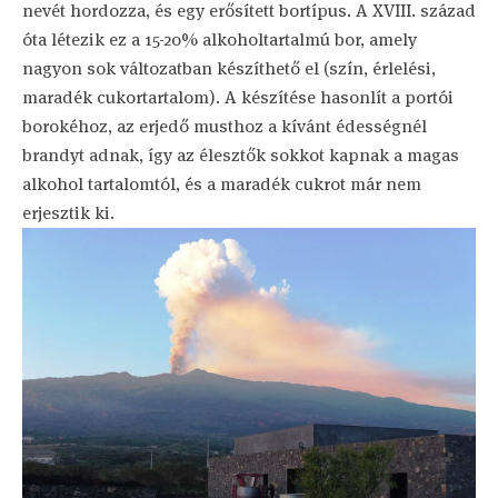
nevét hordozza, és egy erősített bortípus. A XVIII. század
óta létezik ez a 15-20% alkoholtartalmú bor, amely
nagyon sok változatban készíthető el (szín, érlelési,
maradék cukortartalom). A készítése hasonlít a portói
borokéhoz, az erjedő musthoz a kívánt édességnél
brandyt adnak, így az élesztők sokkot kapnak a magas
alkohol tartalomtól, és a maradék cukrot már nem
erjesztik ki.