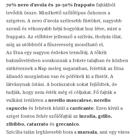
70% nero d’avola és 30-50% frappato
fajtákból
tevődik össze. Mindkettő szőlőtípus őshonos a
szigeten. A nero d’avola szélesebb fürtöket, nagyobb
szemű és vékonyabb héjú bogyókat hoz létre, mint a
frappato. Az előbbire jellemző a szilvás, ibolyás illat,
míg az utóbbiról a fűszeresség mondható el.
Az Etna egy nagyon érdekes termőtáj. A tőkék
bakművelésben sorakoznak a fekete talajban és közben
sütkéreznek a Nap meleg sugaraiban, felettük az Etna
állandó mozgásban van és pöfékeli ki a füstöt. A
látványnak óriási. A borászatok sokat fejlődtek, de
tudják, hogy nem érték még el céljukat. Fő fajták a
vulkáni területen a
nerello mascalese, nerello
capuccio
és fehérek közül a
carricante
. Ezen kívül a
sziget fontos fehér szőlőfajtái az
inzolia, grillo,
zibibbo, catarrato
és
grecanico
.
Szicília talán leghíresebb bora a
marsala
, ami egy város