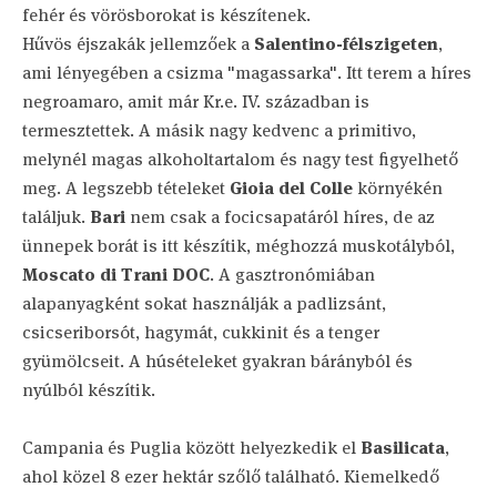
fehér és vörösborokat is készítenek.
Hűvös éjszakák jellemzőek a
Salentino-félszigeten
,
ami lényegében a csizma "magassarka". Itt terem a híres
negroamaro, amit már Kr.e. IV. században is
termesztettek. A másik nagy kedvenc a primitivo,
melynél magas alkoholtartalom és nagy test figyelhető
meg. A legszebb tételeket
Gioia del Colle
környékén
találjuk.
Bari
nem csak a focicsapatáról híres, de az
ünnepek borát is itt készítik, méghozzá muskotályból,
Moscato di Trani DOC
. A gasztronómiában
alapanyagként sokat használják a padlizsánt,
csicseriborsót, hagymát, cukkinit és a tenger
gyümölcseit. A húsételeket gyakran bárányból és
nyúlból készítik.
Campania és Puglia között helyezkedik el
Basilicata
,
ahol közel 8 ezer hektár szőlő található. Kiemelkedő