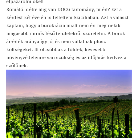
elpazarolni őket!
Rómától délre alig van DOCG tartomány, miért? Ezt a
kérdést két éve én is feltettem Szicíliában. Azt a választ
kaptam, hogy a bürokrácia miatt nem éri meg nekik
magasabb minősítésű területekről szüretelni. A borok
ár-érték aránya így jó, és nem vállalnak plusz
költségeket. Itt olcsóbbak a földek, kevesebb
növényvédelemre van szükség és az időjárás kedvez a
szőlőnek.