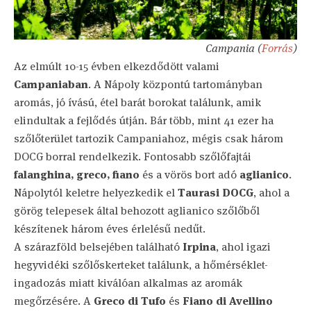
Campania (
Forrás
)
Az elmúlt 10-15 évben elkezdődött valami
Campaniaban
. A Nápoly központú tartományban
aromás, jó ívású, étel barát borokat találunk, amik
elindultak a fejlődés útján. Bár több, mint 41 ezer ha
szőlőterület tartozik Campaniahoz, mégis csak három
DOCG borral rendelkezik. Fontosabb szőlőfajtái
falanghina, greco, fiano
és a vörös bort adó
aglianico
.
Nápolytól keletre helyezkedik el
Taurasi DOCG
, ahol a
görög telepesek által behozott aglianico szőlőből
készítenek három éves érlelésű nedűt.
A szárazföld belsejében található
Irpina
, ahol igazi
hegyvidéki szőlőskerteket találunk, a hőmérséklet-
ingadozás miatt kiválóan alkalmas az aromák
megőrzésére. A
Greco di Tufo
és
Fiano di Avellino