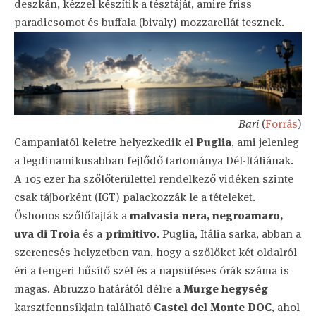
deszkán, kézzel készítik a tésztáját, amire friss
paradicsomot és buffala (bivaly) mozzarellát tesznek.
Bari
(
Forrás
)
Campaniatól keletre helyezkedik el
Puglia
, ami jelenleg
a legdinamikusabban fejlődő tartománya Dél-Itáliának.
A 105 ezer ha szőlőterülettel rendelkező vidéken szinte
csak tájborként (IGT) palackozzák le a tételeket.
Őshonos szőlőfajták a
malvasia nera, negroamaro,
uva di Troia
és a
primitivo
. Puglia, Itália sarka, abban a
szerencsés helyzetben van, hogy a szőlőket két oldalról
éri a tengeri hűsítő szél és a napsütéses órák száma is
magas. Abruzzo határától délre a
Murge hegység
karsztfennsíkjain található
Castel del Monte DOC
, ahol