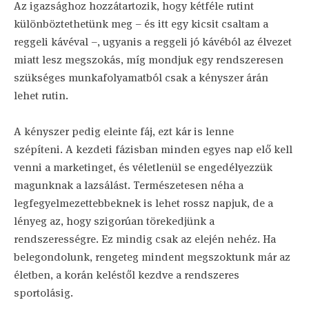
Az igazsághoz hozzátartozik, hogy kétféle rutint
különböztethetünk meg – és itt egy kicsit csaltam a
reggeli kávéval –, ugyanis a reggeli jó kávéból az élvezet
miatt lesz megszokás, míg mondjuk egy rendszeresen
szükséges munkafolyamatból csak a kényszer árán
lehet rutin.
A kényszer pedig eleinte fáj, ezt kár is lenne
szépíteni. A kezdeti fázisban minden egyes nap elő kell
venni a marketinget, és véletlenül se engedélyezzük
magunknak a lazsálást. Természetesen néha a
legfegyelmezettebbeknek is lehet rossz napjuk, de a
lényeg az, hogy szigorúan törekedjünk a
rendszerességre. Ez mindig csak az elején nehéz. Ha
belegondolunk, rengeteg mindent megszoktunk már az
életben, a korán keléstől kezdve a rendszeres
sportolásig.