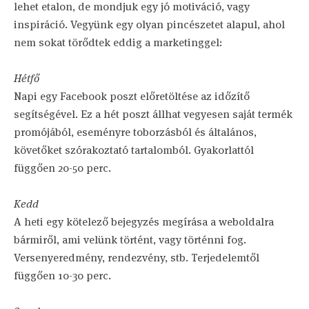
lehet etalon, de mondjuk egy jó motiváció, vagy
inspiráció. Vegyünk egy olyan pincészetet alapul, ahol
nem sokat törődtek eddig a marketinggel:
Hétfő
Napi egy Facebook poszt előretöltése az időzítő
segítségével. Ez a hét poszt állhat vegyesen saját termék
promójából, eseményre toborzásból és általános,
követőket szórakoztató tartalomból. Gyakorlattól
függően 20-50 perc.
Kedd
A heti egy kötelező bejegyzés megírása a weboldalra
bármiről, ami velünk történt, vagy történni fog.
Versenyeredmény, rendezvény, stb. Terjedelemtől
függően 10-30 perc.