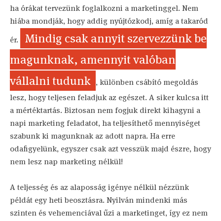
ha órákat tervezünk foglalkozni a marketinggel. Nem
hiába mondják, hogy addig nyújtózkodj, amíg a takaród
Mindig csak annyit szervezzünk be
ér.
magunknak, amennyit valóban
vállalni tudunk
, különben csábító megoldás
lesz, hogy teljesen feladjuk az egészet. A siker kulcsa itt
a mértéktartás. Biztosan nem fogjuk direkt kihagyni a
napi marketing feladatot, ha teljesíthető mennyiséget
szabunk ki magunknak az adott napra. Ha erre
odafigyelünk, egyszer csak azt vesszük majd észre, hogy
nem lesz nap marketing nélkül!
A teljesség és az alaposság igénye nélkül nézzünk
példát egy heti beosztásra. Nyilván mindenki más
szinten és vehemenciával űzi a marketinget, így ez nem