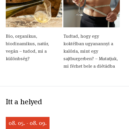
Bio, organikus,
Tudtad, hogy egy
biodinamikus, natúr,
koktélban ugyanannyi a
vegán – tudod, mi a
kalória, mint egy
különbség?
sajtburgerben? – Mutatjuk,
mi férhet bele a diétádba
Itt a helyed
08. 05. - 08. 09.