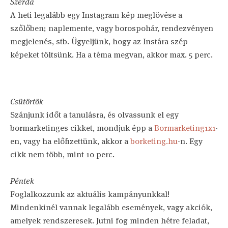
Szerda
A heti legalább egy Instagram kép meglövése a
szőlőben; naplemente, vagy borospohár, rendezvényen
megjelenés, stb. Ügyeljünk, hogy az Instára szép
képeket töltsünk. Ha a téma megvan, akkor max. 5 perc.
Csütörtök
Szánjunk időt a tanulásra, és olvassunk el egy
bormarketinges cikket, mondjuk épp a
Bormarketing1x1
-
en, vagy ha előfizettünk, akkor a
borketing.hu
-n. Egy
cikk nem több, mint 10 perc.
Péntek
Foglalkozzunk az aktuális kampányunkkal!
Mindenkinél vannak legalább események, vagy akciók,
amelyek rendszeresek. Jutni fog minden hétre feladat,