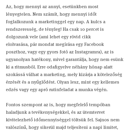
Az, hogy mennyi az annyi, esetünkben most
lényegtelen. Nem számít, hogy mennyi időt
foglalkozunk a marketinggel egy nap. A kulcs a
rendszeresség, de tényleg! Ha csak 10 percet is
dolgozunk vele (ami lehet egy rövid cikk
elolvasása, pár mondat megírása egy Facebook
poszthoz, vagy egy gyors fotó az Instagramra), az is
ugyanolyan hatékony, mivel garantálja, hogy nem esünk
ki a ritmusból. Erre odafigyelve néhány hónap alatt
szokássá válhat a marketing, mely kizárja a kötelezőség
érzését és a nyűglődést. Olyan lesz, mint egy kellemes
edzés vagy egy apró rutinfeladat a munka végén.
Fontos szempont az is, hogy megfelelő tempóban
haladjunk a tevékenységekkel, és az ütemtervet
kivitelezhető időmennyiséggel töltsük fel. Sajnos nem
valószínű, hogy sikerül majd teljesíteni a napi limitet,