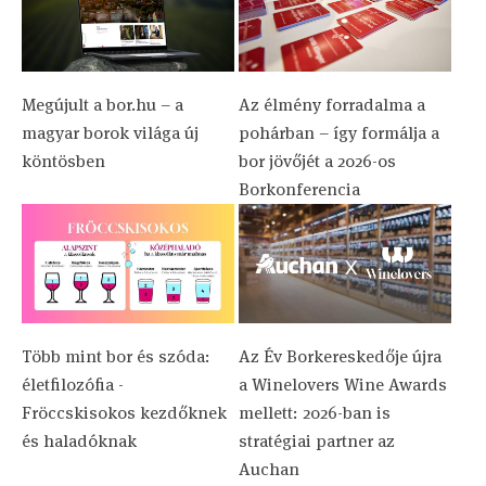
Megújult a bor.hu – a
Az élmény forradalma a
magyar borok világa új
pohárban – így formálja a
köntösben
bor jövőjét a 2026-os
Borkonferencia
Több mint bor és szóda:
Az Év Borkereskedője újra
életfilozófia -
a Winelovers Wine Awards
Fröccskisokos kezdőknek
mellett: 2026-ban is
és haladóknak
stratégiai partner az
Auchan