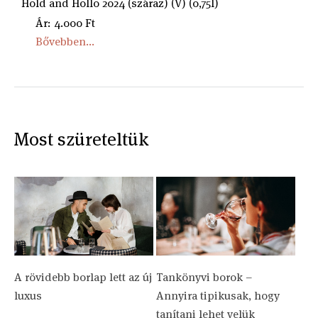
Hold and Hollo 2024 (száraz) (V) (0,75l)
Ár: 4.000 Ft
Bővebben...
Most szüreteltük
A rövidebb borlap lett az új
Tankönyvi borok –
luxus
Annyira tipikusak, hogy
tanítani lehet velük