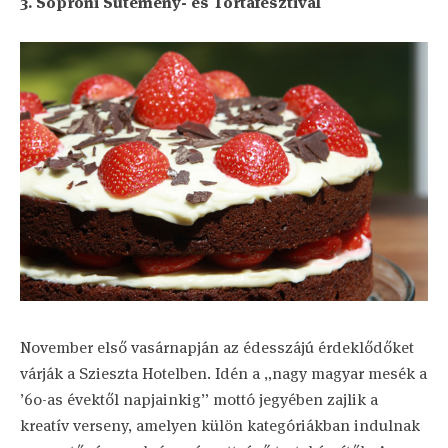
3. Soproni Sütemény- és Tortafesztivál
November első vasárnapján az édesszájú érdeklődőket
várják a Szieszta Hotelben. Idén a „nagy magyar mesék a
’60-as évektől napjainkig” mottó jegyében zajlik a
kreatív verseny, amelyen külön kategóriákban indulnak