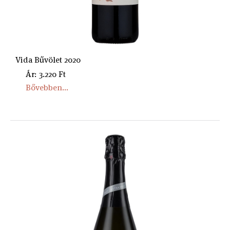
Vida Bűvölet 2020
Ár: 3.220 Ft
Bővebben...