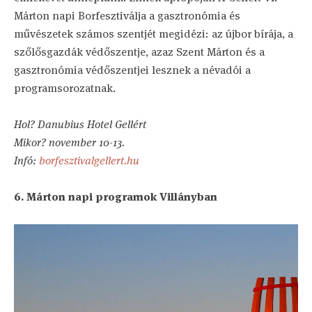
Márton napi Borfesztiválja a gasztronómia és
művészetek számos szentjét megidézi: az újbor bírája, a
szőlősgazdák védőszentje, azaz Szent Márton és a
gasztronómia védőszentjei lesznek a névadói a
programsorozatnak.
Hol? Danubius Hotel Gellért
Mikor? november 10-13.
Infó:
borfesztivalgellert.hu
6. Márton napi programok Villányban