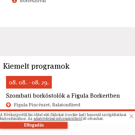
Borfesztivál
Kiemelt programok
08. 08. - 08. 29.
Szombati borkóstolók a Figula Borkertben
Figula Pincészet, Balatonfüred
Borkóstoló
A Borászportál.hu oldal süti fájlokat (cookie-kat) használ szolgáltatásai
biztosításához. Az
adatvédelmi információkról
itt olvashat.
Elfogadás