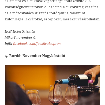
az amatőr és a cukrász végzettségű tortakészítők. A
közönségbemutatókon ellesheted a cukorvirág-készítés
és a mézeskalács-díszítés fortélyait is, valamint
különleges lekvárokat, szörpöket, mézeket vásárolhatsz.
Hol? Hotel Szieszta
Mikor? november 6.
Infó:
facebook.com/fesztivalsopron
4. Bordói November Nagykóstoló