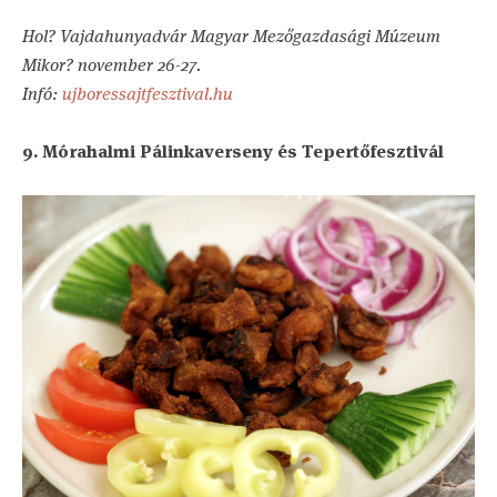
Hol? Vajdahunyadvár Magyar Mezőgazdasági Múzeum
Mikor? november 26-27.
Infó:
ujboressajtfesztival.hu
9. Mórahalmi Pálinkaverseny és Tepertőfesztivál