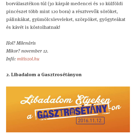
borválasztékon túl (30 kárpát-medencei és 10 külföldi
pincészet több mint 120 bora) a résztvevők söröket,
pálinkákat, gyümölcsleveleket, szörpöket, gyógyteákat
és kávét is kóstolhatnak!
Hol? Milenáris
Mikor? november 12.
Infó:
mitiszol.hu
2. Libadalom a Gasztrosétányon