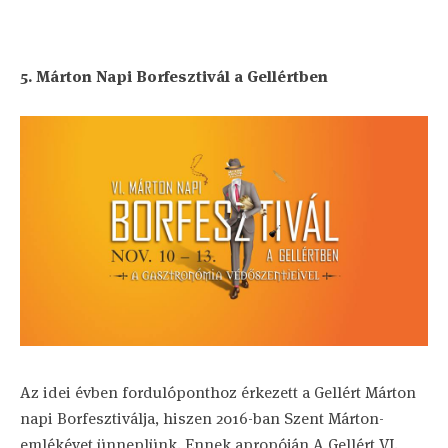
5. Márton Napi Borfesztivál a Gellértben
Az idei évben fordulóponthoz érkezett a Gellért Márton
napi Borfesztiválja, hiszen 2016-ban Szent Márton-
emlékévet ünneplünk. Ennek apropóján A Gellért VI.