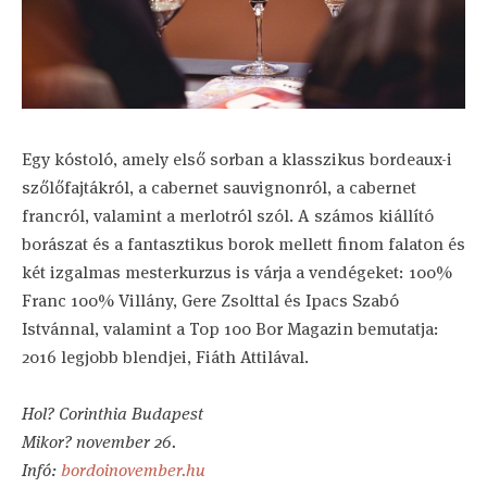
Egy kóstoló, amely első sorban a klasszikus bordeaux-i
szőlőfajtákról, a cabernet sauvignonról, a cabernet
francról, valamint a merlotról szól. A számos kiállító
borászat és a fantasztikus borok mellett finom falaton és
két izgalmas mesterkurzus is várja a vendégeket: 100%
Franc 100% Villány, Gere Zsolttal és Ipacs Szabó
Istvánnal, valamint a Top 100 Bor Magazin bemutatja:
2016 legjobb blendjei, Fiáth Attilával.
Hol? Corinthia Budapest
Mikor? november 26.
Infó:
bordoinovember.hu