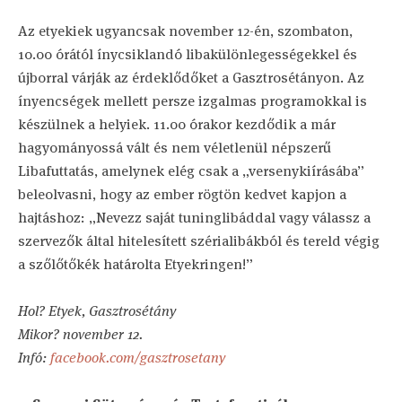
Az etyekiek ugyancsak november 12-én, szombaton,
10.00 órától ínycsiklandó libakülönlegességekkel és
újborral várják az érdeklődőket a Gasztrosétányon. Az
ínyencségek mellett persze izgalmas programokkal is
készülnek a helyiek. 11.00 órakor kezdődik a már
hagyományossá vált és nem véletlenül népszerű
Libafuttatás, amelynek elég csak a „versenykiírásába”
beleolvasni, hogy az ember rögtön kedvet kapjon a
hajtáshoz: „Nevezz saját tuninglibáddal vagy válassz a
szervezők által hitelesített szérialibákból és tereld végig
a szőlőtőkék határolta Etyekringen!”
Hol? Etyek, Gasztrosétány
Mikor? november 12.
Infó:
facebook.com/gasztrosetany