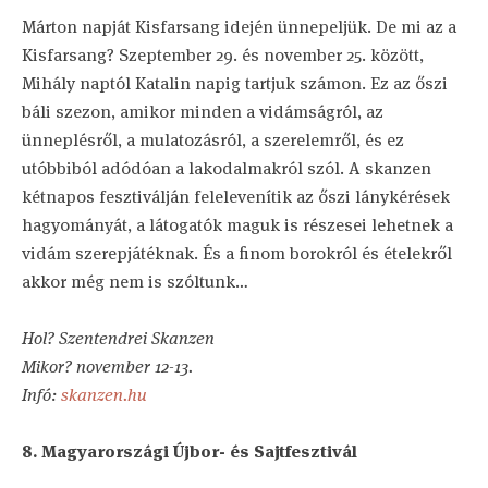
Márton napját Kisfarsang idején ünnepeljük. De mi az a
Kisfarsang? Szeptember 29. és november 25. között,
Mihály naptól Katalin napig tartjuk számon. Ez az őszi
báli szezon, amikor minden a vidámságról, az
ünneplésről, a mulatozásról, a szerelemről, és ez
utóbbiból adódóan a lakodalmakról szól. A skanzen
kétnapos fesztiválján felelevenítik az őszi lánykérések
hagyományát, a látogatók maguk is részesei lehetnek a
vidám szerepjátéknak. És a finom borokról és ételekről
akkor még nem is szóltunk…
Hol? Szentendrei Skanzen
Mikor? november 12-13.
Infó:
skanzen.hu
8. Magyarországi Újbor- és Sajtfesztivál